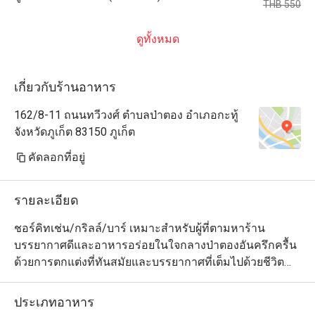
THB 550
ดูทั้งหมด
เกี่ยวกับร้านอาหาร
162/8-11 ถนนทวีวงศ์ ตำบลป่าตอง อำเภอกะทู้
จังหวัดภูเก็ต 83150 ภูเก็ต
คัดลอกที่อยู่
รายละเอียด
ชอร์คิทเช่น/กริลล์/บาร์ เหมาะสำหรับผู้ที่ตามหาร้าน
บรรยากาศดีและอาหารอร่อยในใจกลางป่าตองอันครึกครื้น 
ด้วยการตกแต่งที่ทันสมัยและบรรยากาศที่เต็มไปด้วยชีวิต
ชีวา ร้านอาหารออลเดย์ไดนิ่งบนชั้น 1 ของโฮเทล โคลเวอร์ 
ป่าตอง ภูเก็ต จึงเป็นสวรรค์สำหรับผู้ชื่นชอบอาหารที่
ประเภทอาหาร
แสวงหารสชาติที่หลากหลายอย่างแท้จริง ตั้งแต่รสชาติอัน