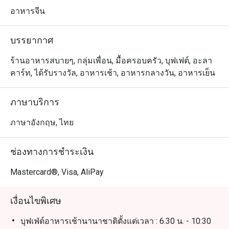
ร้อนแรงของอาหารเอเชียตะวันออกเฉียงใต้ไปจนถึงจาน
อาหารจีน
คอมฟอร์ทคลาสสิกของยุโรป ทางร้านมีเมนูที่ตอบสนองทุก
ความต้องการ โดยเฉพาะสำหรับผู้ที่มองหาเมนูอาหารทะเล
บรรยากาศ
แสนอร่อย แนะนำให้ลองสั่งหม่าโผวโต้วฟุซีฟู้ด ปลากะพง
ต้มกับผักกาดดอง ปูผัดขิงและต้นหอม และเนื้อผัดพริกไทยดำ
ร้านอาหารสบายๆ, กลุ่มเพื่อน, มื้อครอบครัว, บุฟเฟต์, อะลา
คาร์ท, ได้รับรางวัล, อาหารเช้า, อาหารกลางวัน, อาหารเย็น
ภาษาบริการ
ภาษาอังกฤษ, ไทย
ช่องทางการชำระเงิน
Mastercard®, Visa, AliPay
เงื่อนไขพิเศษ
บุฟเฟ่ต์อาหารเช้านานาชาติตั้งแต่เวลา : 6.30 น. - 10:30