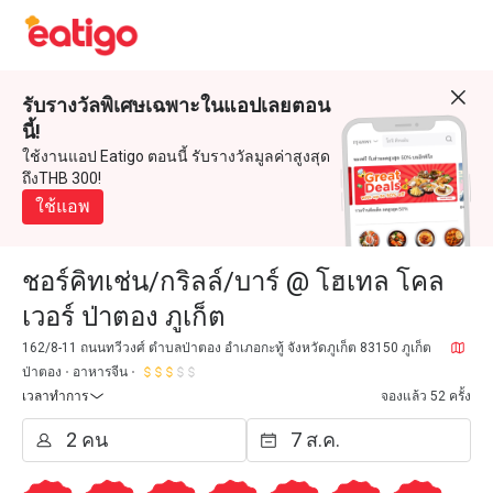
รับรางวัลพิเศษเฉพาะในแอปเลยตอน
นี้!
ใช้งานแอป Eatigo ตอนนี้ รับรางวัลมูลค่าสูงสุด
ถึงTHB 300!
ใช้แอพ
ชอร์คิทเช่น/กริลล์/บาร์ @ โฮเทล โคล
เวอร์ ป่าตอง ภูเก็ต
162/8-11 ถนนทวีวงศ์ ตำบลป่าตอง อำเภอกะทู้ จังหวัดภูเก็ต 83150 ภูเก็ต
ป่าตอง
อาหารจีน
เวลาทำการ
จองแล้ว 52 ครั้ง