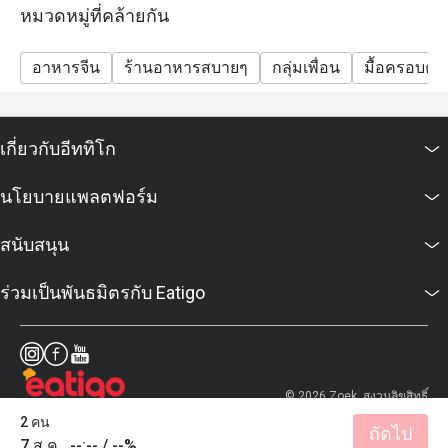
หมวดหมู่ที่คล้ายกัน
อาหารจีน
ร้านอาหารสบายๆ
กลุ่มเพื่อน
มื้อครอบครั
เกี่ยวกับอีททิโก
นโยบายแพลตฟอร์ม
สนับสนุน
ร่วมเป็นพันธมิตรกับ Eatigo
© 2026 Zoek. สงวนลิขสิทธิ์
2 คน
ถัดไป
7 ส.ค., --:-- / --%