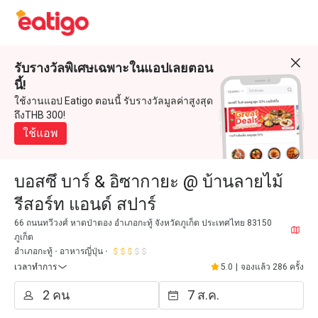
รับรางวัลพิเศษเฉพาะในแอปเลยตอน
นี้!
ใช้งานแอป Eatigo ตอนนี้ รับรางวัลมูลค่าสูงสุด
ถึงTHB 300!
ใช้แอพ
บอสซึ บาร์ & อิซากายะ @ บ้านลายไม้
รีสอร์ท แอนด์ สปาร์
66 ถนนทวีวงศ์ หาดป่าตอง อำเภอกะทู้ จังหวัดภูเก็ต ประเทศไทย 83150
ภูเก็ต
อำเภอกะทู้
อาหารญี่ปุ่น
เวลาทำการ
5.0
|
จองแล้ว 286 ครั้ง