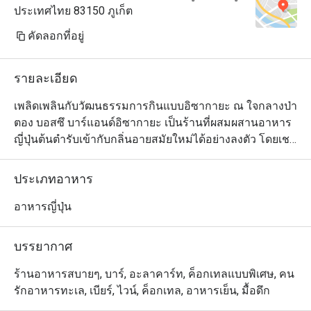
ประเทศไทย 83150 ภูเก็ต
คัดลอกที่อยู่
รายละเอียด
เพลิดเพลินกับวัฒนธรรมการกินแบบอิซากายะ ณ ใจกลางป่า
ตอง บอสซึ บาร์แอนด์อิซากายะ เป็นร้านที่ผสมผสานอาหาร
ญี่ปุ่นต้นตำรับเข้ากับกลิ่นอายสมัยใหม่ได้อย่างลงตัว โดยเชฟ
มากประสบการณ์จะคัดสรรแต่วัตถุดิบสดใหม่ระดับพรีเมียม
มานำเสนอเป็นเมนูที่หลากหลาย ตัวอย่างจานเด็ดห้ามพลาด 
ประเภทอาหาร
ได้แก่ ซาซิมิโมริ (ซาซิมิแบบพรีเมียม) แกงกะหรี่เทมปุระกุ้ง 
และโรลกุ้งลายเสือตัวใหญ่ รวมถึงคานิมิโสะและกุ้งทอด
อาหารญี่ปุ่น
เทมปุระด้วย นอกจากนี้ ทางร้านยังมี ค็อกเทลซิกเนเจอร์นำ
เสนอถึง 14 รายการ ซึ่งแต่สูตรนั้นได้รับแรงบันดาลใจมาจาก
บรรยากาศ
ส่วนผสมและวัฒนธรรมญี่ปุ่นอย่างแท้จริง
ร้านอาหารสบายๆ, บาร์, อะลาคาร์ท, ค็อกเทลแบบพิเศษ, คน
รักอาหารทะเล, เบียร์, ไวน์, ค็อกเทล, อาหารเย็น, มื้อดึก