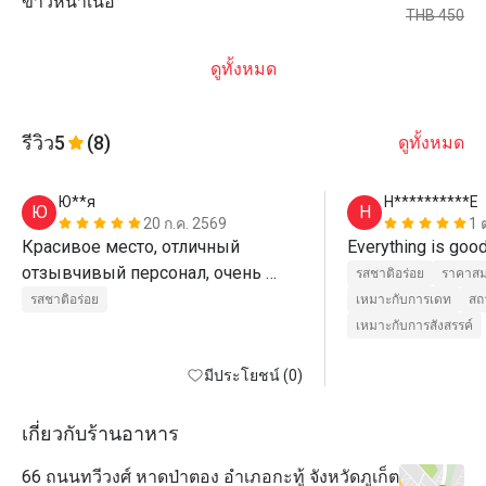
ข้าวหน้าเนื้อ
THB 450
ดูทั้งหมด
รีวิว
5
(8)
ดูทั้งหมด
Ю**я
H**********E
Ю
H
20 ก.ค. 2569
1 
Красивое место, отличный 
отзывчивый персонал, очень 
รสชาติอร่อย
ราคาสม
вкусная еда . Воспользовались 
รสชาติอร่อย
เหมาะกับการเดท
สถ
скидкой 50%
เหมาะกับการสังสรรค์
มีประโยชน์ (0)
เกี่ยวกับร้านอาหาร
66 ถนนทวีวงศ์ หาดป่าตอง อำเภอกะทู้ จังหวัดภูเก็ต