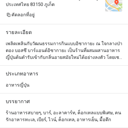
ประเทศไทย 83150 ภูเก็ต
คัดลอกที่อยู่
รายละเอียด
เพลิดเพลินกับวัฒนธรรมการกินแบบอิซากายะ ณ ใจกลางป่า
ตอง บอสซึ บาร์แอนด์อิซากายะ เป็นร้านที่ผสมผสานอาหาร
ญี่ปุ่นต้นตำรับเข้ากับกลิ่นอายสมัยใหม่ได้อย่างลงตัว โดยเชฟ
มากประสบการณ์จะคัดสรรแต่วัตถุดิบสดใหม่ระดับพรีเมียม
มานำเสนอเป็นเมนูที่หลากหลาย ตัวอย่างจานเด็ดห้ามพลาด 
ประเภทอาหาร
ได้แก่ ซาซิมิโมริ (ซาซิมิแบบพรีเมียม) แกงกะหรี่เทมปุระกุ้ง 
และโรลกุ้งลายเสือตัวใหญ่ รวมถึงคานิมิโสะและกุ้งทอด
อาหารญี่ปุ่น
เทมปุระด้วย นอกจากนี้ ทางร้านยังมี ค็อกเทลซิกเนเจอร์นำ
เสนอถึง 14 รายการ ซึ่งแต่สูตรนั้นได้รับแรงบันดาลใจมาจาก
บรรยากาศ
ส่วนผสมและวัฒนธรรมญี่ปุ่นอย่างแท้จริง
ร้านอาหารสบายๆ, บาร์, อะลาคาร์ท, ค็อกเทลแบบพิเศษ, คน
รักอาหารทะเล, เบียร์, ไวน์, ค็อกเทล, อาหารเย็น, มื้อดึก