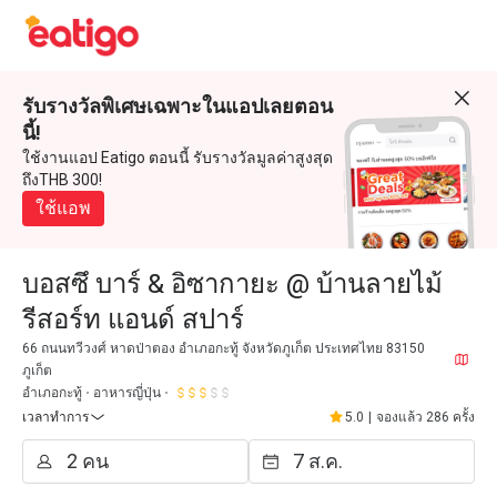
รับรางวัลพิเศษเฉพาะในแอปเลยตอน
นี้!
ใช้งานแอป Eatigo ตอนนี้ รับรางวัลมูลค่าสูงสุด
ถึงTHB 300!
ใช้แอพ
บอสซึ บาร์ & อิซากายะ @ บ้านลายไม้
รีสอร์ท แอนด์ สปาร์
66 ถนนทวีวงศ์ หาดป่าตอง อำเภอกะทู้ จังหวัดภูเก็ต ประเทศไทย 83150
ภูเก็ต
อำเภอกะทู้
อาหารญี่ปุ่น
เวลาทำการ
5.0
|
จองแล้ว 286 ครั้ง