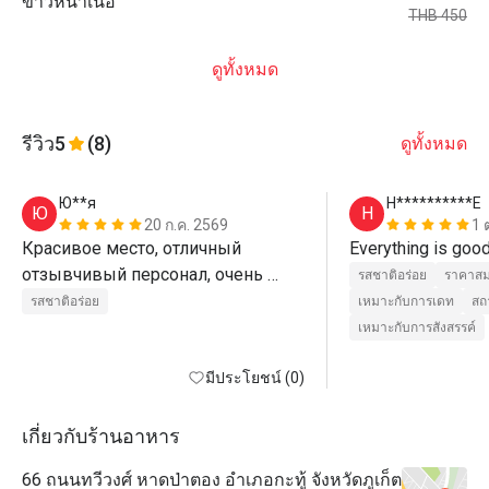
ข้าวหน้าเนื้อ
THB 450
ดูทั้งหมด
รีวิว
5
(8)
ดูทั้งหมด
Ю**я
H**********E
Ю
H
20 ก.ค. 2569
1 
Красивое место, отличный 
отзывчивый персонал, очень 
รสชาติอร่อย
ราคาสม
вкусная еда . Воспользовались 
รสชาติอร่อย
เหมาะกับการเดท
สถ
скидкой 50%
เหมาะกับการสังสรรค์
มีประโยชน์ (0)
เกี่ยวกับร้านอาหาร
66 ถนนทวีวงศ์ หาดป่าตอง อำเภอกะทู้ จังหวัดภูเก็ต