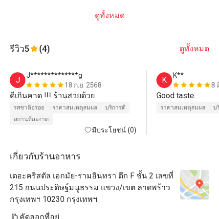
ดูทั้งหมด
รีวิว
5
(4)
ดูทั้งหมด
J**************g
K**
J
K
18 ก.ย. 2568
8 
ดีเกินคาด !!! ร้านสวยด้วย
Good taste.
รสชาติอร่อย
ราคาสมเหตุสมผล
บริการดี
ราคาสมเหตุสมผล
บร
สถานที่สะอาด
มีประโยชน์ (0)
เกี่ยวกับร้านอาหาร
เดอะคริสตัล เอกมัย-รามอินทรา ตึก F ชั้น 2 เลขที่
215 ถนนประดิษฐ์มนูธรรม แขวง/เขต ลาดพร้าว
กรุงเทพฯ 10230 กรุงเทพฯ
คัดลอกที่อยู่