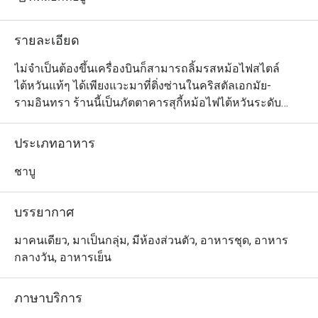
รายละเอียด
ไม่จำเป็นต้องขึ้นเครื่องบินก็สามารถลิ้มรสหม้อไฟสไตล์
ไต้หวันแท้ๆ ได้เพียงแวะมาที่ติ่งซ่านในคริสตัลเอกมัย-
รามอินทรา ร้านนี้เป็นภัตตาคารสุกี้หม้อไฟไต้หวันระดับ
พรีเมียม ที่คัดสรรเฉพาะวัตถุดิบคุณภาพเยี่ยม เช่น หมูคุโร
บูตะและเนื้อวากิวเอ4/เอ5 มาให้ลูกค้าได้เพลิดเพลินกันแบบ
ประเภทอาหาร
ชิ้นใหญ่เต็มคำ สำหรับสายซดน้ำ ทางร้านมีน้ำซุปหลายชนิด
และเน้นแบบซดแล้วดีต่อสุขภาพด้วย เช่น น้ำซุปครีมกระดูก
ชาบู
หมู และน้ำซุปใสปลาแห้งและชาอู่หลง รวมถึงมีน้ำจิ้มรสเด็ด
อีกหลายแบบ อาทิ น้ำจิ้มซาซาและน้ำจิ้มเสฉวน นอกจากนี้ 
บรรยากาศ
ทีเด็ดยังอยู่ที่ขนมหวานสไตล์ไต้หวันและของว่างอีกมากมาย
มาคนเดียว, มาเป็นกลุ่ม, มีห้องส่วนตัว, อาหารชุด, อาหาร
กลางวัน, อาหารเย็น
ภาษาบริการ