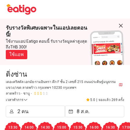
รับรางวัลพิเศษเฉพาะในแอปเลยตอน
นี้!
ใช้งานแอป Eatigo ตอนนี้ รับรางวัลมูลค่าสูงสุด
ถึงTHB 300!
ใช้แอพ
ติ่งซ่าน
เดอะคริสตัล เอกมัย-รามอินทรา ตึก F ชั้น 2 เลขที่ 215 ถนนประดิษฐ์มนูธรรม
แขวง/เขต ลาดพร้าว กรุงเทพฯ 10230 กรุงเทพฯ
ลาดพร้าว
ชาบู
เวลาทำการ
5.0
|
จองแล้ว 269 ครั้ง
13:30
14:00
14:30
15:00
15:30
16:00
16:30
17:0