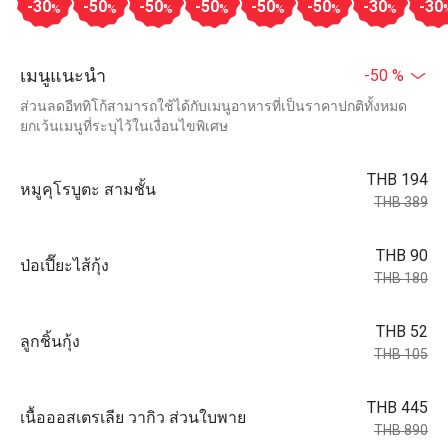
-30
-50
-50
-50
-50
-50
-30
-30
%
%
%
%
%
%
%
เมนูแนะนำ
-50 %
ส่วนลดอีททิโก้สามารถใช้ได้กับเมนูอาหารที่เป็นราคาปกติทั้งหมด
ยกเว้นเมนูที่ระบุไว้ในเงื่อนไขพิเศษ
THB 194
หมูคุโรบูตะ สามชั้น
THB 389
THB 90
ป่อเปี๊ยะไส้กุ้ง
THB 180
THB 52
ลูกชิ้นกุ้ง
THB 105
THB 445
เนื้อออสเตรเลีย วากิว ส่วนใบพาย
THB 890