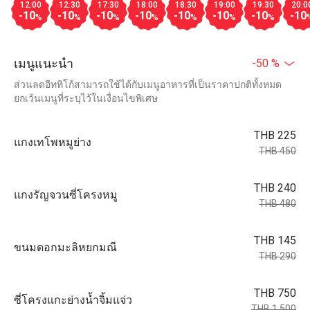
12:00
12:30
17:30
18:00
18:30
19:00
19:30
20:0
-10
-10
-10
-10
-10
-10
-10
-10
%
%
%
%
%
%
%
เมนูแนะนำ
-50 %
ส่วนลดอีททิโก้สามารถใช้ได้กับเมนูอาหารที่เป็นราคาปกติทั้งหมด
ยกเว้นเมนูที่ระบุไว้ในเงื่อนไขพิเศษ
THB 225
แกงเทโพหมูย่าง
THB 450
THB 240
แกงรัญจวนซี่โครงหมู
THB 480
THB 145
ขนมดอกมะลิหยกมณี
THB 290
THB 750
ซี่โครงแกะย่างน้ำจิ้มแจ่ว
THB 1,500