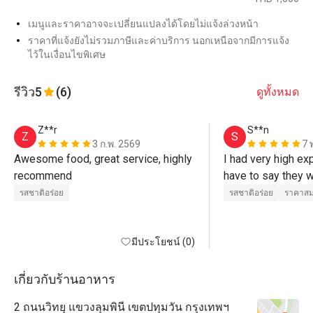
เมนูและราคาอาจจะเปลี่ยนแปลงได้โดยไม่แจ้งล่วงหน้า
ราคาที่แจ้งยังไม่รวมภาษีและค่าบริการ นอกเหนือจากมีการแจ้ง
ไว้ในเงื่อนไขพิเศษ
รีวิว
5
(6)
ดูทั้งหมด
Z**r
S**n
Z
S
3 ก.พ. 2569
7 
Awesome food, great service, highly 
I had very high exp
recommend 
have to say they w
Beautiful Thai food
รสชาติอร่อย
รสชาติอร่อย
ราคาสม
level, amazing
มีประโยชน์ (0)
เกี่ยวกับร้านอาหาร
2 ถนนวิทยุ แขวงลุมพินี เขตปทุมวัน กรุงเทพฯ