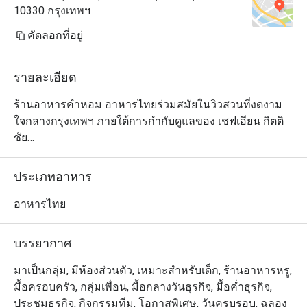
10330 กรุงเทพฯ
คัดลอกที่อยู่
รายละเอียด
ร้านอาหารคำหอม อาหารไทยร่วมสมัยในวิวสวนที่งดงาม
ใจกลางกรุงเทพฯ ภายใต้การกำกับดูแลของ เชฟเอียน กิตติ
ชัย

เชฟชื่อดังของไทย พร้อมด้วยทีมงาน. เมนูต่างๆใช้วัตถุดิบใน
ท้องถิ่นที่ดีที่สุดและการปรุงที่เป็นเอกลักษณ์จากทั้งสี่ภาค
ประเภทอาหาร
ของไทย ตั้งแต่เหนือ อีสาน กลางไปจนถึงใต้ เปิดให้บริการ
ทุกวัน มื้อ กลางวันและมื้อเย็น
อาหารไทย
บรรยากาศ
มาเป็นกลุ่ม, มีห้องส่วนตัว, เหมาะสำหรับเด็ก, ร้านอาหารหรู,
มื้อครอบครัว, กลุ่มเพื่อน, มื้อกลางวันธุรกิจ, มื้อค่ำธุรกิจ,
ประชุมธุรกิจ, กิจกรรมทีม, โอกาสพิเศษ, วันครบรอบ, ฉลอง