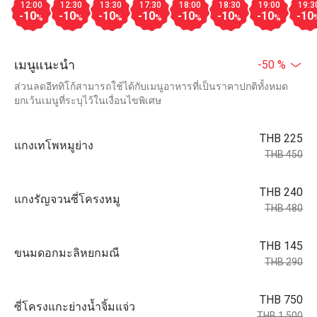
12:00
12:30
13:30
17:30
18:00
18:30
19:00
19:3
-10
-10
-10
-10
-10
-10
-10
-10
%
%
%
%
%
%
%
เมนูแนะนำ
-50 %
ส่วนลดอีททิโก้สามารถใช้ได้กับเมนูอาหารที่เป็นราคาปกติทั้งหมด
ยกเว้นเมนูที่ระบุไว้ในเงื่อนไขพิเศษ
THB 225
แกงเทโพหมูย่าง
THB 450
THB 240
แกงรัญจวนซี่โครงหมู
THB 480
THB 145
ขนมดอกมะลิหยกมณี
THB 290
THB 750
ซี่โครงแกะย่างน้ำจิ้มแจ่ว
THB 1,500