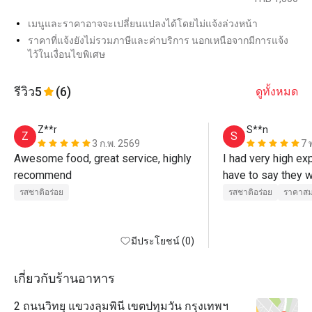
เมนูและราคาอาจจะเปลี่ยนแปลงได้โดยไม่แจ้งล่วงหน้า
ราคาที่แจ้งยังไม่รวมภาษีและค่าบริการ นอกเหนือจากมีการแจ้ง
ไว้ในเงื่อนไขพิเศษ
รีวิว
5
(6)
ดูทั้งหมด
Z**r
S**n
Z
S
3 ก.พ. 2569
7 
Awesome food, great service, highly 
I had very high exp
recommend 
have to say they w
Beautiful Thai food
รสชาติอร่อย
รสชาติอร่อย
ราคาสม
level, amazing
มีประโยชน์ (0)
เกี่ยวกับร้านอาหาร
2 ถนนวิทยุ แขวงลุมพินี เขตปทุมวัน กรุงเทพฯ