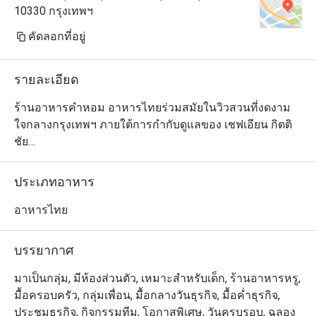
10330 กรุงเทพฯ
คัดลอกที่อยู่
รายละเอียด
ร้านอาหารคำหอม อาหารไทยร่วมสมัยในวิวสวนที่งดงาม
ใจกลางกรุงเทพฯ ภายใต้การกำกับดูแลของ เชฟเอียน กิตติ
ชัย

เชฟชื่อดังของไทย พร้อมด้วยทีมงาน. เมนูต่างๆใช้วัตถุดิบใน
ท้องถิ่นที่ดีที่สุดและการปรุงที่เป็นเอกลักษณ์จากทั้งสี่ภาค
ประเภทอาหาร
ของไทย ตั้งแต่เหนือ อีสาน กลางไปจนถึงใต้ เปิดให้บริการ
ทุกวัน มื้อ กลางวันและมื้อเย็น
อาหารไทย
บรรยากาศ
มาเป็นกลุ่ม, มีห้องส่วนตัว, เหมาะสำหรับเด็ก, ร้านอาหารหรู,
มื้อครอบครัว, กลุ่มเพื่อน, มื้อกลางวันธุรกิจ, มื้อค่ำธุรกิจ,
ประชุมธุรกิจ, กิจกรรมทีม, โอกาสพิเศษ, วันครบรอบ, ฉลอง