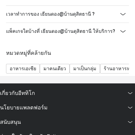
เวลาทำการของ เธียนดอง@บ้านดุสิตธานี ?
แพ็คเกจใดบ้างที่ เธียนดอง@บ้านดุสิตธานี ให้บริการ?
หมวดหมู่ที่คล้ายกัน
อาหารเอเชีย
มาคนเดียว
มาเป็นกลุ่ม
ร้านอาหารหรู
เกี่ยวกับอีททิโก
นโยบายแพลตฟอร์ม
สนับสนุน