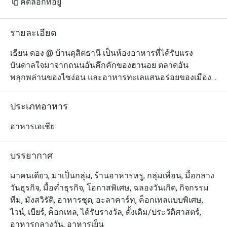
คัดลอกที่อยู่
รายละเอียด
เธียน ดอง @ บ้านดุสิตธานี เป็นห้องอาหารที่ได้รับแรง
บันดาลใจมาจากถนนอันคึกคักของฮานอย ตลาดอัน
พลุกพล่านของไซง่อน และอาหารทะเลแสนอร่อยของเมือง
ชายฝั่งอินโดจีน ทางร้านนำเสนอเมนูอาหารเวียดนามร่วม
สมัยภายใต้บรรยากาศการตกแต่งที่สวยงามอย่างมีรสนิยม 
ประเภทอาหาร
ในการรังสรรค์อาหารแต่ละจานนั้น เชฟจะเน้นชูรสชาติอัน
เข้มข้นผสมผสานกับอิทธิพลจากประเทศฝรั่งเศส เพื่อให้ตอบ
อาหารเอเชีย
โจทย์คนไทยที่ชอบความแปลกใหม่ แต่ยังคงไว้ซึ่งความเป็น
เวียดนามแท้ๆ เมนูที่แนะนำให้ลอง ได้แก่ ข้าวเกรียบปาก
บรรยากาศ
หม้อญวนสอดไส้หมูไส้รวม หรือไส้กุ้ง ปลากะพงขาวขมิ้น
ฮานอยกระทะร้อน และขนมจีนหน้าหมูหรือเนื้อย่าง
มาคนเดียว, มาเป็นกลุ่ม, ร้านอาหารหรู, กลุ่มเพื่อน, มื้อกลาง
วันธุรกิจ, มื้อค่ำธุรกิจ, โอกาสพิเศษ, ฉลองวันเกิด, กิจกรรม
ทีม, มังสวิรัติ, อาหารชุด, อะลาคาร์ท, ค็อกเทลแบบพิเศษ,
ไวน์, เบียร์, ค็อกเทล, ได้รับรางวัล, ดั้งเดิม/ประวัติศาสตร์,
อาหารกลางวัน, อาหารเย็น