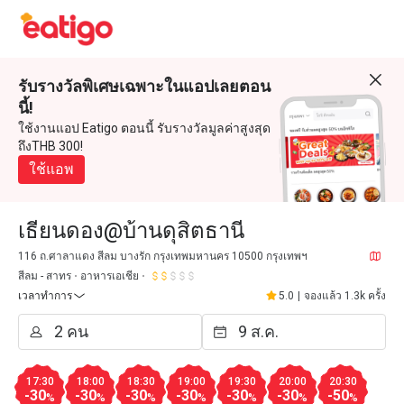
รับรางวัลพิเศษเฉพาะในแอปเลยตอน
นี้!
ใช้งานแอป Eatigo ตอนนี้ รับรางวัลมูลค่าสูงสุด
ถึงTHB 300!
ใช้แอพ
เธียนดอง@บ้านดุสิตธานี
116 ถ.ศาลาแดง สีลม บางรัก กรุงเทพมหานคร 10500 กรุงเทพฯ
สีลม - สาทร
อาหารเอเชีย
เวลาทำการ
5.0
|
จองแล้ว 1.3k ครั้ง
17:30
18:00
18:30
19:00
19:30
20:00
20:30
-30
-30
-30
-30
-30
-30
-50
%
%
%
%
%
%
%