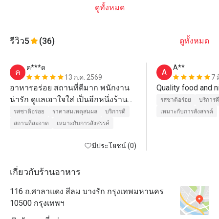
ดูทั้งหมด
รีวิว
5
(36)
ดูทั้งหมด
ค***ด
A**
ค
A
13 ก.ค. 2569
7 
อาหารอร่อย สถานที่ดีมาก พนักงาน
น่ารัก ดูแลเอาใจใส่ เป็นอีกหนึ่งร้าน
รสชาติอร่อย
บริการด
ที่มาทานประจำ ยิ่งมีโปร ยิ่งได้ราคาที่
รสชาติอร่อย
ราคาสมเหตุสมผล
บริการดี
เหมาะกับการสังสรรค์
ดีมาก
สถานที่สะอาด
เหมาะกับการสังสรรค์
มีประโยชน์ (0)
เกี่ยวกับร้านอาหาร
116 ถ.ศาลาแดง สีลม บางรัก กรุงเทพมหานคร
10500 กรุงเทพฯ