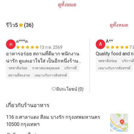
ดูทั้งหมด
รีวิว
5
(36)
ดูทั้งหมด
ค***ด
A**
ค
A
13 ก.ค. 2569
7 
อาหารอร่อย สถานที่ดีมาก พนักงาน
น่ารัก ดูแลเอาใจใส่ เป็นอีกหนึ่งร้าน
รสชาติอร่อย
บริการด
ที่มาทานประจำ ยิ่งมีโปร ยิ่งได้ราคาที่
รสชาติอร่อย
ราคาสมเหตุสมผล
บริการดี
เหมาะกับการสังสรรค์
ดีมาก
สถานที่สะอาด
เหมาะกับการสังสรรค์
มีประโยชน์ (0)
เกี่ยวกับร้านอาหาร
116 ถ.ศาลาแดง สีลม บางรัก กรุงเทพมหานคร
10500 กรุงเทพฯ