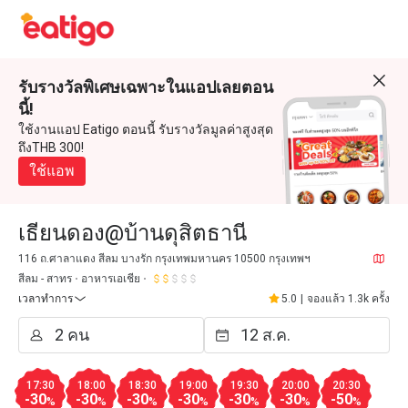
รับรางวัลพิเศษเฉพาะในแอปเลยตอน
นี้!
ใช้งานแอป Eatigo ตอนนี้ รับรางวัลมูลค่าสูงสุด
ถึงTHB 300!
ใช้แอพ
เธียนดอง@บ้านดุสิตธานี
116 ถ.ศาลาแดง สีลม บางรัก กรุงเทพมหานคร 10500 กรุงเทพฯ
สีลม - สาทร
อาหารเอเชีย
เวลาทำการ
5.0
|
จองแล้ว 1.3k ครั้ง
17:30
18:00
18:30
19:00
19:30
20:00
20:30
-30
-30
-30
-30
-30
-30
-50
%
%
%
%
%
%
%