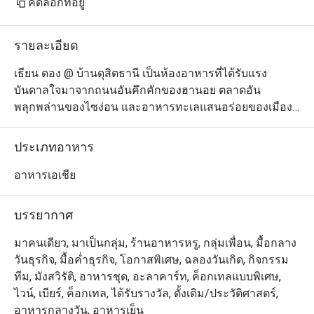
คัดลอกที่อยู่
รายละเอียด
เธียน ดอง @ บ้านดุสิตธานี เป็นห้องอาหารที่ได้รับแรง
บันดาลใจมาจากถนนอันคึกคักของฮานอย ตลาดอัน
พลุกพล่านของไซง่อน และอาหารทะเลแสนอร่อยของเมือง
ชายฝั่งอินโดจีน ทางร้านนำเสนอเมนูอาหารเวียดนามร่วม
สมัยภายใต้บรรยากาศการตกแต่งที่สวยงามอย่างมีรสนิยม 
ประเภทอาหาร
ในการรังสรรค์อาหารแต่ละจานนั้น เชฟจะเน้นชูรสชาติอัน
เข้มข้นผสมผสานกับอิทธิพลจากประเทศฝรั่งเศส เพื่อให้ตอบ
อาหารเอเชีย
โจทย์คนไทยที่ชอบความแปลกใหม่ แต่ยังคงไว้ซึ่งความเป็น
เวียดนามแท้ๆ เมนูที่แนะนำให้ลอง ได้แก่ ข้าวเกรียบปาก
บรรยากาศ
หม้อญวนสอดไส้หมูไส้รวม หรือไส้กุ้ง ปลากะพงขาวขมิ้น
ฮานอยกระทะร้อน และขนมจีนหน้าหมูหรือเนื้อย่าง
มาคนเดียว, มาเป็นกลุ่ม, ร้านอาหารหรู, กลุ่มเพื่อน, มื้อกลาง
วันธุรกิจ, มื้อค่ำธุรกิจ, โอกาสพิเศษ, ฉลองวันเกิด, กิจกรรม
ทีม, มังสวิรัติ, อาหารชุด, อะลาคาร์ท, ค็อกเทลแบบพิเศษ,
ไวน์, เบียร์, ค็อกเทล, ได้รับรางวัล, ดั้งเดิม/ประวัติศาสตร์,
อาหารกลางวัน, อาหารเย็น