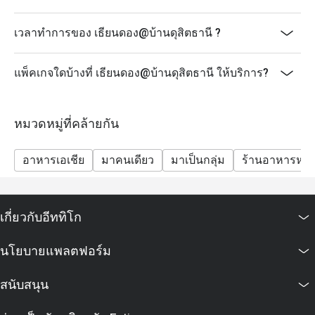
เวลาทำการของ เธียนดอง@บ้านดุสิตธานี ?
แพ็คเกจใดบ้างที่ เธียนดอง@บ้านดุสิตธานี ให้บริการ?
หมวดหมู่ที่คล้ายกัน
อาหารเอเชีย
มาคนเดียว
มาเป็นกลุ่ม
ร้านอาหารหรู
เกี่ยวกับอีททิโก
นโยบายแพลตฟอร์ม
สนับสนุน