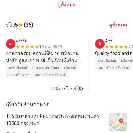
ดูทั้งหมด
รีวิว
5
(36)
ดูทั้งหมด
ค***ด
A**
ค
A
13 ก.ค. 2569
7 
อาหารอร่อย สถานที่ดีมาก พนักงาน
น่ารัก ดูแลเอาใจใส่ เป็นอีกหนึ่งร้าน
รสชาติอร่อย
บริการด
ที่มาทานประจำ ยิ่งมีโปร ยิ่งได้ราคาที่
รสชาติอร่อย
ราคาสมเหตุสมผล
บริการดี
เหมาะกับการสังสรรค์
ดีมาก
สถานที่สะอาด
เหมาะกับการสังสรรค์
มีประโยชน์ (0)
เกี่ยวกับร้านอาหาร
116 ถ.ศาลาแดง สีลม บางรัก กรุงเทพมหานคร
10500 กรุงเทพฯ