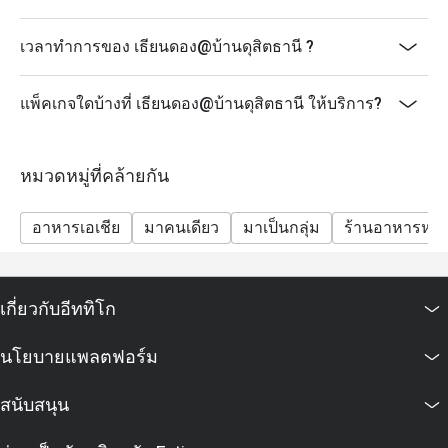
เวลาทำการของ เธียนดอง@บ้านดุสิตธานี ?
แพ็คเกจใดบ้างที่ เธียนดอง@บ้านดุสิตธานี ให้บริการ?
หมวดหมู่ที่คล้ายกัน
อาหารเอเชีย
มาคนเดียว
มาเป็นกลุ่ม
ร้านอาหารหรู
เกี่ยวกับอีททิโก
นโยบายแพลตฟอร์ม
สนับสนุน