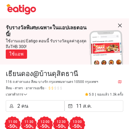
รับรางวัลพิเศษเฉพาะในแอปเลยตอน
นี้!
ใช้งานแอป Eatigo ตอนนี้ รับรางวัลมูลค่าสูงสุด
ถึงTHB 300!
ใช้แอพ
เธียนดอง@บ้านดุสิตธานี
116 ถ.ศาลาแดง สีลม บางรัก กรุงเทพมหานคร 10500 กรุงเทพฯ
สีลม - สาทร
อาหารเอเชีย
เวลาทำการ
5.0
|
จองแล้ว 1.3k ครั้ง
11:00
11:30
12:00
12:30
13:00
-50
-50
-50
-50
-50
%
%
%
%
%