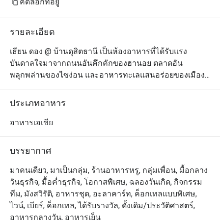
คัดลอกที่อยู่
รายละเอียด
เธียน ดอง @ บ้านดุสิตธานี เป็นห้องอาหารที่ได้รับแรง
บันดาลใจมาจากถนนอันคึกคักของฮานอย ตลาดอัน
พลุกพล่านของไซง่อน และอาหารทะเลแสนอร่อยของเมือง
ชายฝั่งอินโดจีน ทางร้านนำเสนอเมนูอาหารเวียดนามร่วม
สมัยภายใต้บรรยากาศการตกแต่งที่สวยงามอย่างมีรสนิยม 
ประเภทอาหาร
ในการรังสรรค์อาหารแต่ละจานนั้น เชฟจะเน้นชูรสชาติอัน
เข้มข้นผสมผสานกับอิทธิพลจากประเทศฝรั่งเศส เพื่อให้ตอบ
อาหารเอเชีย
โจทย์คนไทยที่ชอบความแปลกใหม่ แต่ยังคงไว้ซึ่งความเป็น
เวียดนามแท้ๆ เมนูที่แนะนำให้ลอง ได้แก่ ข้าวเกรียบปาก
บรรยากาศ
หม้อญวนสอดไส้หมูไส้รวม หรือไส้กุ้ง ปลากะพงขาวขมิ้น
ฮานอยกระทะร้อน และขนมจีนหน้าหมูหรือเนื้อย่าง
มาคนเดียว, มาเป็นกลุ่ม, ร้านอาหารหรู, กลุ่มเพื่อน, มื้อกลาง
วันธุรกิจ, มื้อค่ำธุรกิจ, โอกาสพิเศษ, ฉลองวันเกิด, กิจกรรม
ทีม, มังสวิรัติ, อาหารชุด, อะลาคาร์ท, ค็อกเทลแบบพิเศษ,
ไวน์, เบียร์, ค็อกเทล, ได้รับรางวัล, ดั้งเดิม/ประวัติศาสตร์,
อาหารกลางวัน, อาหารเย็น