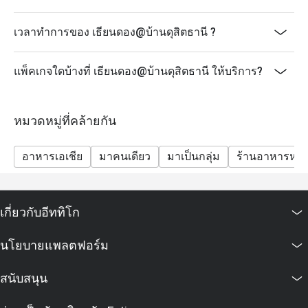
เวลาทำการของ เธียนดอง@บ้านดุสิตธานี ?
แพ็คเกจใดบ้างที่ เธียนดอง@บ้านดุสิตธานี ให้บริการ?
หมวดหมู่ที่คล้ายกัน
อาหารเอเชีย
มาคนเดียว
มาเป็นกลุ่ม
ร้านอาหารหรู
เกี่ยวกับอีททิโก
นโยบายแพลตฟอร์ม
สนับสนุน