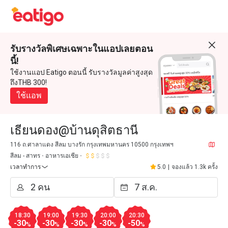
รับรางวัลพิเศษเฉพาะในแอปเลยตอน
นี้!
ใช้งานแอป Eatigo ตอนนี้ รับรางวัลมูลค่าสูงสุด
ถึงTHB 300!
ใช้แอพ
เธียนดอง@บ้านดุสิตธานี
116 ถ.ศาลาแดง สีลม บางรัก กรุงเทพมหานคร 10500 กรุงเทพฯ
สีลม - สาทร
อาหารเอเชีย
เวลาทำการ
5.0
|
จองแล้ว 1.3k ครั้ง
18:30
19:00
19:30
20:00
20:30
-30
-30
-30
-30
-50
%
%
%
%
%