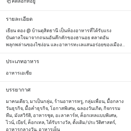
คัดลอกที่อยู่
รายละเอียด
เธียน ดอง @ บ้านดุสิตธานี เป็นห้องอาหารที่ได้รับแรง
บันดาลใจมาจากถนนอันคึกคักของฮานอย ตลาดอัน
พลุกพล่านของไซง่อน และอาหารทะเลแสนอร่อยของเมือง
ชายฝั่งอินโดจีน ทางร้านนำเสนอเมนูอาหารเวียดนามร่วม
สมัยภายใต้บรรยากาศการตกแต่งที่สวยงามอย่างมีรสนิยม 
ประเภทอาหาร
ในการรังสรรค์อาหารแต่ละจานนั้น เชฟจะเน้นชูรสชาติอัน
เข้มข้นผสมผสานกับอิทธิพลจากประเทศฝรั่งเศส เพื่อให้ตอบ
อาหารเอเชีย
โจทย์คนไทยที่ชอบความแปลกใหม่ แต่ยังคงไว้ซึ่งความเป็น
เวียดนามแท้ๆ เมนูที่แนะนำให้ลอง ได้แก่ ข้าวเกรียบปาก
บรรยากาศ
หม้อญวนสอดไส้หมูไส้รวม หรือไส้กุ้ง ปลากะพงขาวขมิ้น
ฮานอยกระทะร้อน และขนมจีนหน้าหมูหรือเนื้อย่าง
มาคนเดียว, มาเป็นกลุ่ม, ร้านอาหารหรู, กลุ่มเพื่อน, มื้อกลาง
วันธุรกิจ, มื้อค่ำธุรกิจ, โอกาสพิเศษ, ฉลองวันเกิด, กิจกรรม
ทีม, มังสวิรัติ, อาหารชุด, อะลาคาร์ท, ค็อกเทลแบบพิเศษ,
ไวน์, เบียร์, ค็อกเทล, ได้รับรางวัล, ดั้งเดิม/ประวัติศาสตร์,
อาหารกลางวัน, อาหารเย็น