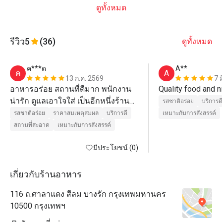
ดูทั้งหมด
รีวิว
5
(36)
ดูทั้งหมด
ค***ด
A**
ค
A
13 ก.ค. 2569
7 
อาหารอร่อย สถานที่ดีมาก พนักงาน
น่ารัก ดูแลเอาใจใส่ เป็นอีกหนึ่งร้าน
รสชาติอร่อย
บริการด
ที่มาทานประจำ ยิ่งมีโปร ยิ่งได้ราคาที่
รสชาติอร่อย
ราคาสมเหตุสมผล
บริการดี
เหมาะกับการสังสรรค์
ดีมาก
สถานที่สะอาด
เหมาะกับการสังสรรค์
มีประโยชน์ (0)
เกี่ยวกับร้านอาหาร
116 ถ.ศาลาแดง สีลม บางรัก กรุงเทพมหานคร
10500 กรุงเทพฯ