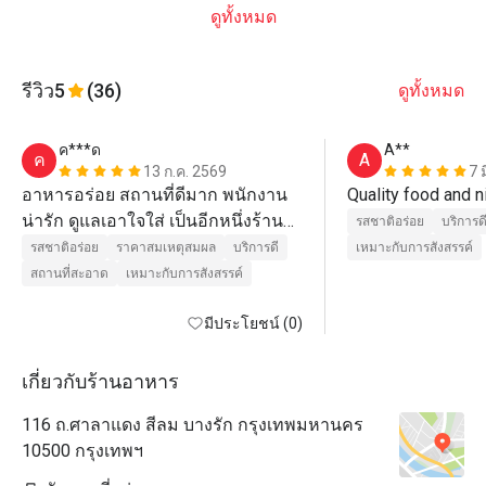
ดูทั้งหมด
รีวิว
5
(36)
ดูทั้งหมด
ค***ด
A**
ค
A
13 ก.ค. 2569
7 
อาหารอร่อย สถานที่ดีมาก พนักงาน
น่ารัก ดูแลเอาใจใส่ เป็นอีกหนึ่งร้าน
รสชาติอร่อย
บริการด
ที่มาทานประจำ ยิ่งมีโปร ยิ่งได้ราคาที่
รสชาติอร่อย
ราคาสมเหตุสมผล
บริการดี
เหมาะกับการสังสรรค์
ดีมาก
สถานที่สะอาด
เหมาะกับการสังสรรค์
มีประโยชน์ (0)
เกี่ยวกับร้านอาหาร
116 ถ.ศาลาแดง สีลม บางรัก กรุงเทพมหานคร
10500 กรุงเทพฯ