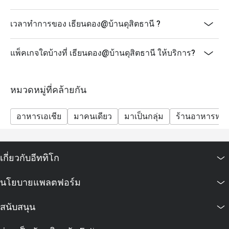
เวลาทำการของ เธียนดอง@บ้านดุสิตธานี ?
แพ็คเกจใดบ้างที่ เธียนดอง@บ้านดุสิตธานี ให้บริการ?
หมวดหมู่ที่คล้ายกัน
อาหารเอเชีย
มาคนเดียว
มาเป็นกลุ่ม
ร้านอาหารหรู
เกี่ยวกับอีททิโก
นโยบายแพลตฟอร์ม
สนับสนุน