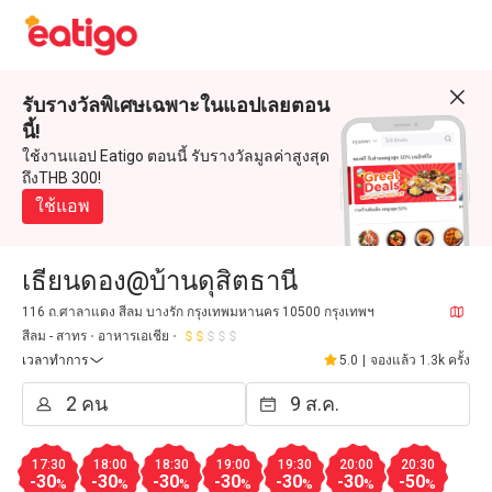
รับรางวัลพิเศษเฉพาะในแอปเลยตอน
นี้!
ใช้งานแอป Eatigo ตอนนี้ รับรางวัลมูลค่าสูงสุด
ถึงTHB 300!
ใช้แอพ
เธียนดอง@บ้านดุสิตธานี
116 ถ.ศาลาแดง สีลม บางรัก กรุงเทพมหานคร 10500 กรุงเทพฯ
สีลม - สาทร
อาหารเอเชีย
เวลาทำการ
5.0
|
จองแล้ว 1.3k ครั้ง
17:30
18:00
18:30
19:00
19:30
20:00
20:30
-30
-30
-30
-30
-30
-30
-50
%
%
%
%
%
%
%