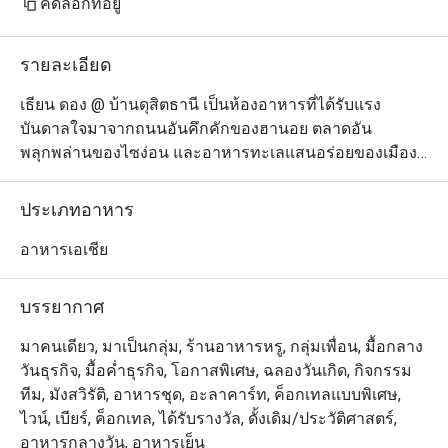
คัดลอกที่อยู่
รายละเอียด
เธียน ดอง @ บ้านดุสิตธานี เป็นห้องอาหารที่ได้รับแรง
บันดาลใจมาจากถนนอันคึกคักของฮานอย ตลาดอัน
พลุกพล่านของไซง่อน และอาหารทะเลแสนอร่อยของเมือง
ชายฝั่งอินโดจีน ทางร้านนำเสนอเมนูอาหารเวียดนามร่วม
สมัยภายใต้บรรยากาศการตกแต่งที่สวยงามอย่างมีรสนิยม 
ประเภทอาหาร
ในการรังสรรค์อาหารแต่ละจานนั้น เชฟจะเน้นชูรสชาติอัน
เข้มข้นผสมผสานกับอิทธิพลจากประเทศฝรั่งเศส เพื่อให้ตอบ
อาหารเอเชีย
โจทย์คนไทยที่ชอบความแปลกใหม่ แต่ยังคงไว้ซึ่งความเป็น
เวียดนามแท้ๆ เมนูที่แนะนำให้ลอง ได้แก่ ข้าวเกรียบปาก
บรรยากาศ
หม้อญวนสอดไส้หมูไส้รวม หรือไส้กุ้ง ปลากะพงขาวขมิ้น
ฮานอยกระทะร้อน และขนมจีนหน้าหมูหรือเนื้อย่าง
มาคนเดียว, มาเป็นกลุ่ม, ร้านอาหารหรู, กลุ่มเพื่อน, มื้อกลาง
วันธุรกิจ, มื้อค่ำธุรกิจ, โอกาสพิเศษ, ฉลองวันเกิด, กิจกรรม
ทีม, มังสวิรัติ, อาหารชุด, อะลาคาร์ท, ค็อกเทลแบบพิเศษ,
ไวน์, เบียร์, ค็อกเทล, ได้รับรางวัล, ดั้งเดิม/ประวัติศาสตร์,
อาหารกลางวัน, อาหารเย็น