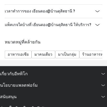
เวลาทำการของ เธียนดอง@บ้านดุสิตธานี ?
แพ็คเกจใดบ้างที่ เธียนดอง@บ้านดุสิตธานี ให้บริการ?
หมวดหมู่ที่คล้ายกัน
อาหารเอเชีย
มาคนเดียว
มาเป็นกลุ่ม
ร้านอาหารหรู
เกี่ยวกับอีททิโก
นโยบายแพลตฟอร์ม
สนับสนุน