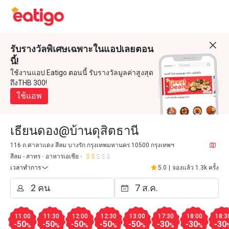
รับรางวัลพิเศษเฉพาะในแอปเลยตอน
นี้!
ใช้งานแอป Eatigo ตอนนี้ รับรางวัลมูลค่าสูงสุด
ถึงTHB 300!
ใช้แอพ
เธียนดอง@บ้านดุสิตธานี
116 ถ.ศาลาแดง สีลม บางรัก กรุงเทพมหานคร 10500 กรุงเทพฯ
สีลม - สาทร
อาหารเอเชีย
เวลาทำการ
5.0
|
จองแล้ว 1.3k ครั้ง
11:00
11:30
12:00
12:30
13:00
17:30
18:00
18:3
-50
-50
-50
-50
-50
-30
-30
-30
%
%
%
%
%
%
%