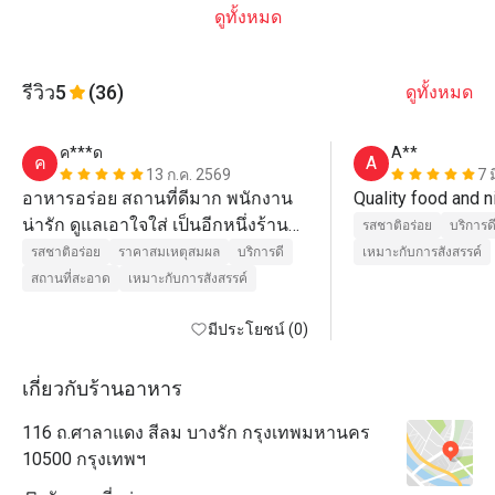
ดูทั้งหมด
รีวิว
5
(36)
ดูทั้งหมด
ค***ด
A**
ค
A
13 ก.ค. 2569
7 
อาหารอร่อย สถานที่ดีมาก พนักงาน
น่ารัก ดูแลเอาใจใส่ เป็นอีกหนึ่งร้าน
รสชาติอร่อย
บริการด
ที่มาทานประจำ ยิ่งมีโปร ยิ่งได้ราคาที่
รสชาติอร่อย
ราคาสมเหตุสมผล
บริการดี
เหมาะกับการสังสรรค์
ดีมาก
สถานที่สะอาด
เหมาะกับการสังสรรค์
มีประโยชน์ (0)
เกี่ยวกับร้านอาหาร
116 ถ.ศาลาแดง สีลม บางรัก กรุงเทพมหานคร
10500 กรุงเทพฯ