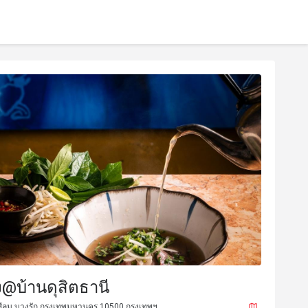
@บ้านดุสิตธานี
ีลม บางรัก กรุงเทพมหานคร 10500 กรุงเทพฯ