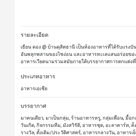
รายละเอียด
เธียน ดอง @ บ้านดุสิตธานี เป็นห้องอาหารที่ได้รับ
อันพลุกพล่านของไซง่อน และอาหารทะเลแสนอร่อยของเม
อาหารเวียดนามร่วมสมัยภายใต้บรรยากาศการตกแต่งที
แต่ละจานนั้น เชฟจะเน้นชูรสชาติอันเข้มข้นผสมผสานกับ
คนไทยที่ชอบความแปลกใหม่ แต่ยังคงไว้ซึ่งความเป็นเวี
ประเภทอาหาร
เกรียบปากหม้อญวนสอดไส้หมูไส้รวม หรือไส้กุ้ง ปลา
อาหารเอเชีย
หน้าหมูหรือเนื้อย่าง
บรรยากาศ
มาคนเดียว, มาเป็นกลุ่ม, ร้านอาหารหรู, กลุ่มเพื่อน, มื้อก
วันเกิด, กิจกรรมทีม, มังสวิรัติ, อาหารชุด, อะลาคาร์ท, ค็
รางวัล, ดั้งเดิม/ประวัติศาสตร์, อาหารกลางวัน, อาหารเย