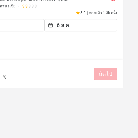
หารเอเชีย
5.0
|
จองแล้ว 1.3k ครั้ง
ถัดไป
--%
R**********n
R
10 พ.ค. 2569
4 พ.ค. 25
ราคาสมเหตุสมผล
ราคาสมเหตุสมผล
บริการดี
รสชาติอร่อย
ราคาสมเหตุสม
เหมาะกับการเดท
สถานที่สะอ
มีประโยชน์ (0)