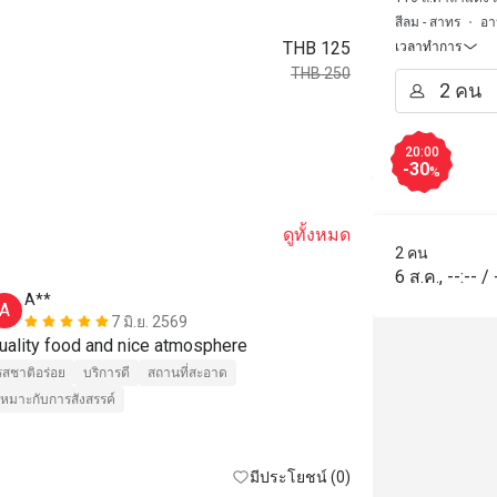
สีลม - สาทร
อา
THB 125
เวลาทำการ
THB 250
20:00
-30
%
ดูทั้งหมด
2 คน
6 ส.ค.
,
--:--
/
A**
ส*******์
A
ส
7 มิ.ย. 2569
Quality food and nice atmosphere 
Great food!
รสชาติอร่อย
บริการดี
สถานที่สะอาด
รสชาติอร่อย
เหมาะกับการสังสรรค์
มีประโยชน์ (0)