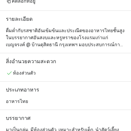
คัดลอกที่อยู่
รัชกาลที่ 6 ของต
เคราะห์ เป็นบ้าน
รายละเอียด
เลือกมาจัดงานแต่งที
ไม่ลงเนื่องจากขัดก
ดื่มด่ำกับรสชาติอันเข้มข้นและประณีตของอาหารไทยชั้นสูง 
function ถ้าไม่ติด
ในบรรยากาศอันสงบและหรูหราของโรงแรมเก่าแก่ 
เบญจรงค์ @ บ้านดุสิตธานี กรุงเทพฯ มอบประสบการณ์การ
ทั้งคุณโอบอ้อม แ
รับประทานอาหารระดับพรีเมียมที่เน้นตั้งแต่การใช้วัตถุดิบ
เราดีมากกกก ต่อไป
สดใหม่ รสชาติที่กลมกล่อม การจัดเสิร์ฟที่สวยงามสะดุดตา 
สิ่งอำนวยความสะดวก
ทานบ่อยๆเลย แอบส
และบริการอันยอดเยี่ยมภายใต้บรรยากาศหรูหราและอบอุ่น 
จะมีฉู่ฉี่กุ้งเมนูโ
เมนูโดดเด่นที่ไม่ควรพลาด ได้แก่ แกงแขกขาเป็ดและผลไม้
ห้องส่วนตัว
แห้ง เมี่ยงปลาแนม หมูกรอบสี่สหาย และเนื้อกวางสะเต๊ะลือ

ปล. ช่วง 20.30 eat
ประเภทอาหาร
ไม่ไหววว

・เบญจรงค์ @ บ้านดุสิตธานี นำเสนอประสบการณ์อาหาร
ปล 2. ไปเองจ่ายเ
ไทยรสเลิศในบรรยากาศหรูหราที่ให้ความรู้สึกอบอุ่นเหมือน
อาหารไทย
บ้าน ร้านตั้งอยู่ในโครงการบ้านดุสิตธานี ถนนศาลาแดง เดิน
ทางสะดวกใกล้กับ MRT สีลม, โรงเรียนเซนต์โยเซฟคอนเวน
บรรยากาศ
ต์ และถนนศาลาแดง เหมาะสำหรับการสังสรรค์ใน
ครอบครัว การรับรองผู้บริหารต่างชาติ หรือการจัดเลี้ยงใน
มาเป็นกลุ่ม, มีห้องส่วนตัว, เหมาะสำหรับเด็ก, นำสัตว์เลี้ยง