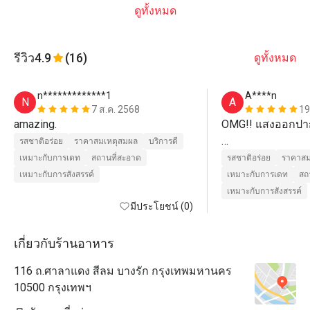
ดูทั้งหมด
รีวิว
4.9
(16)
ดูทั้งหมด
n*************1
A****n
N
A
7 ส.ค. 2568
19
amazing.
OMG!! แสงออกปากไ
รสชาติอร่อย
ราคาสมเหตุสมผล
บริการดี
ไปอยู่ไหนมา ทำไม
เหมาะกับการเดท
สถานที่สะอาด
รสชาติอร่อย
ราคาสม
Benjarong Baan Dusi
เหมาะกับการสังสรรค์
เหมาะกับการเดท
สถ
หนึ่งในที่สุดของ
เหมาะกับการสังสรรค์
มีประโยชน์ (0)
ว่าอร่อยได้เปลือง
แม่นำ้อยุธยาราดซ
นิพพาน, ยำมะคุด ว
เกี่ยวกับร้านอาหาร
ขออวยยศให้เชฟปุ๋ม 
116 ถ.ศาลาแดง สีลม บางรัก กรุงเทพมหานคร
อร่อยมา ณ ที่นี้ด้วย
10500 กรุงเทพฯ
ร้านนี้ตั้งอยู่ในบ้า