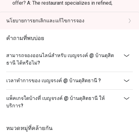
offer? A: The restaurant specializes in refined,
traditional, and authentic Thai cuisine using premium
ingredients.
นโยบายการยกเลิกและแก้ไขการจอง
Q: What are the key menu highlights? A: The signature
dish is the 72-hour braised beef green curry. Other
คำถามที่พบบ่อย
popular items include Tom Yum Goong and the unique
duck leg.
สามารถจองออนไลน์สำหรับ เบญจรงค์ @ บ้านดุสิต
Q: What is the dress code? A: The atmosphere is
ธานี ได้หรือไม่?
professional and luxury-casual; smart casual attire is
recommended, especially for business hosting or
special events.
เวลาทำการของ เบญจรงค์ @ บ้านดุสิตธานี ?
Q: How do I get to เบญจรงค์ @ บ้านดุสิตธานี? A: It is
located at Baan Dusit Thani on Saladaeng Road. It is
แพ็คเกจใดบ้างที่ เบญจรงค์ @ บ้านดุสิตธานี ให้
easily accessible via MRT สีลม and offers a hotel tuk-
บริการ?
tuk service for guests coming from the Dusit Thani
vicinity.
หมวดหมู่ที่คล้ายกัน