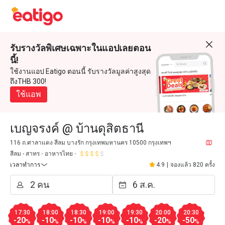
รับรางวัลพิเศษเฉพาะในแอปเลยตอน
นี้!
ใช้งานแอป Eatigo ตอนนี้ รับรางวัลมูลค่าสูงสุด
ถึงTHB 300!
ใช้แอพ
เบญจรงค์ @ บ้านดุสิตธานี
116 ถ.ศาลาแดง สีลม บางรัก กรุงเทพมหานคร 10500 กรุงเทพฯ
สีลม - สาทร
อาหารไทย
เวลาทำการ
4.9
|
จองแล้ว 820 ครั้ง
17:30
18:00
18:30
19:00
19:30
20:00
20:30
-20
-10
-10
-10
-10
-20
-50
%
%
%
%
%
%
%