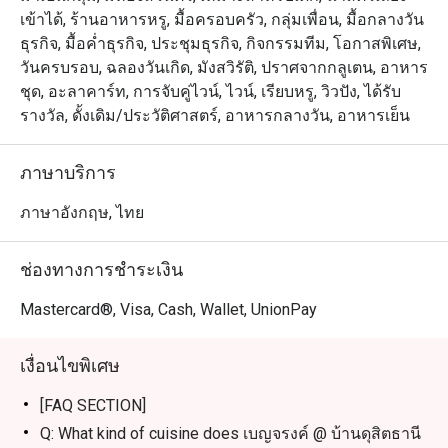
วันสำคัญ 

เข้าได้, ร้านอาหารหรู, มื้อครอบครัว, กลุ่มเพื่อน, มื้อกลางวัน
ธุรกิจ, มื้อค่ำธุรกิจ, ประชุมธุรกิจ, กิจกรรมทีม, โอกาสพิเศษ,
・เมนูที่นี่ขึ้นชื่อเรื่องการใช้วัตถุดิบคุณภาพสูงและกรรมวิธี
วันครบรอบ, ฉลองวันเกิด, มังสวิรัติ, ปราศจากกลูเตน, อาหาร
แบบดั้งเดิม เมนูซิกเนเจอร์ที่ห้ามพลาดคือ แกงเขียวหวาน
ชุด, อะลาคาร์ท, การจับคู่ไวน์, ไวน์, เรียบหรู, วิวปัง, ได้รับ
เนื้อชายโครงที่เคี่ยวนานถึง 72 ชั่วโมง และต้มยำกุ้งที่
รางวัล, ดั้งเดิม/ประวัติศาสตร์, อาหารกลางวัน, อาหารเย็น
รสชาติกลมกล่อม เสิร์ฟพร้อมข้าวหอมมะลิคัดพิเศษจาก
สุรินทร์หรือข้าวไรซ์เบอร์รี่เพื่อสุขภาพ 

ภาษาบริการ
・สำหรับคนในพื้นที่ ที่นี่คือตัวเลือกอันดับหนึ่งสำหรับการจัด
ภาษาอังกฤษ, ไทย
เลี้ยงทางธุรกิจในห้อง Dancing Hall ส่วนนักท่องเที่ยวจะได้
สัมผัสบรรยากาศสุดเอ็กซ์คลูซีฟ พร้อมบริการรถตุ๊กตุ๊กรับส่ง
ช่องทางการชำระเงิน
จากโรงแรมดุสิตธานีที่มอบประสบการณ์การเดินทางที่ไม่
เหมือนใคร 

Mastercard®, Visa, Cash, Wallet, UnionPay
・การจองผ่านแอปหรือเว็บไซต์ Eatigo เป็นวิธีที่คุ้มค่าที่สุด 
เงื่อนไขพิเศษ
เพียงเลือกช่วงเวลาที่คุณต้องการเพื่อรับส่วนลดสูงสุดถึง 50% 
สำหรับค่าอาหาร
[FAQ SECTION]
Q: What kind of cuisine does เบญจรงค์ @ บ้านดุสิตธานี