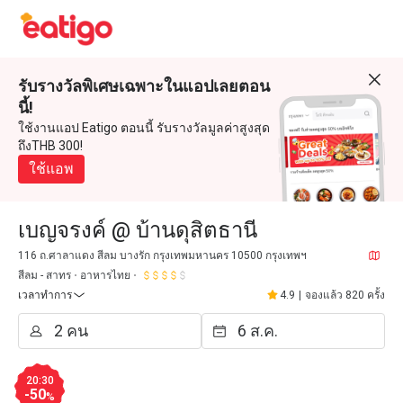
รับรางวัลพิเศษเฉพาะในแอปเลยตอน
นี้!
ใช้งานแอป Eatigo ตอนนี้ รับรางวัลมูลค่าสูงสุด
ถึงTHB 300!
ใช้แอพ
เบญจรงค์ @ บ้านดุสิตธานี
116 ถ.ศาลาแดง สีลม บางรัก กรุงเทพมหานคร 10500 กรุงเทพฯ
สีลม - สาทร
อาหารไทย
เวลาทำการ
4.9
|
จองแล้ว 820 ครั้ง
20:30
-50
%