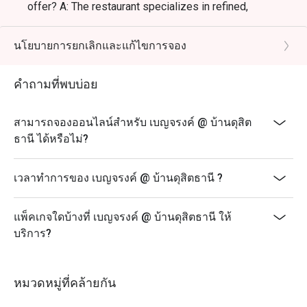
offer? A: The restaurant specializes in refined,
traditional, and authentic Thai cuisine using premium
ingredients.
นโยบายการยกเลิกและแก้ไขการจอง
Q: What are the key menu highlights? A: The signature
dish is the 72-hour braised beef green curry. Other
คำถามที่พบบ่อย
popular items include Tom Yum Goong and the unique
duck leg.
สามารถจองออนไลน์สำหรับ เบญจรงค์ @ บ้านดุสิต
Q: What is the dress code? A: The atmosphere is
ธานี ได้หรือไม่?
professional and luxury-casual; smart casual attire is
recommended, especially for business hosting or
special events.
เวลาทำการของ เบญจรงค์ @ บ้านดุสิตธานี ?
Q: How do I get to เบญจรงค์ @ บ้านดุสิตธานี? A: It is
located at Baan Dusit Thani on Saladaeng Road. It is
แพ็คเกจใดบ้างที่ เบญจรงค์ @ บ้านดุสิตธานี ให้
easily accessible via MRT สีลม and offers a hotel tuk-
บริการ?
tuk service for guests coming from the Dusit Thani
vicinity.
หมวดหมู่ที่คล้ายกัน