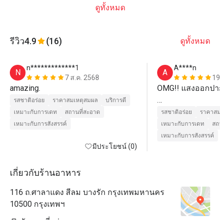
ดูทั้งหมด
รีวิว
4.9
(16)
ดูทั้งหมด
n*************1
A****n
N
A
7 ส.ค. 2568
19
amazing.
OMG!! แสงออกปากไ
รสชาติอร่อย
ราคาสมเหตุสมผล
บริการดี
ไปอยู่ไหนมา ทำไม
เหมาะกับการเดท
สถานที่สะอาด
รสชาติอร่อย
ราคาสม
Benjarong Baan Dusi
เหมาะกับการสังสรรค์
เหมาะกับการเดท
สถ
หนึ่งในที่สุดของ
เหมาะกับการสังสรรค์
มีประโยชน์ (0)
ว่าอร่อยได้เปลือง
แม่นำ้อยุธยาราดซ
นิพพาน, ยำมะคุด ว
เกี่ยวกับร้านอาหาร
ขออวยยศให้เชฟปุ๋ม 
116 ถ.ศาลาแดง สีลม บางรัก กรุงเทพมหานคร
อร่อยมา ณ ที่นี้ด้วย
10500 กรุงเทพฯ
ร้านนี้ตั้งอยู่ในบ้า