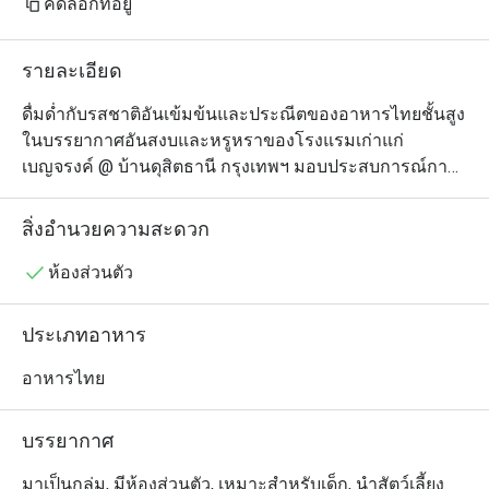
คัดลอกที่อยู่
รัชกาลที่ 6 ของต
เคราะห์ เป็นบ้าน
รายละเอียด
เลือกมาจัดงานแต่งที
ไม่ลงเนื่องจากขัดก
ดื่มด่ำกับรสชาติอันเข้มข้นและประณีตของอาหารไทยชั้นสูง 
function ถ้าไม่ติด
ในบรรยากาศอันสงบและหรูหราของโรงแรมเก่าแก่ 
เบญจรงค์ @ บ้านดุสิตธานี กรุงเทพฯ มอบประสบการณ์การ
ทั้งคุณโอบอ้อม แ
รับประทานอาหารระดับพรีเมียมที่เน้นตั้งแต่การใช้วัตถุดิบ
เราดีมากกกก ต่อไป
สดใหม่ รสชาติที่กลมกล่อม การจัดเสิร์ฟที่สวยงามสะดุดตา 
สิ่งอำนวยความสะดวก
ทานบ่อยๆเลย แอบส
และบริการอันยอดเยี่ยมภายใต้บรรยากาศหรูหราและอบอุ่น 
จะมีฉู่ฉี่กุ้งเมนูโ
เมนูโดดเด่นที่ไม่ควรพลาด ได้แก่ แกงแขกขาเป็ดและผลไม้
ห้องส่วนตัว
แห้ง เมี่ยงปลาแนม หมูกรอบสี่สหาย และเนื้อกวางสะเต๊ะลือ

ปล. ช่วง 20.30 eat
ประเภทอาหาร
ไม่ไหววว

・เบญจรงค์ @ บ้านดุสิตธานี นำเสนอประสบการณ์อาหาร
ปล 2. ไปเองจ่ายเ
ไทยรสเลิศในบรรยากาศหรูหราที่ให้ความรู้สึกอบอุ่นเหมือน
อาหารไทย
บ้าน ร้านตั้งอยู่ในโครงการบ้านดุสิตธานี ถนนศาลาแดง เดิน
ทางสะดวกใกล้กับ MRT สีลม, โรงเรียนเซนต์โยเซฟคอนเวน
บรรยากาศ
ต์ และถนนศาลาแดง เหมาะสำหรับการสังสรรค์ใน
ครอบครัว การรับรองผู้บริหารต่างชาติ หรือการจัดเลี้ยงใน
มาเป็นกลุ่ม, มีห้องส่วนตัว, เหมาะสำหรับเด็ก, นำสัตว์เลี้ยง