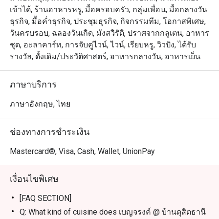
วันสำคัญ 

เข้าได้, ร้านอาหารหรู, มื้อครอบครัว, กลุ่มเพื่อน, มื้อกลางวัน
ธุรกิจ, มื้อค่ำธุรกิจ, ประชุมธุรกิจ, กิจกรรมทีม, โอกาสพิเศษ,
・เมนูที่นี่ขึ้นชื่อเรื่องการใช้วัตถุดิบคุณภาพสูงและกรรมวิธี
วันครบรอบ, ฉลองวันเกิด, มังสวิรัติ, ปราศจากกลูเตน, อาหาร
แบบดั้งเดิม เมนูซิกเนเจอร์ที่ห้ามพลาดคือ แกงเขียวหวาน
ชุด, อะลาคาร์ท, การจับคู่ไวน์, ไวน์, เรียบหรู, วิวปัง, ได้รับ
เนื้อชายโครงที่เคี่ยวนานถึง 72 ชั่วโมง และต้มยำกุ้งที่
รางวัล, ดั้งเดิม/ประวัติศาสตร์, อาหารกลางวัน, อาหารเย็น
รสชาติกลมกล่อม เสิร์ฟพร้อมข้าวหอมมะลิคัดพิเศษจาก
สุรินทร์หรือข้าวไรซ์เบอร์รี่เพื่อสุขภาพ 

ภาษาบริการ
・สำหรับคนในพื้นที่ ที่นี่คือตัวเลือกอันดับหนึ่งสำหรับการจัด
ภาษาอังกฤษ, ไทย
เลี้ยงทางธุรกิจในห้อง Dancing Hall ส่วนนักท่องเที่ยวจะได้
สัมผัสบรรยากาศสุดเอ็กซ์คลูซีฟ พร้อมบริการรถตุ๊กตุ๊กรับส่ง
ช่องทางการชำระเงิน
จากโรงแรมดุสิตธานีที่มอบประสบการณ์การเดินทางที่ไม่
เหมือนใคร 

Mastercard®, Visa, Cash, Wallet, UnionPay
・การจองผ่านแอปหรือเว็บไซต์ Eatigo เป็นวิธีที่คุ้มค่าที่สุด 
เงื่อนไขพิเศษ
เพียงเลือกช่วงเวลาที่คุณต้องการเพื่อรับส่วนลดสูงสุดถึง 50% 
สำหรับค่าอาหาร
[FAQ SECTION]
Q: What kind of cuisine does เบญจรงค์ @ บ้านดุสิตธานี