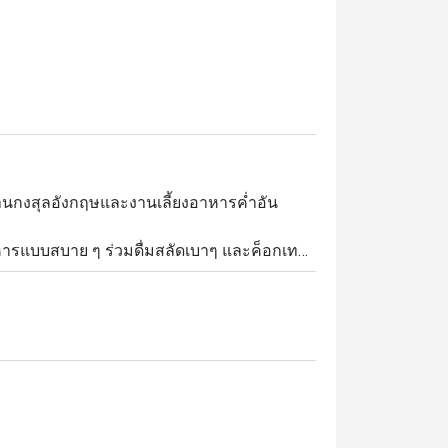
สถานกงสุลอังกฤษและงานเลี้ยงอาหารค่ำอัน
หารแบบสบาย ๆ ร่วมดื่มสลัดเบาๆ และค็อกเทล
ดื่มเรียกน้ำย่อยในบริทบาร์อันร้อนระอุ และ
็กเฮาส์ร่วมสมัยของเรา การบริการในปี 1921.