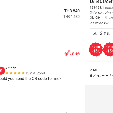
เดอะเซอร
123-123/1 ถนนเจ
THB 840
(ในโรงแรมอนันตร
THB 1,680
Old City
ร้านส
เวลาทำการ
12:00
12:3
-15
-15
%
ดูทั้งหมด
k****n
m****o
K
M
2 คน
15 ต.ค. 2568
8 ส.ค.
,
--:--
/
ould you send the QR code for me?
รสชาติอร่อย