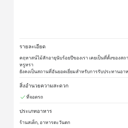
รายละเอียด
คฤหาสน์ไม้สักอายุนับร้อยปีของเรา เคยเป็นที่ตั้งของ
หรูหรา

ยังคงเป็นสถานที่อันยอดเยี่ยมสำหรับการรับประทานอา
กุ้งกับเรา

อาหารกลางวัน น้ำชายามบ่ายตามใจชอบบนเฉลียง เครื่อง
สิ่งอำนวยความสะดวก
เลิศรส

ที่จอดรถ
สมบัติล้ำค่าจากผืนดินและท้องทะเลที่ The Service สเต
ประเภทอาหาร
ร้านสเต็ก, อาหารตะวันตก