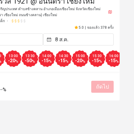
์วิส 1921 @ อนันตรา เชียงใหม่
ริญประเทศ ตำบลช้างคลาน อำเภอเมืองเชียงใหม่ จังหวัดเชียงใหม่
า เชียงใหม่ ถนนช้างคลาน) เชียงใหม่
เต็ก
5.0
|
จองแล้ว 378 ครั้ง
0
13:00
13:30
14:00
14:30
15:00
15:30
16:00
16:3
-20
-50
-15
-15
-20
-15
-15
-15
%
%
%
%
%
%
%
%
C*******g
C
ถัดไป
29 ก.ค. 2569
6 ต.ค. 25
--%
บริการดี
รสชาติอร่อย
บริการดี
สถาน