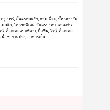
ู, บาร์, มื้อครอบครัว, กลุ่มเพื่อน, มื้อกลางวัน
ุดโรแมนติก, โอกาสพิเศษ, วันครบรอบ, ฉลองวัน
ไวน์, ค็อกเทลแบบพิเศษ, มื้อฟิน, ไวน์, ค็อกเทล,
ัน, น้ำชายามบ่าย, อาหารเย็น