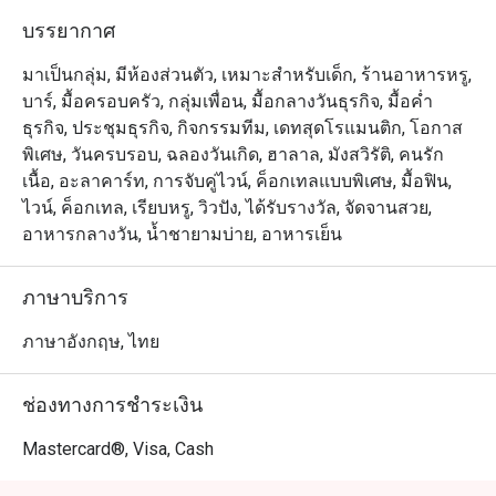
บรรยากาศ
มาเป็นกลุ่ม, มีห้องส่วนตัว, เหมาะสำหรับเด็ก, ร้านอาหารหรู,
บาร์, มื้อครอบครัว, กลุ่มเพื่อน, มื้อกลางวันธุรกิจ, มื้อค่ำ
ธุรกิจ, ประชุมธุรกิจ, กิจกรรมทีม, เดทสุดโรแมนติก, โอกาส
พิเศษ, วันครบรอบ, ฉลองวันเกิด, ฮาลาล, มังสวิรัติ, คนรัก
เนื้อ, อะลาคาร์ท, การจับคู่ไวน์, ค็อกเทลแบบพิเศษ, มื้อฟิน,
ไวน์, ค็อกเทล, เรียบหรู, วิวปัง, ได้รับรางวัล, จัดจานสวย,
อาหารกลางวัน, น้ำชายามบ่าย, อาหารเย็น
ภาษาบริการ
ภาษาอังกฤษ, ไทย
ช่องทางการชำระเงิน
Mastercard®, Visa, Cash