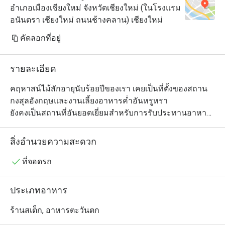
อำเภอเมืองเชียงใหม่ จังหวัดเชียงใหม่ (ในโรงแรม
อนันตรา เชียงใหม่ ถนนช้างคลาน) เชียงใหม่
คัดลอกที่อยู่
รายละเอียด
คฤหาสน์ไม้สักอายุนับร้อยปีของเรา เคยเป็นที่ตั้งของสถาน
กงสุลอังกฤษและงานเลี้ยงอาหารค่ำอันหรูหรา

ยังคงเป็นสถานที่อันยอดเยี่ยมสำหรับการรับประทานอาหาร
แบบสบาย ๆ ร่วมดื่มสลัดเบาๆ และค็อกเทลกุ้งกับเรา

อาหารกลางวัน น้ำชายามบ่ายตามใจชอบบนเฉลียง เครื่อง
สิ่งอำนวยความสะดวก
ดื่มเรียกน้ำย่อยในบริทบาร์อันร้อนระอุ และเลิศรส

สมบัติล้ำค่าจากผืนดินและท้องทะเลที่ The Service สเต็กเฮา
ที่จอดรถ
ส์ร่วมสมัยของเรา การบริการในปี 1921.
ประเภทอาหาร
ร้านสเต็ก, อาหารตะวันตก