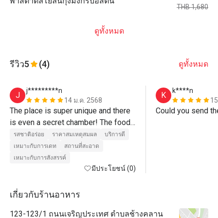
พาสต้าตัลโยลินีกุ้งมังกรบอสตัน
THB 1,680
ดูทั้งหมด
รีวิว
5
(4)
ดูทั้งหมด
j*********n
k****n
J
K
14 ม.ค. 2568
15
The place is super unique and there 
Could you send th
is even a secret chamber! The food 
is awesome and the service is top 
รสชาติอร่อย
ราคาสมเหตุสมผล
บริการดี
notch too. Love the fact that you can 
เหมาะกับการเดท
สถานที่สะอาด
choose your own knife from the 
เหมาะกับการสังสรรค์
briefcase :) 
มีประโยชน์ (0)
เกี่ยวกับร้านอาหาร
123-123/1 ถนนเจริญประเทศ ตำบลช้างคลาน