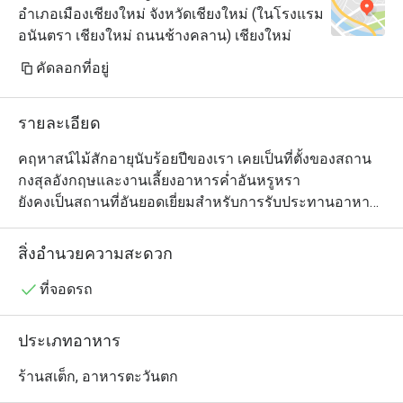
อำเภอเมืองเชียงใหม่ จังหวัดเชียงใหม่ (ในโรงแรม
อนันตรา เชียงใหม่ ถนนช้างคลาน) เชียงใหม่
คัดลอกที่อยู่
รายละเอียด
คฤหาสน์ไม้สักอายุนับร้อยปีของเรา เคยเป็นที่ตั้งของสถาน
กงสุลอังกฤษและงานเลี้ยงอาหารค่ำอันหรูหรา

ยังคงเป็นสถานที่อันยอดเยี่ยมสำหรับการรับประทานอาหาร
แบบสบาย ๆ ร่วมดื่มสลัดเบาๆ และค็อกเทลกุ้งกับเรา

อาหารกลางวัน น้ำชายามบ่ายตามใจชอบบนเฉลียง เครื่อง
สิ่งอำนวยความสะดวก
ดื่มเรียกน้ำย่อยในบริทบาร์อันร้อนระอุ และเลิศรส

สมบัติล้ำค่าจากผืนดินและท้องทะเลที่ The Service สเต็กเฮา
ที่จอดรถ
ส์ร่วมสมัยของเรา การบริการในปี 1921.
ประเภทอาหาร
ร้านสเต็ก, อาหารตะวันตก