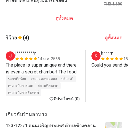
พาสต้าตัลโยลินีกุ้งมังกรบอสตัน
THB 1,680
ดูทั้งหมด
รีวิว
5
(4)
ดูทั้งหมด
j*********n
k****n
J
K
14 ม.ค. 2568
15
The place is super unique and there 
Could you send th
is even a secret chamber! The food 
is awesome and the service is top 
รสชาติอร่อย
ราคาสมเหตุสมผล
บริการดี
notch too. Love the fact that you can 
เหมาะกับการเดท
สถานที่สะอาด
choose your own knife from the 
เหมาะกับการสังสรรค์
briefcase :) 
มีประโยชน์ (0)
เกี่ยวกับร้านอาหาร
123-123/1 ถนนเจริญประเทศ ตำบลช้างคลาน