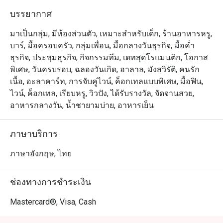
บรรยากาศ
มาเป็นกลุ่ม, มีห้องส่วนตัว, เหมาะสำหรับเด็ก, ร้านอาหารหรู,
บาร์, มื้อครอบครัว, กลุ่มเพื่อน, มื้อกลางวันธุรกิจ, มื้อค่ำ
ธุรกิจ, ประชุมธุรกิจ, กิจกรรมทีม, เดทสุดโรแมนติก, โอกาส
พิเศษ, วันครบรอบ, ฉลองวันเกิด, ฮาลาล, มังสวิรัติ, คนรัก
เนื้อ, อะลาคาร์ท, การจับคู่ไวน์, ค็อกเทลแบบพิเศษ, มื้อฟิน,
ไวน์, ค็อกเทล, เรียบหรู, วิวปัง, ได้รับรางวัล, จัดจานสวย,
อาหารกลางวัน, น้ำชายามบ่าย, อาหารเย็น
ภาษาบริการ
ภาษาอังกฤษ, ไทย
ช่องทางการชำระเงิน
Mastercard®, Visa, Cash