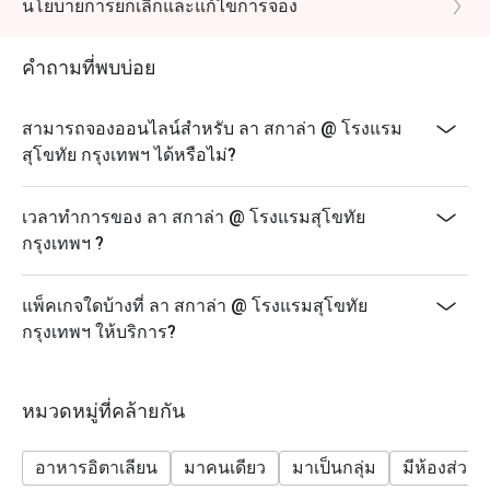
นโยบายการยกเลิกและแก้ไขการจอง
PORTOFINO NIGHT เล่ม 2
- อิ่มอร่อยกับบุฟเฟต์แอนติพาสตี้ชั้นเลิศ ลิ้มลองอาหาร
คำถามที่พบบ่อย
จานหลักรสเลิศที่คุณเลือก และปิดท้ายมื้ออาหารของคุณ
ด้วยของหวานสุดพิเศษของเรา
สามารถจองออนไลน์สำหรับ ลา สกาล่า @ โรงแรม
จับคู่มื้ออาหารของคุณกับค็อกเทลสูตรพิเศษ ไวน์ หรือ
สุโขทัย กรุงเทพฯ ได้หรือไม่?
เบียร์สักแก้ว
วันที่: 19 ธันวาคม 2567
เวลาทำการของ ลา สกาล่า @ โรงแรมสุโขทัย
เวลา: 17.00 - 23.00 น.
กรุงเทพฯ ?
ราคา: 1,900++ บาทต่อท่าน
Eatigo: ส่วนลด 10%
แพ็คเกจใดบ้างที่ ลา สกาล่า @ โรงแรมสุโขทัย
ขอแจ้งให้แขกทุกท่านทราบว่า เราขอให้แขกงดสวม
กรุงเทพฯ ให้บริการ?
กางเกงขาสั้น เสื้อกล้าม (สำหรับผู้ชาย) รองเท้าแตะ หรือ
รองเท้าแตะแบบสวม เมื่อรับประทานอาหารที่ห้องอาหาร
ของโรงแรม
หมวดหมู่ที่คล้ายกัน
อาหารอิตาเลียน
มาคนเดียว
มาเป็นกลุ่ม
มีห้องส่วนต