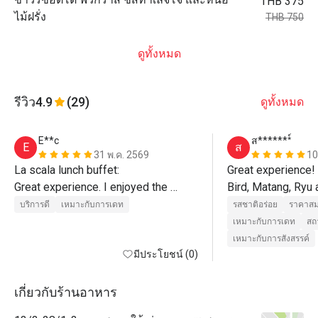
THB 375
ไม้ฝรั่ง
THB 750
ดูทั้งหมด
รีวิว
4.9
(29)
ดูทั้งหมด
E**c
ส*******์
E
ส
31 พ.ค. 2569
10
La scala lunch buffet:

Great experience! 
Great experience. I enjoyed the 
Bird, Matang, Ryu 
buffet and main course (salmon)

for taking great car
บริการดี
เหมาะกับการเดท
รสชาติอร่อย
ราคาสม
Matang, Bird, Aon, Yu, Ryu and Tartar 
Will return!
เหมาะกับการเดท
สถ
provided exceptional service!
เหมาะกับการสังสรรค์
มีประโยชน์ (0)
เกี่ยวกับร้านอาหาร