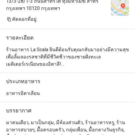
13/3-28/1-3 ถนนสาทรใต้ ทุ่งมหาเมฆ สาทร
กรุงเทพฯ 10120 กรุงเทพฯ
คัดลอกที่อยู่
รายละเอียด
ร้านอาหาร La Scala ยินดีต้อนรับคุณกลับมาอย่างมีความสุข
เพื่อลิ้มลองรสชาติที่มีชีวิตชีวาของชายฝั่งทะเล
เมดิเตอร์เรเนียนของอิตาลี!

เริ่มต้นการผจญภัยด้านอาหารสุดพิเศษที่รังสรรค์โดยเชฟ 
Jean-Jacques Vu จาก Marso & Co ในปารีส 

ประเภทอาหาร
เปิดตัวเมนูซิกเนเจอร์ใหม่ของลา สกาล่า โดยเชฟ Jean-
Jacques Vu เริ่มต้นการเดินทางทำอาหารผ่านชายฝั่งทะเล
อาหารอิตาเลียน
เมดิเตอร์เรเนียนที่เต็มไปด้วยแสงแดด 

บรรยากาศ
เมนูของ Chef Vu นำเสนอรสชาติอิตาเลียน-เมดิเตอร์เรเนียน
ที่มีชีวิตชีวาพร้อมลูกเล่นที่ทันสมัย ลิ้มลองอาหารจานใหม่
มาคนเดียว, มาเป็นกลุ่ม, มีห้องส่วนตัว, ร้านอาหารหรู, ร้าน
มากมาย เช่น Beef Tartare with Tobiko Eg, Beetroot 
อาหารสบายๆ, มื้อครอบครัว, กลุ่มเพื่อน, มื้อกลางวันธุรกิจ,