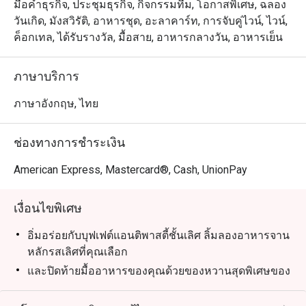
Risotto, Slow Cooked Pork Collar, Grilled Beef Tenderloin 
มื้อค่ำธุรกิจ, ประชุมธุรกิจ, กิจกรรมทีม, โอกาสพิเศษ, ฉลอง
และอีกมากมาย!
วันเกิด, มังสวิรัติ, อาหารชุด, อะลาคาร์ท, การจับคู่ไวน์, ไวน์,
ค็อกเทล, ได้รับรางวัล, มื้อสาย, อาหารกลางวัน, อาหารเย็น
ภาษาบริการ
ภาษาอังกฤษ, ไทย
ช่องทางการชำระเงิน
American Express, Mastercard®, Cash, UnionPay
เงื่อนไขพิเศษ
อิ่มอร่อยกับบุฟเฟต์แอนติพาสตี้ชั้นเลิศ ลิ้มลองอาหารจาน
หลักรสเลิศที่คุณเลือก
และปิดท้ายมื้ออาหารของคุณด้วยของหวานสุดพิเศษของ
เรา จับคู่มื้ออาหารของคุณกับไวน์อิตาเลียนชั้นเลิศ จิน
โทนิคสดชื่น หรืออะเพอรอล สปริตซ์รสชาติเข้มข้น