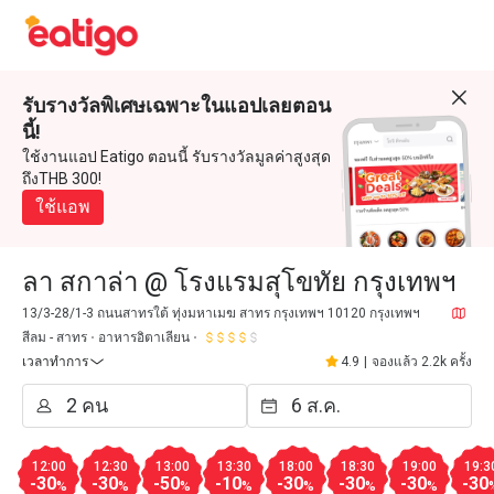
รับรางวัลพิเศษเฉพาะในแอปเลยตอน
นี้!
ใช้งานแอป Eatigo ตอนนี้ รับรางวัลมูลค่าสูงสุด
ถึงTHB 300!
ใช้แอพ
ลา สกาล่า @ โรงแรมสุโขทัย กรุงเทพฯ
13/3-28/1-3 ถนนสาทรใต้ ทุ่งมหาเมฆ สาทร กรุงเทพฯ 10120 กรุงเทพฯ
สีลม - สาทร
อาหารอิตาเลียน
เวลาทำการ
4.9
|
จองแล้ว 2.2k ครั้ง
12:00
12:30
13:00
13:30
18:00
18:30
19:00
19:3
-30
-30
-50
-10
-30
-30
-30
-30
%
%
%
%
%
%
%