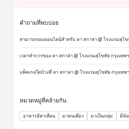
อาหารของคุณด้วยของหวานสุดพิเศษของเรา
จับคู่มื้ออาหารของคุณกับค็อกเทลสูตรพิเศษ ไวน์ หรือ
วันที่: 19 ธันวาคม 2567
คำถามที่พบบ่อย
เวลา: 17.00 - 23.00 น.
ราคา: 1,900++ บาทต่อท่าน
สามารถจองออนไลน์สำหรับ ลา สกาล่า @ โรงแรมสุโขทัย
Eatigo: ส่วนลด 10%
ขอแจ้งให้แขกทุกท่านทราบว่า เราขอให้แขกงดสวมกางเ
เวลาทำการของ ลา สกาล่า @ โรงแรมสุโขทัย กรุงเทพฯ
แตะ หรือรองเท้าแตะแบบสวม เมื่อรับประทานอาหา
แพ็คเกจใดบ้างที่ ลา สกาล่า @ โรงแรมสุโขทัย กรุงเทพฯ
หมวดหมู่ที่คล้ายกัน
อาหารอิตาเลียน
มาคนเดียว
มาเป็นกลุ่ม
มีห้