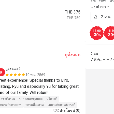
สีลม - สาทร
อา
เวลาทำการ
THB 375
THB 750
18:00
18:3
-30
-30
%
2 คน
ดูทั้งหมด
7 ส.ค.
,
--:--
/
ส*******์
r*******
ส
R
10 พ.ค. 2569
reat experience! Special thanks to Bird, 
I try risotto 
atang, Ryu and especially Yu for taking great 
amazing tasty
are of our family. Will return!
Andrea, so cu
one reason i 
รสชาติอร่อย
ราคาสมเหตุสมผล
บริการดี
เหมาะกับการเดท
สถานที่สะอาด
เหมาะกับการสังสรรค์
รสชาติอร่อย
มีประโยชน์ (0)