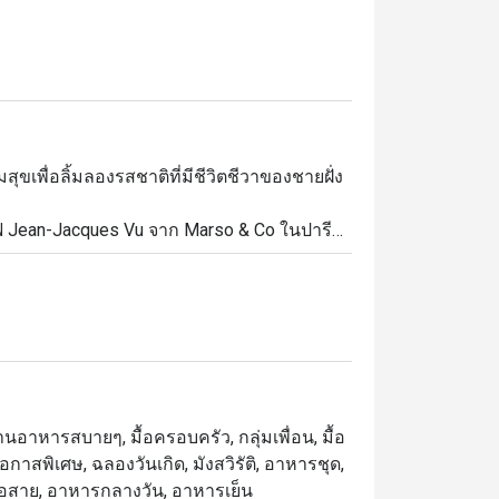
ขเพื่อลิ้มลองรสชาติที่มีชีวิตชีวาของชายฝั่ง
ฟ Jean-Jacques Vu จาก Marso & Co ในปารีส 

-Jacques Vu เริ่มต้นการเดินทางทำอาหารผ่าน
ที่มีชีวิตชีวาพร้อมลูกเล่นที่ทันสมัย ลิ้มลอง
, Beetroot Risotto, Slow Cooked Pork 
านอาหารสบายๆ, มื้อครอบครัว, กลุ่มเพื่อน, มื้อ
โอกาสพิเศษ, ฉลองวันเกิด, มังสวิรัติ, อาหารชุด,
 มื้อสาย, อาหารกลางวัน, อาหารเย็น