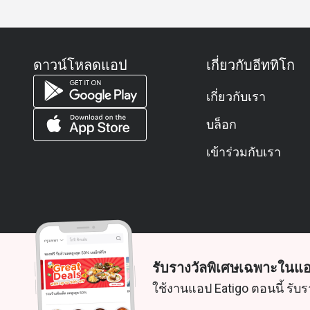
ดาวน์โหลดแอป
เกี่ยวกับอีททิโก
เกี่ยวกับเรา
บล็อก
เข้าร่วมกับเรา
รับรางวัลพิเศษเฉพาะในแอ
© 2026 Zoek. สงวนลิขสิทธิ์
ใช้งานแอป Eatigo ตอนนี้ รับร