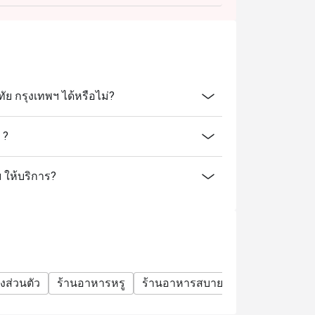
เบียร์สักแก้ว
 กรุงเทพฯ ได้หรือไม่?
กงขาสั้น เสื้อกล้าม (สำหรับผู้ชาย) รองเท้า
 ?
รที่ห้องอาหารของโรงแรม
 ให้บริการ?
องส่วนตัว
ร้านอาหารหรู
ร้านอาหารสบายๆ
มื้อครอบครัว