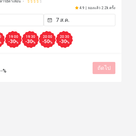
หารอิตาเลียน
4.9
|
จองแล้ว 2.2k ครั้ง
0
19:00
19:30
20:00
20:30
-30
-30
-50
-30
%
%
%
%
%
ถัดไป
--%
********o
M*****l
M
2 มี.ค. 2569
25 ก.ค. 2
with cheese and fois gras, 
We had a good time at la
. Special thanks for the chef 
was excellent and also t
te, so professional. This is the 
delicious. 
come,  this experience i don't 
รสชาติอร่อย
ราคาสมเหตุสม
forget. For compare another italian restaurant. 
เหมาะกับการสังสรรค์
มีประโยชน์ (0)