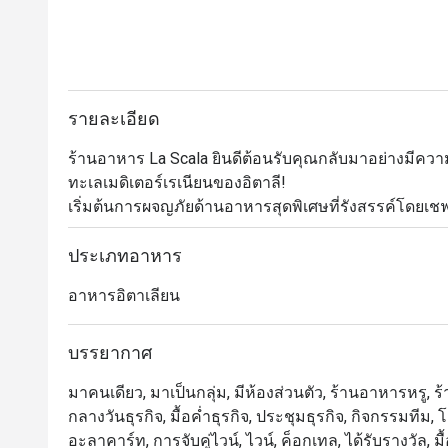
รายละเอียด
ร้านอาหาร La Scala ยินดีต้อนรับคุณกลับมาอย่างมีความสุ
ทะเลเมดิเตอร์เรเนียนของอิตาลี!

เริ่มต้นการผจญภัยด้านอาหารสุดพิเศษที่รังสรรค์โดยเช
เปิดตัวเมนูซิกเนเจอร์ใหม่ของลา สกาล่า โดยเชฟ Jean
ชายฝั่งทะเลเมดิเตอร์เรเนียนที่เต็มไปด้วยแสงแดด 

ประเภทอาหาร
อาหารอิตาเลียน
เมนูของ Chef Vu นำเสนอรสชาติอิตาเลียน-เมดิเตอร์เรเนียน
อาหารจานใหม่มากมาย เช่น Beef Tartare with Tobiko Eg
Collar, Grilled Beef Tenderloin และอีกมากมาย!
บรรยากาศ
มาคนเดียว, มาเป็นกลุ่ม, มีห้องส่วนตัว, ร้านอาหารหรู, ร้
กลางวันธุรกิจ, มื้อค่ำธุรกิจ, ประชุมธุรกิจ, กิจกรรมทีม, 
อะลาคาร์ท, การจับคู่ไวน์, ไวน์, ค็อกเทล, ได้รับรางวัล,