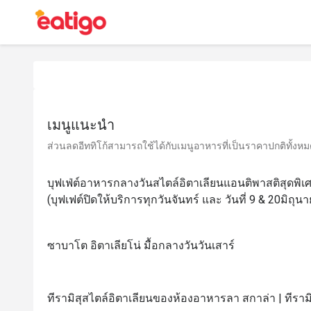
เมนูแนะนำ
ส่วนลดอีททิโก้สามารถใช้ได้กับเมนูอาหารที่เป็นราคาปกติทั้งหมด 
บุฟเฟ่ต์อาหารกลางวันสไตล์อิตาเลียนแอนติพาสติสุดพ
(บุฟเฟต์ปิดให้บริการทุกวันจันทร์ และ วันที่ 9 & 20มิถุน
ซาบาโต อิตาเลียโน่ มื้อกลางวันวันเสาร์
ทีรามิสุสไตล์อิตาเลียนของห้องอาหารลา สกาล่า | ทีรามิ