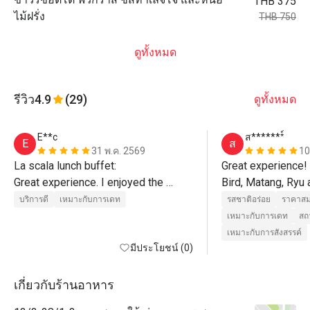
THB 375
ไม้ฝรั่ง
THB 750
ดูทั้งหมด
รีวิว
4.9
(29)
ดูทั้งหมด
E**c
ส*******์
E
ส
31 พ.ค. 2569
10
La scala lunch buffet:

Great experience! 
Great experience. I enjoyed the 
Bird, Matang, Ryu 
buffet and main course (salmon)

for taking great car
บริการดี
เหมาะกับการเดท
รสชาติอร่อย
ราคาสม
Matang, Bird, Aon, Yu, Ryu and Tartar 
Will return!
เหมาะกับการเดท
สถ
provided exceptional service!
เหมาะกับการสังสรรค์
มีประโยชน์ (0)
เกี่ยวกับร้านอาหาร