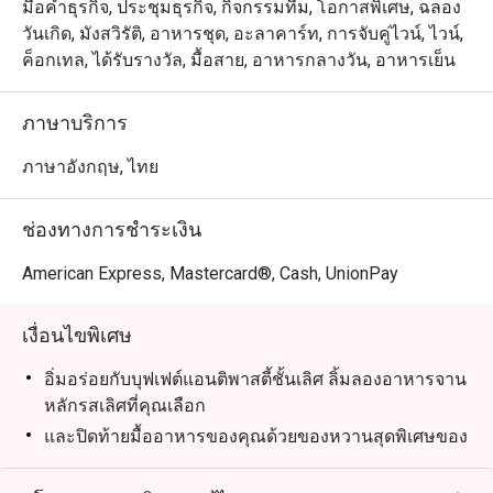
Risotto, Slow Cooked Pork Collar, Grilled Beef Tenderloin 
มื้อค่ำธุรกิจ, ประชุมธุรกิจ, กิจกรรมทีม, โอกาสพิเศษ, ฉลอง
และอีกมากมาย!
วันเกิด, มังสวิรัติ, อาหารชุด, อะลาคาร์ท, การจับคู่ไวน์, ไวน์,
ค็อกเทล, ได้รับรางวัล, มื้อสาย, อาหารกลางวัน, อาหารเย็น
ภาษาบริการ
ภาษาอังกฤษ, ไทย
ช่องทางการชำระเงิน
American Express, Mastercard®, Cash, UnionPay
เงื่อนไขพิเศษ
อิ่มอร่อยกับบุฟเฟต์แอนติพาสตี้ชั้นเลิศ ลิ้มลองอาหารจาน
หลักรสเลิศที่คุณเลือก
และปิดท้ายมื้ออาหารของคุณด้วยของหวานสุดพิเศษของ
เรา จับคู่มื้ออาหารของคุณกับไวน์อิตาเลียนชั้นเลิศ จิน
โทนิคสดชื่น หรืออะเพอรอล สปริตซ์รสชาติเข้มข้น