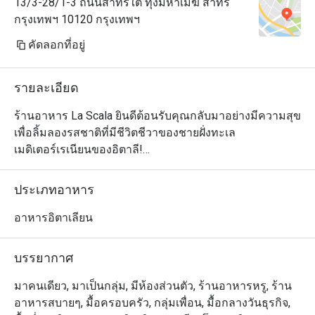
13/3-28/1-3 ถนนสาทรใต้ ทุ่งมหาเมฆ สาทร
กรุงเทพฯ 10120 กรุงเทพฯ
คัดลอกที่อยู่
รายละเอียด
ร้านอาหาร La Scala ยินดีต้อนรับคุณกลับมาอย่างมีความสุข
เพื่อลิ้มลองรสชาติที่มีชีวิตชีวาของชายฝั่งทะเล
เมดิเตอร์เรเนียนของอิตาลี!

เริ่มต้นการผจญภัยด้านอาหารสุดพิเศษที่รังสรรค์โดยเชฟ 
Jean-Jacques Vu จาก Marso & Co ในปารีส 

ประเภทอาหาร
เปิดตัวเมนูซิกเนเจอร์ใหม่ของลา สกาล่า โดยเชฟ Jean-
Jacques Vu เริ่มต้นการเดินทางทำอาหารผ่านชายฝั่งทะเล
อาหารอิตาเลียน
เมดิเตอร์เรเนียนที่เต็มไปด้วยแสงแดด 

บรรยากาศ
เมนูของ Chef Vu นำเสนอรสชาติอิตาเลียน-เมดิเตอร์เรเนียน
ที่มีชีวิตชีวาพร้อมลูกเล่นที่ทันสมัย ลิ้มลองอาหารจานใหม่
มาคนเดียว, มาเป็นกลุ่ม, มีห้องส่วนตัว, ร้านอาหารหรู, ร้าน
มากมาย เช่น Beef Tartare with Tobiko Eg, Beetroot 
อาหารสบายๆ, มื้อครอบครัว, กลุ่มเพื่อน, มื้อกลางวันธุรกิจ,