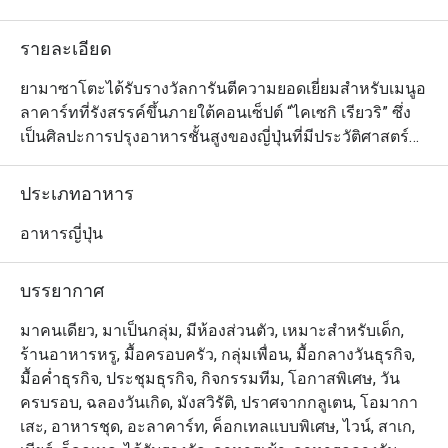
รายละเอียด
ยามาซาโตะได้รับรางวัลการันตีความยอดเยี่ยมสำหรับเมนูอ
ลาคาร์ทที่รังสรรค์ขึ้นภายใต้คอนเซ็ปต์ “ไคเซกิ เรียวริ” ซึ่ง
เป็นศิลปะการปรุงอาหารชั้นสูงของญี่ปุ่นที่มีประวัติศาสตร์
ยาวนานหลายศตวรรษ นอกจากนี้ ยังได้รับการคัดเลือกจาก
มิชลิน ไกด์ ให้เป็นหนึ่งในร้านอาหารแนะนำของกรุงเทพฯ ที่
ประเภทอาหาร
นำเสนออยู่ในคู่มือร้านอาหารที่มีชื่อเสียงระดับโลกของ
ฝรั่งเศสด้วย และจุดเด่นของยามาซาโตะยังไม่หมดเพียงแค่
อาหารญี่ปุ่น
นั้น ไฮไลต์พิเศษยังรวมถึงโต๊ะเทปันยากิ 2 โต๊ะ ซูชิบาร์ที่อัด
แน่นไปด้วยอาหารทะเลสดชั้นเลิศจากตลาดปลาโทโยสุ และ
บรรยากาศ
ห้องรับประทานอาหารแบบส่วนตัว ในส่วนของเมนูอาหาร
นั้น นอกจากเมนูอาหารอลาคาร์ทอันหลากหลายแล้ว ทาง
มาคนเดียว, มาเป็นกลุ่ม, มีห้องส่วนตัว, เหมาะสำหรับเด็ก,
ร้านยังร่วมเฉลิมฉลองเทศกาลต่างๆ ของชาวญี่ปุ่นผ่านเมนู
ร้านอาหารหรู, มื้อครอบครัว, กลุ่มเพื่อน, มื้อกลางวันธุรกิจ,
พิเศษทั้งมื้อกลางวันและมื้อค่ำ
มื้อค่ำธุรกิจ, ประชุมธุรกิจ, กิจกรรมทีม, โอกาสพิเศษ, วัน
ครบรอบ, ฉลองวันเกิด, มังสวิรัติ, ปราศจากกลูเตน, โอมากา
เสะ, อาหารชุด, อะลาคาร์ท, ค็อกเทลแบบพิเศษ, ไวน์, สาเก,