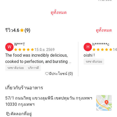
ดูทั้งหมด
รีวิว
4.6
(9)
ดูทั้งหมด
W***T
h*******c
W
H
15 มิ.ย. 2569
14
The food was incredibly delicious, 
oishi ! 
cooked to perfection, and bursting 
รสชาติอร่อย
with flavor. The staff is very polite, 
รสชาติอร่อย
บริการดี
welcoming, and remarkably attentive 
มีประโยชน์ (0)
to the details. They anticipated our 
needs seamlessly and made us feel 
เกี่ยวกับร้านอาหาร
genuinely cared for throughout the 
57/1 ถนนวิทยุ แขวงลุมพินี เขตปทุมวัน กรุงเทพฯ
entire meal.
10330 กรุงเทพฯ
คัดลอกที่อยู่