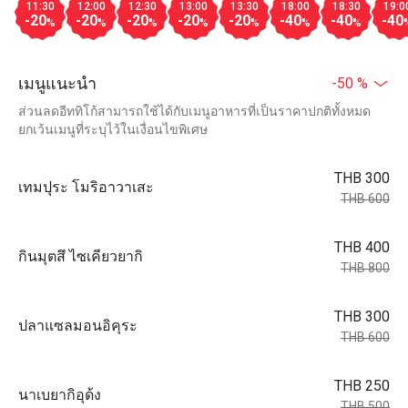
11:30
12:00
12:30
13:00
13:30
18:00
18:30
19:0
-20
-20
-20
-20
-20
-40
-40
-40
%
%
%
%
%
%
%
เมนูแนะนำ
-50 %
ส่วนลดอีททิโก้สามารถใช้ได้กับเมนูอาหารที่เป็นราคาปกติทั้งหมด
ยกเว้นเมนูที่ระบุไว้ในเงื่อนไขพิเศษ
THB 300
เทมปุระ โมริอาวาเสะ
THB 600
THB 400
กินมุตสึ ไซเคียวยากิ
THB 800
THB 300
ปลาแซลมอนอิคุระ
THB 600
THB 250
นาเบยากิอุด้ง
THB 500