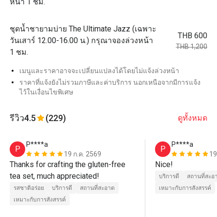
หน้า 1 ชม.
ชุดน้ำชายามบ่าย The Ultimate Jazz (เฉพาะ
THB 600
วันเสาร์ 12.00-16.00 น.) กรุณาจองล่วงหน้า
THB 1,200
1 ชม.
เมนูและราคาอาจจะเปลี่ยนแปลงได้โดยไม่แจ้งล่วงหน้า
ราคาที่แจ้งยังไม่รวมภาษีและค่าบริการ นอกเหนือจากมีการแจ้ง
ไว้ในเงื่อนไขพิเศษ
รีวิว
4.5
(229)
ดูทั้งหมด
P****a
P****a
P
P
19 ก.ค. 2569
19
Thanks for crafting the gluten-free 
Nice!
tea set, much appreciated!
บริการดี
สถานที่สะอ
รสชาติอร่อย
บริการดี
สถานที่สะอาด
เหมาะกับการสังสรรค์
เหมาะกับการสังสรรค์