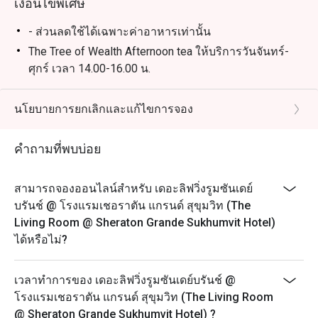
เงื่อนไขพิเศษ
- ส่วนลดใช้ได้เฉพาะค่าอาหารเท่านั้น
The Tree of Wealth Afternoon tea ให้บริการวันจันทร์-
ศุกร์ เวลา 14.00-16.00 น.
- กรุณาจองล่วงหน้าอย่างน้อย 45 นาที ชุดน้ำชายามบ่าย
จะพร้อมเสริฟใน 25 นาที หลังจากที่คุณลูกค้ามาถึง
นโยบายการยกเลิกและแก้ไขการจอง
เนื่องจากอาหารบางรายการไม่สามารถจัดเตรียมล่วง
หน้าได้ เราขอขอบคุณลูกค้าที่เข้าใจ
คำถามที่พบบ่อย
- ในกรณีที่มีการจองเข้ามาแบบกะทันหัน โปรดทราบว่า
ชุดน้ำชายามบ่ายจะใช้เวลาประมาณ 45 นาทีในการเตรี
สามารถจองออนไลน์สำหรับ เดอะลิฟวิ่งรูมซันเดย์
ยม
บรันช์ @ โรงแรมเชอราตัน แกรนด์ สุขุมวิท (The
- เพื่อความสะดวกของคุณลูกค้า กรุณาแจ้งให้เราทราบ
Living Room @ Sheraton Grande Sukhumvit Hotel)
หากคุณมีข้อจำกัดทางอาหาร อาการแพ้อาหาร หรือ
ได้หรือไม่?
คำขอพิเศษ
The Ultimate Jazz Afternoon Tea ให้บริการวันเสาร์
เวลาทำการของ เดอะลิฟวิ่งรูมซันเดย์บรันช์ @
เวลา 14.00-16.00 น.
โรงแรมเชอราตัน แกรนด์ สุขุมวิท (The Living Room
ราคาเริ่มต้น 1,200++ บาท ต่อท่าน
@ Sheraton Grande Sukhumvit Hotel) ?