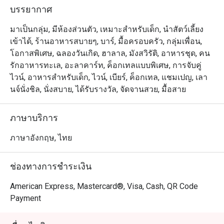
ประดับประดาอยู่บนผนัง เรามีไวน์ชั้นดี และเครื่องดื่มอื่นๆ 
บรรยากาศ
ทั้งวิสกี้ ค๊อกเทล และคอนยัค ไว้บริการคุณ ด้วยบริการชั้น
เลิศจากพนักงานของเรา เดอะ ลิฟวิ่ง รูมจึงเป็นสถานที่ๆ 
มาเป็นกลุ่ม, มีห้องส่วนตัว, เหมาะสำหรับเด็ก, นำสัตว์เลี้ยง
เหมาะสมที่สุดเพื่อการพักผ่อนกับคนรู้ใจ หรือสังสรรค์กับ
เข้าได้, ร้านอาหารสบายๆ, บาร์, มื้อครอบครัว, กลุ่มเพื่อน,
โอกาสพิเศษ, ฉลองวันเกิด, ฮาลาล, มังสวิรัติ, อาหารชุด, คน
รักอาหารทะเล, อะลาคาร์ท, ค็อกเทลแบบพิเศษ, การจับคู่
ไวน์, อาหารสำหรับเด็ก, ไวน์, เบียร์, ค็อกเทล, แชมเปญ, เลา
นจ์นั่งชิล, นั่งสบาย, ได้รับรางวัล, จัดจานสวย, มื้อสาย
ภาษาบริการ
ภาษาอังกฤษ, ไทย
ช่องทางการชำระเงิน
American Express, Mastercard®, Visa, Cash, QR Code
Payment