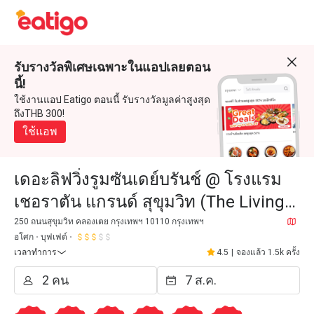
รับรางวัลพิเศษเฉพาะในแอปเลยตอน
นี้!
ใช้งานแอป Eatigo ตอนนี้ รับรางวัลมูลค่าสูงสุด
ถึงTHB 300!
ใช้แอพ
เดอะลิฟวิ่งรูมซันเดย์บรันช์ @ โรงแรม
เชอราตัน แกรนด์ สุขุมวิท (The Living
Room @ Sheraton Grande Sukhumvit
250 ถนนสุขุมวิท คลองเตย กรุงเทพฯ 10110 กรุงเทพฯ
อโศก
บุฟเฟต์
Hotel)
เวลาทำการ
4.5
|
จองแล้ว 1.5k ครั้ง