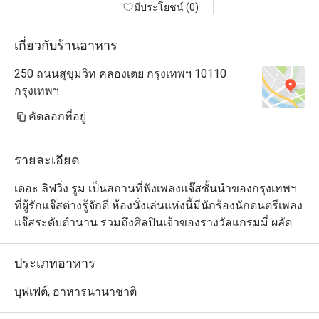
มีประโยชน์ (0)
เกี่ยวกับร้านอาหาร
250 ถนนสุขุมวิท คลองเตย กรุงเทพฯ 10110
กรุงเทพฯ
คัดลอกที่อยู่
รายละเอียด
เดอะ ลิฟวิ่ง รูม เป็นสถานที่ฟังเพลงแจ๊สชั้นนำของกรุงเทพฯ 
ที่ผู้รักแจ๊สต่างรู้จักดี ห้องนั่งเล่นแห่งนี้มีนักร้องนักดนตรีเพลง
แจ๊สระดับตำนาน รวมถึงศิลปินเจ้าของรางวัลแกรมมี่ ผลัด
เปลี่ยนหมุนเวียนกันมาสร้างความสุขในเสียงเพลงให้คุณ
ตลอดเวลา คุณจะรู้สึกผ่อนคลาย และมีความสุขตั้งแต่ก้าว
ประเภทอาหาร
แรกที่เข้ามา ด้วยการตกแต่งที่มีรสนิยม เก้าอี้หนังและโซฟา
นั่งสบาย ระบบแสงไฟอ่อนๆ ให้ความรู้สึกนุ่มนวล แกลเลอรี่
บุฟเฟต์, อาหารนานาชาติ
ภาพขาวและดำของนักดนตรีแจ๊สที่มีชื่อเสียงที่สุดในโลก