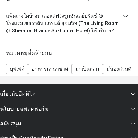
- กรุณาจองล่วงหน้าอย่างน้อย 45 นาที ชุดน้ำชายามบ่าย
จะพร้อมเสริฟใน 25 นาที หลังจากที่คุณลูกค้ามาถึง
แพ็คเกจใดบ้างที่ เดอะลิฟวิ่งรูมซันเดย์บรันช์ @
เนื่องจากอาหารบางรายการไม่สามารถจัดเตรียมล่วง
โรงแรมเชอราตัน แกรนด์ สุขุมวิท (The Living Room
หน้าได้ เราขอขอบคุณลูกค้าที่เข้าใจ
@ Sheraton Grande Sukhumvit Hotel) ให้บริการ?
- ในกรณีที่มีการจองเข้ามาแบบกะทันหัน โปรดทราบว่า
ชุดน้ำชายามบ่ายจะใช้เวลาประมาณ 45 นาทีในการเตรี
ยม
หมวดหมู่ที่คล้ายกัน
- เพื่อความสะดวกของคุณลูกค้า กรุณาแจ้งให้เราทราบ
หากคุณมีข้อจำกัดทางอาหาร อาการแพ้อาหาร หรือ
บุฟเฟต์
อาหารนานาชาติ
มาเป็นกลุ่ม
มีห้องส่วนตัว
คำขอพิเศษ
Sunday Jazzy Brunch 12.00-14.30 น.
Sunday Brunch ขึ้นชื่อว่าเป็นบุฟเฟต์ที่ดีที่สุดในกรุงเทพฯ
เกี่ยวกับอีททิโก
มีทั้งบุฟเฟต์สุดอลังการและดนตรีแจ๊สสด ถือเป็นวิธีที่
สมบูรณ์แบบในการทำให้สุดสัปดาห์พิเศษสำหรับคนทั้ง
นโยบายแพลตฟอร์ม
ครอบครัว
-ผู้ใหญ่ 2,690++ บาท ต่อท่าน รวมชา กาแฟ และน้ำดื่ม
สนับสนุน
-เด็ก (อายุ 3-12 ปี) 1,400++ บาท
Jazz Lounge