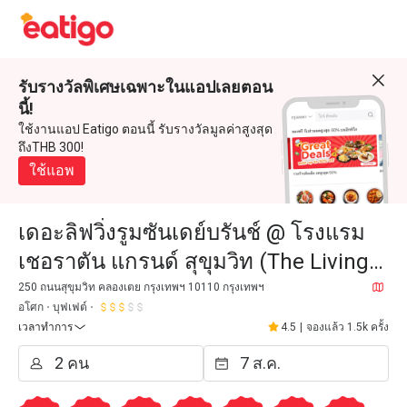
รับรางวัลพิเศษเฉพาะในแอปเลยตอน
นี้!
ใช้งานแอป Eatigo ตอนนี้ รับรางวัลมูลค่าสูงสุด
ถึงTHB 300!
ใช้แอพ
เดอะลิฟวิ่งรูมซันเดย์บรันช์ @ โรงแรม
เชอราตัน แกรนด์ สุขุมวิท (The Living
Room @ Sheraton Grande Sukhumvit
250 ถนนสุขุมวิท คลองเตย กรุงเทพฯ 10110 กรุงเทพฯ
อโศก
บุฟเฟต์
Hotel)
เวลาทำการ
4.5
|
จองแล้ว 1.5k ครั้ง