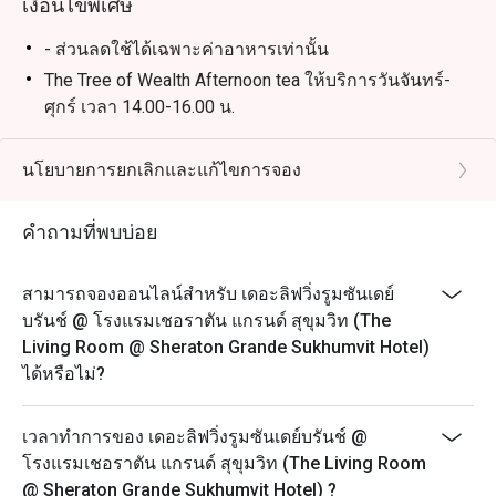
เงื่อนไขพิเศษ
- ส่วนลดใช้ได้เฉพาะค่าอาหารเท่านั้น
The Tree of Wealth Afternoon tea ให้บริการวันจันทร์-
ศุกร์ เวลา 14.00-16.00 น.
- กรุณาจองล่วงหน้าอย่างน้อย 45 นาที ชุดน้ำชายามบ่าย
จะพร้อมเสริฟใน 25 นาที หลังจากที่คุณลูกค้ามาถึง
นโยบายการยกเลิกและแก้ไขการจอง
เนื่องจากอาหารบางรายการไม่สามารถจัดเตรียมล่วง
หน้าได้ เราขอขอบคุณลูกค้าที่เข้าใจ
คำถามที่พบบ่อย
- ในกรณีที่มีการจองเข้ามาแบบกะทันหัน โปรดทราบว่า
ชุดน้ำชายามบ่ายจะใช้เวลาประมาณ 45 นาทีในการเตรี
สามารถจองออนไลน์สำหรับ เดอะลิฟวิ่งรูมซันเดย์
ยม
บรันช์ @ โรงแรมเชอราตัน แกรนด์ สุขุมวิท (The
- เพื่อความสะดวกของคุณลูกค้า กรุณาแจ้งให้เราทราบ
Living Room @ Sheraton Grande Sukhumvit Hotel)
หากคุณมีข้อจำกัดทางอาหาร อาการแพ้อาหาร หรือ
ได้หรือไม่?
คำขอพิเศษ
The Ultimate Jazz Afternoon Tea ให้บริการวันเสาร์
เวลาทำการของ เดอะลิฟวิ่งรูมซันเดย์บรันช์ @
เวลา 14.00-16.00 น.
โรงแรมเชอราตัน แกรนด์ สุขุมวิท (The Living Room
ราคาเริ่มต้น 1,200++ บาท ต่อท่าน
@ Sheraton Grande Sukhumvit Hotel) ?