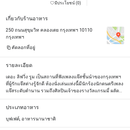
มีประโยชน์ (0)
เกี่ยวกับร้านอาหาร
250 ถนนสุขุมวิท คลองเตย กรุงเทพฯ 10110
กรุงเทพฯ
คัดลอกที่อยู่
รายละเอียด
เดอะ ลิฟวิ่ง รูม เป็นสถานที่ฟังเพลงแจ๊สชั้นนำของกรุงเทพฯ 
ที่ผู้รักแจ๊สต่างรู้จักดี ห้องนั่งเล่นแห่งนี้มีนักร้องนักดนตรีเพลง
แจ๊สระดับตำนาน รวมถึงศิลปินเจ้าของรางวัลแกรมมี่ ผลัด
เปลี่ยนหมุนเวียนกันมาสร้างความสุขในเสียงเพลงให้คุณ
ตลอดเวลา คุณจะรู้สึกผ่อนคลาย และมีความสุขตั้งแต่ก้าว
ประเภทอาหาร
แรกที่เข้ามา ด้วยการตกแต่งที่มีรสนิยม เก้าอี้หนังและโซฟา
นั่งสบาย ระบบแสงไฟอ่อนๆ ให้ความรู้สึกนุ่มนวล แกลเลอรี่
บุฟเฟต์, อาหารนานาชาติ
ภาพขาวและดำของนักดนตรีแจ๊สที่มีชื่อเสียงที่สุดในโลก