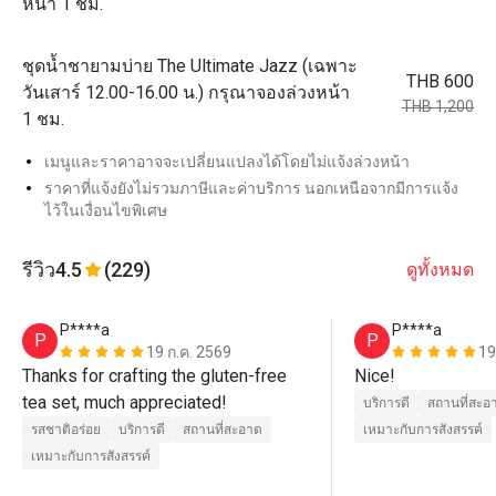
หน้า 1 ชม.
ชุดน้ำชายามบ่าย The Ultimate Jazz (เฉพาะ
THB 600
วันเสาร์ 12.00-16.00 น.) กรุณาจองล่วงหน้า
THB 1,200
1 ชม.
เมนูและราคาอาจจะเปลี่ยนแปลงได้โดยไม่แจ้งล่วงหน้า
ราคาที่แจ้งยังไม่รวมภาษีและค่าบริการ นอกเหนือจากมีการแจ้ง
ไว้ในเงื่อนไขพิเศษ
รีวิว
4.5
(229)
ดูทั้งหมด
P****a
P****a
P
P
19 ก.ค. 2569
19
Thanks for crafting the gluten-free 
Nice!
tea set, much appreciated!
บริการดี
สถานที่สะอ
รสชาติอร่อย
บริการดี
สถานที่สะอาด
เหมาะกับการสังสรรค์
เหมาะกับการสังสรรค์