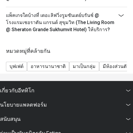
- กรุณาจองล่วงหน้าอย่างน้อย 45 นาที ชุดน้ำชายามบ่าย
จะพร้อมเสริฟใน 25 นาที หลังจากที่คุณลูกค้ามาถึง
แพ็คเกจใดบ้างที่ เดอะลิฟวิ่งรูมซันเดย์บรันช์ @
เนื่องจากอาหารบางรายการไม่สามารถจัดเตรียมล่วง
โรงแรมเชอราตัน แกรนด์ สุขุมวิท (The Living Room
หน้าได้ เราขอขอบคุณลูกค้าที่เข้าใจ
@ Sheraton Grande Sukhumvit Hotel) ให้บริการ?
- ในกรณีที่มีการจองเข้ามาแบบกะทันหัน โปรดทราบว่า
ชุดน้ำชายามบ่ายจะใช้เวลาประมาณ 45 นาทีในการเตรี
ยม
หมวดหมู่ที่คล้ายกัน
- เพื่อความสะดวกของคุณลูกค้า กรุณาแจ้งให้เราทราบ
หากคุณมีข้อจำกัดทางอาหาร อาการแพ้อาหาร หรือ
บุฟเฟต์
อาหารนานาชาติ
มาเป็นกลุ่ม
มีห้องส่วนตัว
คำขอพิเศษ
Sunday Jazzy Brunch 12.00-14.30 น.
Sunday Brunch ขึ้นชื่อว่าเป็นบุฟเฟต์ที่ดีที่สุดในกรุงเทพฯ
เกี่ยวกับอีททิโก
มีทั้งบุฟเฟต์สุดอลังการและดนตรีแจ๊สสด ถือเป็นวิธีที่
สมบูรณ์แบบในการทำให้สุดสัปดาห์พิเศษสำหรับคนทั้ง
นโยบายแพลตฟอร์ม
ครอบครัว
-ผู้ใหญ่ 2,690++ บาท ต่อท่าน รวมชา กาแฟ และน้ำดื่ม
สนับสนุน
-เด็ก (อายุ 3-12 ปี) 1,400++ บาท
Jazz Lounge