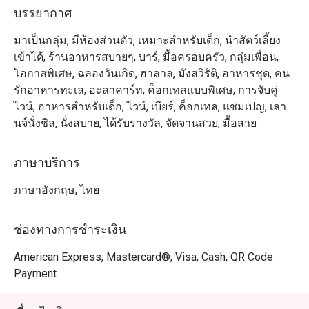
ประดับประดาอยู่บนผนัง เรามีไวน์ชั้นดี และเครื่องดื่มอื่นๆ 
บรรยากาศ
ทั้งวิสกี้ ค๊อกเทล และคอนยัค ไว้บริการคุณ ด้วยบริการชั้น
เลิศจากพนักงานของเรา เดอะ ลิฟวิ่ง รูมจึงเป็นสถานที่ๆ 
มาเป็นกลุ่ม, มีห้องส่วนตัว, เหมาะสำหรับเด็ก, นำสัตว์เลี้ยง
เหมาะสมที่สุดเพื่อการพักผ่อนกับคนรู้ใจ หรือสังสรรค์กับ
เข้าได้, ร้านอาหารสบายๆ, บาร์, มื้อครอบครัว, กลุ่มเพื่อน,
โอกาสพิเศษ, ฉลองวันเกิด, ฮาลาล, มังสวิรัติ, อาหารชุด, คน
รักอาหารทะเล, อะลาคาร์ท, ค็อกเทลแบบพิเศษ, การจับคู่
ไวน์, อาหารสำหรับเด็ก, ไวน์, เบียร์, ค็อกเทล, แชมเปญ, เลา
นจ์นั่งชิล, นั่งสบาย, ได้รับรางวัล, จัดจานสวย, มื้อสาย
ภาษาบริการ
ภาษาอังกฤษ, ไทย
ช่องทางการชำระเงิน
American Express, Mastercard®, Visa, Cash, QR Code
Payment