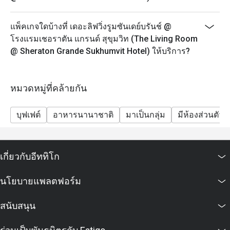
- กรุณาจองล่วงหน้าอย่างน้อย 45 นาที ชุดน้ำชายามบ่าย
จะพร้อมเสริฟใน 25 นาที หลังจากที่คุณลูกค้ามาถึง
แพ็คเกจใดบ้างที่ เดอะลิฟวิ่งรูมซันเดย์บรันช์ @
เนื่องจากอาหารบางรายการไม่สามารถจัดเตรียมล่วง
โรงแรมเชอราตัน แกรนด์ สุขุมวิท (The Living Room
หน้าได้ เราขอขอบคุณลูกค้าที่เข้าใจ
@ Sheraton Grande Sukhumvit Hotel) ให้บริการ?
- ในกรณีที่มีการจองเข้ามาแบบกะทันหัน โปรดทราบว่า
ชุดน้ำชายามบ่ายจะใช้เวลาประมาณ 45 นาทีในการเตรี
ยม
หมวดหมู่ที่คล้ายกัน
- เพื่อความสะดวกของคุณลูกค้า กรุณาแจ้งให้เราทราบ
หากคุณมีข้อจำกัดทางอาหาร อาการแพ้อาหาร หรือ
บุฟเฟต์
อาหารนานาชาติ
มาเป็นกลุ่ม
มีห้องส่วนตัว
คำขอพิเศษ
Sunday Jazzy Brunch 12.00-14.30 น.
Sunday Brunch ขึ้นชื่อว่าเป็นบุฟเฟต์ที่ดีที่สุดในกรุงเทพฯ
เกี่ยวกับอีททิโก
มีทั้งบุฟเฟต์สุดอลังการและดนตรีแจ๊สสด ถือเป็นวิธีที่
สมบูรณ์แบบในการทำให้สุดสัปดาห์พิเศษสำหรับคนทั้ง
นโยบายแพลตฟอร์ม
ครอบครัว
-ผู้ใหญ่ 2,690++ บาท ต่อท่าน รวมชา กาแฟ และน้ำดื่ม
สนับสนุน
-เด็ก (อายุ 3-12 ปี) 1,400++ บาท
Jazz Lounge