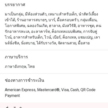
ประดับประดาอยู่บนผนัง เรามีไวน์ชั้นดี และเครื่องดื่มอื่นๆ 
บรรยากาศ
ทั้งวิสกี้ ค๊อกเทล และคอนยัค ไว้บริการคุณ ด้วยบริการชั้น
เลิศจากพนักงานของเรา เดอะ ลิฟวิ่ง รูมจึงเป็นสถานที่ๆ 
มาเป็นกลุ่ม, มีห้องส่วนตัว, เหมาะสำหรับเด็ก, นำสัตว์เลี้ยง
เหมาะสมที่สุดเพื่อการพักผ่อนกับคนรู้ใจ หรือสังสรรค์กับ
เข้าได้, ร้านอาหารสบายๆ, บาร์, มื้อครอบครัว, กลุ่มเพื่อน,
โอกาสพิเศษ, ฉลองวันเกิด, ฮาลาล, มังสวิรัติ, อาหารชุด, คน
รักอาหารทะเล, อะลาคาร์ท, ค็อกเทลแบบพิเศษ, การจับคู่
ไวน์, อาหารสำหรับเด็ก, ไวน์, เบียร์, ค็อกเทล, แชมเปญ, เลา
นจ์นั่งชิล, นั่งสบาย, ได้รับรางวัล, จัดจานสวย, มื้อสาย
ภาษาบริการ
ภาษาอังกฤษ, ไทย
ช่องทางการชำระเงิน
American Express, Mastercard®, Visa, Cash, QR Code
Payment