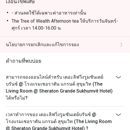
เงื่อนไขพิเศษ
- ส่วนลดใช้ได้เฉพาะค่าอาหารเท่านั้น
The Tree of Wealth Afternoon tea ให้บริการวันจันทร์-
ศุกร์ เวลา 14.00-16.00 น.
- กรุณาจองล่วงหน้าอย่างน้อย 45 นาที ชุดน้ำชายามบ่าย
จะพร้อมเสริฟใน 25 นาที หลังจากที่คุณลูกค้ามาถึง
นโยบายการยกเลิกและแก้ไขการจอง
เนื่องจากอาหารบางรายการไม่สามารถจัดเตรียมล่วง
หน้าได้ เราขอขอบคุณลูกค้าที่เข้าใจ
คำถามที่พบบ่อย
- ในกรณีที่มีการจองเข้ามาแบบกะทันหัน โปรดทราบว่า
ชุดน้ำชายามบ่ายจะใช้เวลาประมาณ 45 นาทีในการเตรี
สามารถจองออนไลน์สำหรับ เดอะลิฟวิ่งรูมซันเดย์
ยม
บรันช์ @ โรงแรมเชอราตัน แกรนด์ สุขุมวิท (The
- เพื่อความสะดวกของคุณลูกค้า กรุณาแจ้งให้เราทราบ
Living Room @ Sheraton Grande Sukhumvit Hotel)
หากคุณมีข้อจำกัดทางอาหาร อาการแพ้อาหาร หรือ
ได้หรือไม่?
คำขอพิเศษ
The Ultimate Jazz Afternoon Tea ให้บริการวันเสาร์
เวลาทำการของ เดอะลิฟวิ่งรูมซันเดย์บรันช์ @
เวลา 14.00-16.00 น.
โรงแรมเชอราตัน แกรนด์ สุขุมวิท (The Living Room
ราคาเริ่มต้น 1,200++ บาท ต่อท่าน
@ Sheraton Grande Sukhumvit Hotel) ?