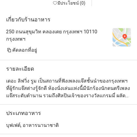
มีประโยชน์ (0)
เกี่ยวกับร้านอาหาร
250 ถนนสุขุมวิท คลองเตย กรุงเทพฯ 10110
กรุงเทพฯ
คัดลอกที่อยู่
รายละเอียด
เดอะ ลิฟวิ่ง รูม เป็นสถานที่ฟังเพลงแจ๊สชั้นนำของกรุงเทพฯ 
ที่ผู้รักแจ๊สต่างรู้จักดี ห้องนั่งเล่นแห่งนี้มีนักร้องนักดนตรีเพลง
แจ๊สระดับตำนาน รวมถึงศิลปินเจ้าของรางวัลแกรมมี่ ผลัด
เปลี่ยนหมุนเวียนกันมาสร้างความสุขในเสียงเพลงให้คุณ
ตลอดเวลา คุณจะรู้สึกผ่อนคลาย และมีความสุขตั้งแต่ก้าว
ประเภทอาหาร
แรกที่เข้ามา ด้วยการตกแต่งที่มีรสนิยม เก้าอี้หนังและโซฟา
นั่งสบาย ระบบแสงไฟอ่อนๆ ให้ความรู้สึกนุ่มนวล แกลเลอรี่
บุฟเฟต์, อาหารนานาชาติ
ภาพขาวและดำของนักดนตรีแจ๊สที่มีชื่อเสียงที่สุดในโลก