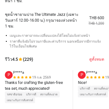
หน้า 1 ชม.
ชุดน้ำชายามบ่าย The Ultimate Jazz (เฉพาะ
THB 600
วันเสาร์ 12.00-16.00 น.) กรุณาจองล่วงหน้า
THB 1,200
1 ชม.
เมนูและราคาอาจจะเปลี่ยนแปลงได้โดยไม่แจ้งล่วงหน้า
ราคาที่แจ้งยังไม่รวมภาษีและค่าบริการ นอกเหนือจากมีการแจ้ง
ไว้ในเงื่อนไขพิเศษ
รีวิว
4.5
(229)
ดูทั้งหมด
P****a
P****a
P
P
19 ก.ค. 2569
19
Thanks for crafting the gluten-free 
Nice!
tea set, much appreciated!
บริการดี
สถานที่สะอ
รสชาติอร่อย
บริการดี
สถานที่สะอาด
เหมาะกับการสังสรรค์
เหมาะกับการสังสรรค์