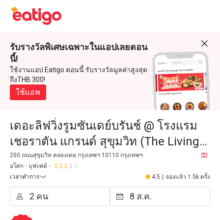
รับรางวัลพิเศษเฉพาะในแอปเลยตอน
นี้!
ใช้งานแอป Eatigo ตอนนี้ รับรางวัลมูลค่าสูงสุด
ถึงTHB 300!
ใช้แอพ
เดอะลิฟวิ่งรูมซันเดย์บรันช์ @ โรงแรม
เชอราตัน แกรนด์ สุขุมวิท (The Living
Room @ Sheraton Grande Sukhumvit
250 ถนนสุขุมวิท คลองเตย กรุงเทพฯ 10110 กรุงเทพฯ
อโศก
บุฟเฟต์
Hotel)
เวลาทำการ
4.5
|
จองแล้ว 1.5k ครั้ง