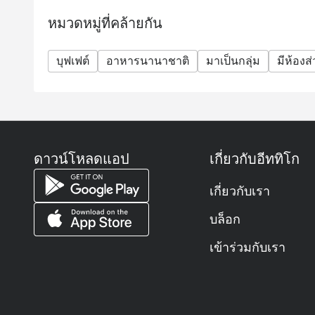
เป็นวิธีที่สมบูรณ์แบบในการทำให้สุดสัปดาห์พิเศษสำ
หมวดหมู่ที่คล้ายกัน
-ผู้ใหญ่ 2,690++ บาท ต่อท่าน รวมชา กาแฟ และน้ำดื
-เด็ก (อายุ 3-12 ปี) 1,400++ บาท
บุฟเฟต์
อาหารนานาชาติ
มาเป็นกลุ่ม
มีห้องส
Jazz Lounge
ปิดรับออร์เดอร์เครื่องดื่มเวลา 22:45 น.
การสั่งอาหารปิดเวลา 22:00 น.
ราคาทั้งหมดเป็นเงินบาทและค่าบริการจะคิดตามราค
สุดท้าย (รวมค่าบริการ) ตามระเบียบข้อบังคับในท้องถิ
ดาวน์โหลดแอป
เกี่ยวกับอีททิโก
***ตามกฎหมายไทย ผู้ที่อายุต่ำกว่า 20 ปี ไม่สามาร
เกี่ยวกับเรา
บล็อก
เข้าร่วมกับเรา