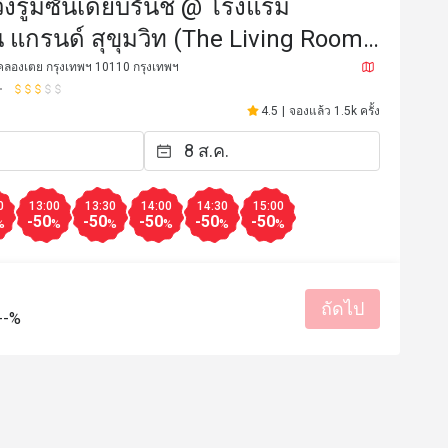
ูมซันเดย์บรันช์ @ โรงแรม
 แกรนด์ สุขุมวิท (The Living Room
ton Grande Sukhumvit Hotel)
 คลองเตย กรุงเทพฯ 10110 กรุงเทพฯ
4.5
|
จองแล้ว 1.5k ครั้ง
0
13:00
13:30
14:00
14:30
15:00
-50
-50
-50
-50
-50
%
%
%
%
%
%
P****a
P
15 ก.ค. 2569
1 พ.ค. 25
ถัดไป
--%
emium and best. quality taste 
The free flow sparkling 
orry they not open for Jazzy 
surprise <3
g with Eatigo now.. Wish the 
บริการดี
สถานที่สะอาด
เหม
l reinstate the privilege with 
Eatigo again soon. 
บริการดี