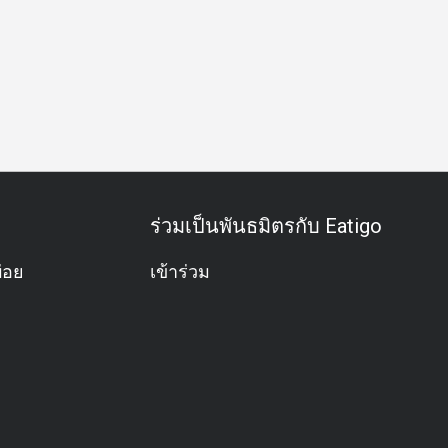
ายๆ
บาร์
มื้อครอบครัว
กลุ่มเพื่อน
โอกาสพิเศษ
ฉลอง
ร่วมเป็นพันธมิตรกับ Eatigo
่อย
เข้าร่วม