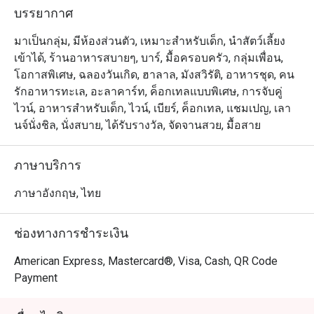
ประดับประดาอยู่บนผนัง เรามีไวน์ชั้นดี และเครื่องดื่มอื่นๆ 
บรรยากาศ
ทั้งวิสกี้ ค๊อกเทล และคอนยัค ไว้บริการคุณ ด้วยบริการชั้น
เลิศจากพนักงานของเรา เดอะ ลิฟวิ่ง รูมจึงเป็นสถานที่ๆ 
มาเป็นกลุ่ม, มีห้องส่วนตัว, เหมาะสำหรับเด็ก, นำสัตว์เลี้ยง
เหมาะสมที่สุดเพื่อการพักผ่อนกับคนรู้ใจ หรือสังสรรค์กับ
เข้าได้, ร้านอาหารสบายๆ, บาร์, มื้อครอบครัว, กลุ่มเพื่อน,
โอกาสพิเศษ, ฉลองวันเกิด, ฮาลาล, มังสวิรัติ, อาหารชุด, คน
รักอาหารทะเล, อะลาคาร์ท, ค็อกเทลแบบพิเศษ, การจับคู่
ไวน์, อาหารสำหรับเด็ก, ไวน์, เบียร์, ค็อกเทล, แชมเปญ, เลา
นจ์นั่งชิล, นั่งสบาย, ได้รับรางวัล, จัดจานสวย, มื้อสาย
ภาษาบริการ
ภาษาอังกฤษ, ไทย
ช่องทางการชำระเงิน
American Express, Mastercard®, Visa, Cash, QR Code
Payment