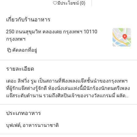
มีประโยชน์ (0)
เกี่ยวกับร้านอาหาร
250 ถนนสุขุมวิท คลองเตย กรุงเทพฯ 10110
กรุงเทพฯ
คัดลอกที่อยู่
รายละเอียด
เดอะ ลิฟวิ่ง รูม เป็นสถานที่ฟังเพลงแจ๊สชั้นนำของกรุงเทพฯ 
ที่ผู้รักแจ๊สต่างรู้จักดี ห้องนั่งเล่นแห่งนี้มีนักร้องนักดนตรีเพลง
แจ๊สระดับตำนาน รวมถึงศิลปินเจ้าของรางวัลแกรมมี่ ผลัด
เปลี่ยนหมุนเวียนกันมาสร้างความสุขในเสียงเพลงให้คุณ
ตลอดเวลา คุณจะรู้สึกผ่อนคลาย และมีความสุขตั้งแต่ก้าว
ประเภทอาหาร
แรกที่เข้ามา ด้วยการตกแต่งที่มีรสนิยม เก้าอี้หนังและโซฟา
นั่งสบาย ระบบแสงไฟอ่อนๆ ให้ความรู้สึกนุ่มนวล แกลเลอรี่
บุฟเฟต์, อาหารนานาชาติ
ภาพขาวและดำของนักดนตรีแจ๊สที่มีชื่อเสียงที่สุดในโลก