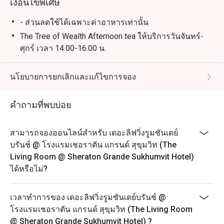
เงื่อนไขพิเศษ
- ส่วนลดใช้ได้เฉพาะค่าอาหารเท่านั้น
The Tree of Wealth Afternoon tea ให้บริการวันจันทร์-
ศุกร์ เวลา 14.00-16.00 น.
- กรุณาจองล่วงหน้าอย่างน้อย 45 นาที ชุดน้ำชายามบ่าย
จะพร้อมเสริฟใน 25 นาที หลังจากที่คุณลูกค้ามาถึง
นโยบายการยกเลิกและแก้ไขการจอง
เนื่องจากอาหารบางรายการไม่สามารถจัดเตรียมล่วง
หน้าได้ เราขอขอบคุณลูกค้าที่เข้าใจ
คำถามที่พบบ่อย
- ในกรณีที่มีการจองเข้ามาแบบกะทันหัน โปรดทราบว่า
ชุดน้ำชายามบ่ายจะใช้เวลาประมาณ 45 นาทีในการเตรี
สามารถจองออนไลน์สำหรับ เดอะลิฟวิ่งรูมซันเดย์
ยม
บรันช์ @ โรงแรมเชอราตัน แกรนด์ สุขุมวิท (The
- เพื่อความสะดวกของคุณลูกค้า กรุณาแจ้งให้เราทราบ
Living Room @ Sheraton Grande Sukhumvit Hotel)
หากคุณมีข้อจำกัดทางอาหาร อาการแพ้อาหาร หรือ
ได้หรือไม่?
คำขอพิเศษ
The Ultimate Jazz Afternoon Tea ให้บริการวันเสาร์
เวลาทำการของ เดอะลิฟวิ่งรูมซันเดย์บรันช์ @
เวลา 14.00-16.00 น.
โรงแรมเชอราตัน แกรนด์ สุขุมวิท (The Living Room
ราคาเริ่มต้น 1,200++ บาท ต่อท่าน
@ Sheraton Grande Sukhumvit Hotel) ?