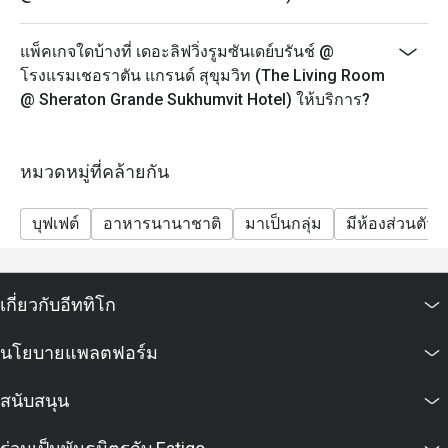
- กรุณาจองล่วงหน้าอย่างน้อย 45 นาที ชุดน้ำชายามบ่าย
จะพร้อมเสริฟใน 25 นาที หลังจากที่คุณลูกค้ามาถึง
แพ็คเกจใดบ้างที่ เดอะลิฟวิ่งรูมซันเดย์บรันช์ @
เนื่องจากอาหารบางรายการไม่สามารถจัดเตรียมล่วง
โรงแรมเชอราตัน แกรนด์ สุขุมวิท (The Living Room
หน้าได้ เราขอขอบคุณลูกค้าที่เข้าใจ
@ Sheraton Grande Sukhumvit Hotel) ให้บริการ?
- ในกรณีที่มีการจองเข้ามาแบบกะทันหัน โปรดทราบว่า
ชุดน้ำชายามบ่ายจะใช้เวลาประมาณ 45 นาทีในการเตรี
ยม
หมวดหมู่ที่คล้ายกัน
- เพื่อความสะดวกของคุณลูกค้า กรุณาแจ้งให้เราทราบ
หากคุณมีข้อจำกัดทางอาหาร อาการแพ้อาหาร หรือ
บุฟเฟต์
อาหารนานาชาติ
มาเป็นกลุ่ม
มีห้องส่วนตัว
คำขอพิเศษ
Sunday Jazzy Brunch 12.00-14.30 น.
Sunday Brunch ขึ้นชื่อว่าเป็นบุฟเฟต์ที่ดีที่สุดในกรุงเทพฯ
เกี่ยวกับอีททิโก
มีทั้งบุฟเฟต์สุดอลังการและดนตรีแจ๊สสด ถือเป็นวิธีที่
สมบูรณ์แบบในการทำให้สุดสัปดาห์พิเศษสำหรับคนทั้ง
นโยบายแพลตฟอร์ม
ครอบครัว
-ผู้ใหญ่ 2,690++ บาท ต่อท่าน รวมชา กาแฟ และน้ำดื่ม
สนับสนุน
-เด็ก (อายุ 3-12 ปี) 1,400++ บาท
Jazz Lounge