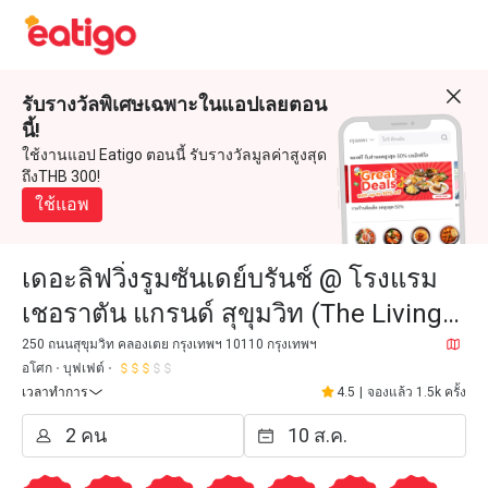
รับรางวัลพิเศษเฉพาะในแอปเลยตอน
นี้!
ใช้งานแอป Eatigo ตอนนี้ รับรางวัลมูลค่าสูงสุด
ถึงTHB 300!
ใช้แอพ
เดอะลิฟวิ่งรูมซันเดย์บรันช์ @ โรงแรม
เชอราตัน แกรนด์ สุขุมวิท (The Living
Room @ Sheraton Grande Sukhumvit
250 ถนนสุขุมวิท คลองเตย กรุงเทพฯ 10110 กรุงเทพฯ
อโศก
บุฟเฟต์
Hotel)
เวลาทำการ
4.5
|
จองแล้ว 1.5k ครั้ง