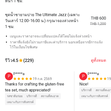
หน้า 1 ชม.
ชุดน้ำชายามบ่าย The Ultimate Jazz (เฉพาะ
THB 600
วันเสาร์ 12.00-16.00 น.) กรุณาจองล่วงหน้า
THB 1,200
1 ชม.
เมนูและราคาอาจจะเปลี่ยนแปลงได้โดยไม่แจ้งล่วงหน้า
ราคาที่แจ้งยังไม่รวมภาษีและค่าบริการ นอกเหนือจากมีการแจ้ง
ไว้ในเงื่อนไขพิเศษ
รีวิว
4.5
(229)
ดูทั้งหมด
P****a
P****a
P
P
19 ก.ค. 2569
19
Thanks for crafting the gluten-free 
Nice!
tea set, much appreciated!
บริการดี
สถานที่สะอ
รสชาติอร่อย
บริการดี
สถานที่สะอาด
เหมาะกับการสังสรรค์
เหมาะกับการสังสรรค์