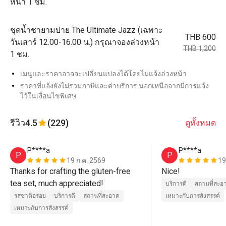
หน้า 1 ชม.
ชุดน้ำชายามบ่าย The Ultimate Jazz (เฉพาะ
THB 600
วันเสาร์ 12.00-16.00 น.) กรุณาจองล่วงหน้า
THB 1,200
1 ชม.
เมนูและราคาอาจจะเปลี่ยนแปลงได้โดยไม่แจ้งล่วงหน้า
ราคาที่แจ้งยังไม่รวมภาษีและค่าบริการ นอกเหนือจากมีการแจ้ง
ไว้ในเงื่อนไขพิเศษ
รีวิว
4.5
(229)
ดูทั้งหมด
P****a
P****a
P
P
19 ก.ค. 2569
19
Thanks for crafting the gluten-free 
Nice!
tea set, much appreciated!
บริการดี
สถานที่สะอ
รสชาติอร่อย
บริการดี
สถานที่สะอาด
เหมาะกับการสังสรรค์
เหมาะกับการสังสรรค์