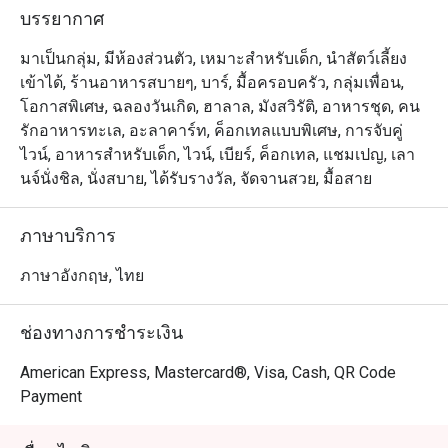
ประดับประดาอยู่บนผนัง เรามีไวน์ชั้นดี และเครื่องดื่มอื่นๆ 
บรรยากาศ
ทั้งวิสกี้ ค๊อกเทล และคอนยัค ไว้บริการคุณ ด้วยบริการชั้น
เลิศจากพนักงานของเรา เดอะ ลิฟวิ่ง รูมจึงเป็นสถานที่ๆ 
มาเป็นกลุ่ม, มีห้องส่วนตัว, เหมาะสำหรับเด็ก, นำสัตว์เลี้ยง
เหมาะสมที่สุดเพื่อการพักผ่อนกับคนรู้ใจ หรือสังสรรค์กับ
เข้าได้, ร้านอาหารสบายๆ, บาร์, มื้อครอบครัว, กลุ่มเพื่อน,
โอกาสพิเศษ, ฉลองวันเกิด, ฮาลาล, มังสวิรัติ, อาหารชุด, คน
รักอาหารทะเล, อะลาคาร์ท, ค็อกเทลแบบพิเศษ, การจับคู่
ไวน์, อาหารสำหรับเด็ก, ไวน์, เบียร์, ค็อกเทล, แชมเปญ, เลา
นจ์นั่งชิล, นั่งสบาย, ได้รับรางวัล, จัดจานสวย, มื้อสาย
ภาษาบริการ
ภาษาอังกฤษ, ไทย
ช่องทางการชำระเงิน
American Express, Mastercard®, Visa, Cash, QR Code
Payment