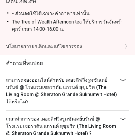
เงื่อนไขพิเศษ
- ส่วนลดใช้ได้เฉพาะค่าอาหารเท่านั้น
The Tree of Wealth Afternoon tea ให้บริการวันจันทร์-
ศุกร์ เวลา 14.00-16.00 น.
- กรุณาจองล่วงหน้าอย่างน้อย 45 นาที ชุดน้ำชายามบ่าย
จะพร้อมเสริฟใน 25 นาที หลังจากที่คุณลูกค้ามาถึง
นโยบายการยกเลิกและแก้ไขการจอง
เนื่องจากอาหารบางรายการไม่สามารถจัดเตรียมล่วง
หน้าได้ เราขอขอบคุณลูกค้าที่เข้าใจ
คำถามที่พบบ่อย
- ในกรณีที่มีการจองเข้ามาแบบกะทันหัน โปรดทราบว่า
ชุดน้ำชายามบ่ายจะใช้เวลาประมาณ 45 นาทีในการเตรี
สามารถจองออนไลน์สำหรับ เดอะลิฟวิ่งรูมซันเดย์
ยม
บรันช์ @ โรงแรมเชอราตัน แกรนด์ สุขุมวิท (The
- เพื่อความสะดวกของคุณลูกค้า กรุณาแจ้งให้เราทราบ
Living Room @ Sheraton Grande Sukhumvit Hotel)
หากคุณมีข้อจำกัดทางอาหาร อาการแพ้อาหาร หรือ
ได้หรือไม่?
คำขอพิเศษ
The Ultimate Jazz Afternoon Tea ให้บริการวันเสาร์
เวลาทำการของ เดอะลิฟวิ่งรูมซันเดย์บรันช์ @
เวลา 14.00-16.00 น.
โรงแรมเชอราตัน แกรนด์ สุขุมวิท (The Living Room
ราคาเริ่มต้น 1,200++ บาท ต่อท่าน
@ Sheraton Grande Sukhumvit Hotel) ?