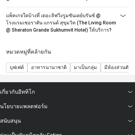
- กรุณาจองล่วงหน้าอย่างน้อย 45 นาที ชุดน้ำชายามบ่าย
จะพร้อมเสริฟใน 25 นาที หลังจากที่คุณลูกค้ามาถึง
แพ็คเกจใดบ้างที่ เดอะลิฟวิ่งรูมซันเดย์บรันช์ @
เนื่องจากอาหารบางรายการไม่สามารถจัดเตรียมล่วง
โรงแรมเชอราตัน แกรนด์ สุขุมวิท (The Living Room
หน้าได้ เราขอขอบคุณลูกค้าที่เข้าใจ
@ Sheraton Grande Sukhumvit Hotel) ให้บริการ?
- ในกรณีที่มีการจองเข้ามาแบบกะทันหัน โปรดทราบว่า
ชุดน้ำชายามบ่ายจะใช้เวลาประมาณ 45 นาทีในการเตรี
ยม
หมวดหมู่ที่คล้ายกัน
- เพื่อความสะดวกของคุณลูกค้า กรุณาแจ้งให้เราทราบ
หากคุณมีข้อจำกัดทางอาหาร อาการแพ้อาหาร หรือ
บุฟเฟต์
อาหารนานาชาติ
มาเป็นกลุ่ม
มีห้องส่วนตัว
คำขอพิเศษ
Sunday Jazzy Brunch 12.00-14.30 น.
Sunday Brunch ขึ้นชื่อว่าเป็นบุฟเฟต์ที่ดีที่สุดในกรุงเทพฯ
เกี่ยวกับอีททิโก
มีทั้งบุฟเฟต์สุดอลังการและดนตรีแจ๊สสด ถือเป็นวิธีที่
สมบูรณ์แบบในการทำให้สุดสัปดาห์พิเศษสำหรับคนทั้ง
นโยบายแพลตฟอร์ม
ครอบครัว
-ผู้ใหญ่ 2,690++ บาท ต่อท่าน รวมชา กาแฟ และน้ำดื่ม
สนับสนุน
-เด็ก (อายุ 3-12 ปี) 1,400++ บาท
Jazz Lounge