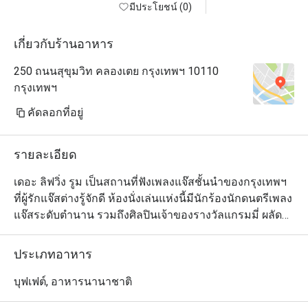
มีประโยชน์ (0)
เกี่ยวกับร้านอาหาร
250 ถนนสุขุมวิท คลองเตย กรุงเทพฯ 10110
กรุงเทพฯ
คัดลอกที่อยู่
รายละเอียด
เดอะ ลิฟวิ่ง รูม เป็นสถานที่ฟังเพลงแจ๊สชั้นนำของกรุงเทพฯ 
ที่ผู้รักแจ๊สต่างรู้จักดี ห้องนั่งเล่นแห่งนี้มีนักร้องนักดนตรีเพลง
แจ๊สระดับตำนาน รวมถึงศิลปินเจ้าของรางวัลแกรมมี่ ผลัด
เปลี่ยนหมุนเวียนกันมาสร้างความสุขในเสียงเพลงให้คุณ
ตลอดเวลา คุณจะรู้สึกผ่อนคลาย และมีความสุขตั้งแต่ก้าว
ประเภทอาหาร
แรกที่เข้ามา ด้วยการตกแต่งที่มีรสนิยม เก้าอี้หนังและโซฟา
นั่งสบาย ระบบแสงไฟอ่อนๆ ให้ความรู้สึกนุ่มนวล แกลเลอรี่
บุฟเฟต์, อาหารนานาชาติ
ภาพขาวและดำของนักดนตรีแจ๊สที่มีชื่อเสียงที่สุดในโลก