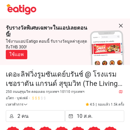
รับรางวัลพิเศษเฉพาะในแอปเลยตอน
นี้!
ใช้งานแอป Eatigo ตอนนี้ รับรางวัลมูลค่าสูงสุด
ถึงTHB 300!
ใช้แอพ
เดอะลิฟวิ่งรูมซันเดย์บรันช์ @ โรงแรม
เชอราตัน แกรนด์ สุขุมวิท (The Living
Room @ Sheraton Grande Sukhumvit
250 ถนนสุขุมวิท คลองเตย กรุงเทพฯ 10110 กรุงเทพฯ
อโศก
บุฟเฟต์
Hotel)
เวลาทำการ
4.5
|
จองแล้ว 1.5k ครั้ง