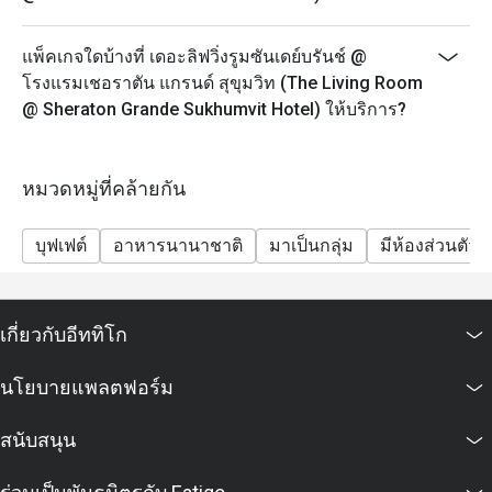
- กรุณาจองล่วงหน้าอย่างน้อย 45 นาที ชุดน้ำชายามบ่าย
จะพร้อมเสริฟใน 25 นาที หลังจากที่คุณลูกค้ามาถึง
แพ็คเกจใดบ้างที่ เดอะลิฟวิ่งรูมซันเดย์บรันช์ @
เนื่องจากอาหารบางรายการไม่สามารถจัดเตรียมล่วง
โรงแรมเชอราตัน แกรนด์ สุขุมวิท (The Living Room
หน้าได้ เราขอขอบคุณลูกค้าที่เข้าใจ
@ Sheraton Grande Sukhumvit Hotel) ให้บริการ?
- ในกรณีที่มีการจองเข้ามาแบบกะทันหัน โปรดทราบว่า
ชุดน้ำชายามบ่ายจะใช้เวลาประมาณ 45 นาทีในการเตรี
ยม
หมวดหมู่ที่คล้ายกัน
- เพื่อความสะดวกของคุณลูกค้า กรุณาแจ้งให้เราทราบ
หากคุณมีข้อจำกัดทางอาหาร อาการแพ้อาหาร หรือ
บุฟเฟต์
อาหารนานาชาติ
มาเป็นกลุ่ม
มีห้องส่วนตัว
คำขอพิเศษ
Sunday Jazzy Brunch 12.00-14.30 น.
Sunday Brunch ขึ้นชื่อว่าเป็นบุฟเฟต์ที่ดีที่สุดในกรุงเทพฯ
เกี่ยวกับอีททิโก
มีทั้งบุฟเฟต์สุดอลังการและดนตรีแจ๊สสด ถือเป็นวิธีที่
สมบูรณ์แบบในการทำให้สุดสัปดาห์พิเศษสำหรับคนทั้ง
นโยบายแพลตฟอร์ม
ครอบครัว
-ผู้ใหญ่ 2,690++ บาท ต่อท่าน รวมชา กาแฟ และน้ำดื่ม
สนับสนุน
-เด็ก (อายุ 3-12 ปี) 1,400++ บาท
Jazz Lounge