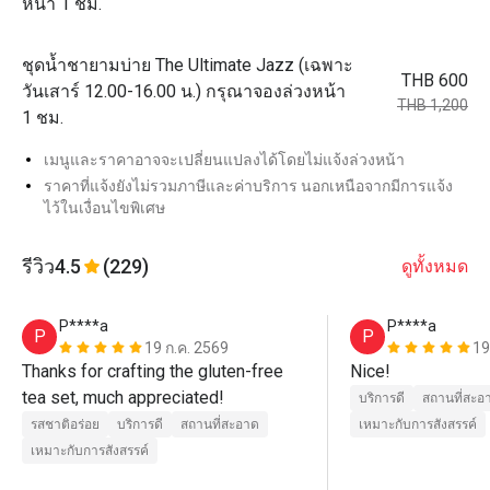
หน้า 1 ชม.
ชุดน้ำชายามบ่าย The Ultimate Jazz (เฉพาะ
THB 600
วันเสาร์ 12.00-16.00 น.) กรุณาจองล่วงหน้า
THB 1,200
1 ชม.
เมนูและราคาอาจจะเปลี่ยนแปลงได้โดยไม่แจ้งล่วงหน้า
ราคาที่แจ้งยังไม่รวมภาษีและค่าบริการ นอกเหนือจากมีการแจ้ง
ไว้ในเงื่อนไขพิเศษ
รีวิว
4.5
(229)
ดูทั้งหมด
P****a
P****a
P
P
19 ก.ค. 2569
19
Thanks for crafting the gluten-free 
Nice!
tea set, much appreciated!
บริการดี
สถานที่สะอ
รสชาติอร่อย
บริการดี
สถานที่สะอาด
เหมาะกับการสังสรรค์
เหมาะกับการสังสรรค์