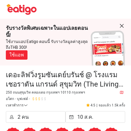
รับรางวัลพิเศษเฉพาะในแอปเลยตอน
นี้!
ใช้งานแอป Eatigo ตอนนี้ รับรางวัลมูลค่าสูงสุด
ถึงTHB 300!
ใช้แอพ
เดอะลิฟวิ่งรูมซันเดย์บรันช์ @ โรงแรม
เชอราตัน แกรนด์ สุขุมวิท (The Living
Room @ Sheraton Grande Sukhumvit
250 ถนนสุขุมวิท คลองเตย กรุงเทพฯ 10110 กรุงเทพฯ
อโศก
บุฟเฟต์
Hotel)
เวลาทำการ
4.5
|
จองแล้ว 1.5k ครั้ง