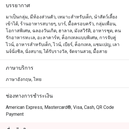
ประดับประดาอยู่บนผนัง เรามีไวน์ชั้นดี และเครื่องดื่มอื่นๆ 
บรรยากาศ
ทั้งวิสกี้ ค๊อกเทล และคอนยัค ไว้บริการคุณ ด้วยบริการชั้น
เลิศจากพนักงานของเรา เดอะ ลิฟวิ่ง รูมจึงเป็นสถานที่ๆ 
มาเป็นกลุ่ม, มีห้องส่วนตัว, เหมาะสำหรับเด็ก, นำสัตว์เลี้ยง
เหมาะสมที่สุดเพื่อการพักผ่อนกับคนรู้ใจ หรือสังสรรค์กับ
เข้าได้, ร้านอาหารสบายๆ, บาร์, มื้อครอบครัว, กลุ่มเพื่อน,
โอกาสพิเศษ, ฉลองวันเกิด, ฮาลาล, มังสวิรัติ, อาหารชุด, คน
รักอาหารทะเล, อะลาคาร์ท, ค็อกเทลแบบพิเศษ, การจับคู่
ไวน์, อาหารสำหรับเด็ก, ไวน์, เบียร์, ค็อกเทล, แชมเปญ, เลา
นจ์นั่งชิล, นั่งสบาย, ได้รับรางวัล, จัดจานสวย, มื้อสาย
ภาษาบริการ
ภาษาอังกฤษ, ไทย
ช่องทางการชำระเงิน
American Express, Mastercard®, Visa, Cash, QR Code
Payment