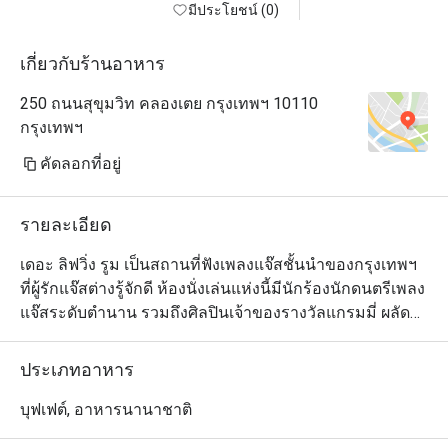
มีประโยชน์ (0)
เกี่ยวกับร้านอาหาร
250 ถนนสุขุมวิท คลองเตย กรุงเทพฯ 10110
กรุงเทพฯ
คัดลอกที่อยู่
รายละเอียด
เดอะ ลิฟวิ่ง รูม เป็นสถานที่ฟังเพลงแจ๊สชั้นนำของกรุงเทพฯ 
ที่ผู้รักแจ๊สต่างรู้จักดี ห้องนั่งเล่นแห่งนี้มีนักร้องนักดนตรีเพลง
แจ๊สระดับตำนาน รวมถึงศิลปินเจ้าของรางวัลแกรมมี่ ผลัด
เปลี่ยนหมุนเวียนกันมาสร้างความสุขในเสียงเพลงให้คุณ
ตลอดเวลา คุณจะรู้สึกผ่อนคลาย และมีความสุขตั้งแต่ก้าว
ประเภทอาหาร
แรกที่เข้ามา ด้วยการตกแต่งที่มีรสนิยม เก้าอี้หนังและโซฟา
นั่งสบาย ระบบแสงไฟอ่อนๆ ให้ความรู้สึกนุ่มนวล แกลเลอรี่
บุฟเฟต์, อาหารนานาชาติ
ภาพขาวและดำของนักดนตรีแจ๊สที่มีชื่อเสียงที่สุดในโลก