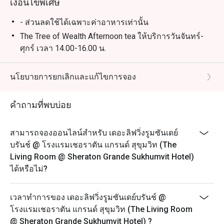
เงื่อนไขพิเศษ
- ส่วนลดใช้ได้เฉพาะค่าอาหารเท่านั้น
The Tree of Wealth Afternoon tea ให้บริการวันจันทร์-
ศุกร์ เวลา 14.00-16.00 น.
- กรุณาจองล่วงหน้าอย่างน้อย 45 นาที ชุดน้ำชายามบ่าย
จะพร้อมเสริฟใน 25 นาที หลังจากที่คุณลูกค้ามาถึง
นโยบายการยกเลิกและแก้ไขการจอง
เนื่องจากอาหารบางรายการไม่สามารถจัดเตรียมล่วง
หน้าได้ เราขอขอบคุณลูกค้าที่เข้าใจ
คำถามที่พบบ่อย
- ในกรณีที่มีการจองเข้ามาแบบกะทันหัน โปรดทราบว่า
ชุดน้ำชายามบ่ายจะใช้เวลาประมาณ 45 นาทีในการเตรี
สามารถจองออนไลน์สำหรับ เดอะลิฟวิ่งรูมซันเดย์
ยม
บรันช์ @ โรงแรมเชอราตัน แกรนด์ สุขุมวิท (The
- เพื่อความสะดวกของคุณลูกค้า กรุณาแจ้งให้เราทราบ
Living Room @ Sheraton Grande Sukhumvit Hotel)
หากคุณมีข้อจำกัดทางอาหาร อาการแพ้อาหาร หรือ
ได้หรือไม่?
คำขอพิเศษ
The Ultimate Jazz Afternoon Tea ให้บริการวันเสาร์
เวลาทำการของ เดอะลิฟวิ่งรูมซันเดย์บรันช์ @
เวลา 14.00-16.00 น.
โรงแรมเชอราตัน แกรนด์ สุขุมวิท (The Living Room
ราคาเริ่มต้น 1,200++ บาท ต่อท่าน
@ Sheraton Grande Sukhumvit Hotel) ?