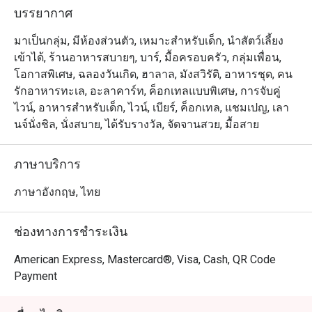
ประดับประดาอยู่บนผนัง เรามีไวน์ชั้นดี และเครื่องดื่มอื่นๆ 
บรรยากาศ
ทั้งวิสกี้ ค๊อกเทล และคอนยัค ไว้บริการคุณ ด้วยบริการชั้น
เลิศจากพนักงานของเรา เดอะ ลิฟวิ่ง รูมจึงเป็นสถานที่ๆ 
มาเป็นกลุ่ม, มีห้องส่วนตัว, เหมาะสำหรับเด็ก, นำสัตว์เลี้ยง
เหมาะสมที่สุดเพื่อการพักผ่อนกับคนรู้ใจ หรือสังสรรค์กับ
เข้าได้, ร้านอาหารสบายๆ, บาร์, มื้อครอบครัว, กลุ่มเพื่อน,
โอกาสพิเศษ, ฉลองวันเกิด, ฮาลาล, มังสวิรัติ, อาหารชุด, คน
รักอาหารทะเล, อะลาคาร์ท, ค็อกเทลแบบพิเศษ, การจับคู่
ไวน์, อาหารสำหรับเด็ก, ไวน์, เบียร์, ค็อกเทล, แชมเปญ, เลา
นจ์นั่งชิล, นั่งสบาย, ได้รับรางวัล, จัดจานสวย, มื้อสาย
ภาษาบริการ
ภาษาอังกฤษ, ไทย
ช่องทางการชำระเงิน
American Express, Mastercard®, Visa, Cash, QR Code
Payment