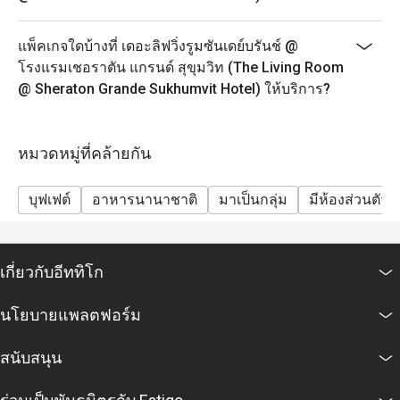
- กรุณาจองล่วงหน้าอย่างน้อย 45 นาที ชุดน้ำชายามบ่าย
จะพร้อมเสริฟใน 25 นาที หลังจากที่คุณลูกค้ามาถึง
แพ็คเกจใดบ้างที่ เดอะลิฟวิ่งรูมซันเดย์บรันช์ @
เนื่องจากอาหารบางรายการไม่สามารถจัดเตรียมล่วง
โรงแรมเชอราตัน แกรนด์ สุขุมวิท (The Living Room
หน้าได้ เราขอขอบคุณลูกค้าที่เข้าใจ
@ Sheraton Grande Sukhumvit Hotel) ให้บริการ?
- ในกรณีที่มีการจองเข้ามาแบบกะทันหัน โปรดทราบว่า
ชุดน้ำชายามบ่ายจะใช้เวลาประมาณ 45 นาทีในการเตรี
ยม
หมวดหมู่ที่คล้ายกัน
- เพื่อความสะดวกของคุณลูกค้า กรุณาแจ้งให้เราทราบ
หากคุณมีข้อจำกัดทางอาหาร อาการแพ้อาหาร หรือ
บุฟเฟต์
อาหารนานาชาติ
มาเป็นกลุ่ม
มีห้องส่วนตัว
คำขอพิเศษ
Sunday Jazzy Brunch 12.00-14.30 น.
Sunday Brunch ขึ้นชื่อว่าเป็นบุฟเฟต์ที่ดีที่สุดในกรุงเทพฯ
เกี่ยวกับอีททิโก
มีทั้งบุฟเฟต์สุดอลังการและดนตรีแจ๊สสด ถือเป็นวิธีที่
สมบูรณ์แบบในการทำให้สุดสัปดาห์พิเศษสำหรับคนทั้ง
นโยบายแพลตฟอร์ม
ครอบครัว
-ผู้ใหญ่ 2,690++ บาท ต่อท่าน รวมชา กาแฟ และน้ำดื่ม
สนับสนุน
-เด็ก (อายุ 3-12 ปี) 1,400++ บาท
Jazz Lounge