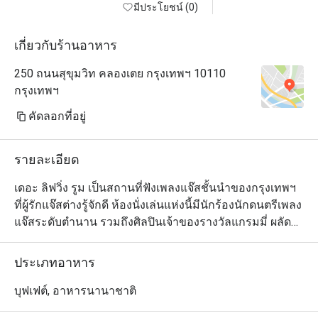
มีประโยชน์ (0)
เกี่ยวกับร้านอาหาร
250 ถนนสุขุมวิท คลองเตย กรุงเทพฯ 10110
กรุงเทพฯ
คัดลอกที่อยู่
รายละเอียด
เดอะ ลิฟวิ่ง รูม เป็นสถานที่ฟังเพลงแจ๊สชั้นนำของกรุงเทพฯ 
ที่ผู้รักแจ๊สต่างรู้จักดี ห้องนั่งเล่นแห่งนี้มีนักร้องนักดนตรีเพลง
แจ๊สระดับตำนาน รวมถึงศิลปินเจ้าของรางวัลแกรมมี่ ผลัด
เปลี่ยนหมุนเวียนกันมาสร้างความสุขในเสียงเพลงให้คุณ
ตลอดเวลา คุณจะรู้สึกผ่อนคลาย และมีความสุขตั้งแต่ก้าว
ประเภทอาหาร
แรกที่เข้ามา ด้วยการตกแต่งที่มีรสนิยม เก้าอี้หนังและโซฟา
นั่งสบาย ระบบแสงไฟอ่อนๆ ให้ความรู้สึกนุ่มนวล แกลเลอรี่
บุฟเฟต์, อาหารนานาชาติ
ภาพขาวและดำของนักดนตรีแจ๊สที่มีชื่อเสียงที่สุดในโลก