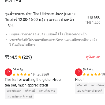
หน้า 1 ชม.
ชุดน้ำชายามบ่าย The Ultimate Jazz (เฉพาะ
THB 600
วันเสาร์ 12.00-16.00 น.) กรุณาจองล่วงหน้า
THB 1,200
1 ชม.
เมนูและราคาอาจจะเปลี่ยนแปลงได้โดยไม่แจ้งล่วงหน้า
ราคาที่แจ้งยังไม่รวมภาษีและค่าบริการ นอกเหนือจากมีการแจ้ง
ไว้ในเงื่อนไขพิเศษ
รีวิว
4.5
(229)
ดูทั้งหมด
P****a
P****a
P
P
19 ก.ค. 2569
19
Thanks for crafting the gluten-free 
Nice!
tea set, much appreciated!
บริการดี
สถานที่สะอ
รสชาติอร่อย
บริการดี
สถานที่สะอาด
เหมาะกับการสังสรรค์
เหมาะกับการสังสรรค์