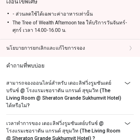
เงื่อนไขพิเศษ
- ส่วนลดใช้ได้เฉพาะค่าอาหารเท่านั้น
The Tree of Wealth Afternoon tea ให้บริการวันจันทร์-
ศุกร์ เวลา 14.00-16.00 น.
- กรุณาจองล่วงหน้าอย่างน้อย 45 นาที ชุดน้ำชายามบ่าย
จะพร้อมเสริฟใน 25 นาที หลังจากที่คุณลูกค้ามาถึง
นโยบายการยกเลิกและแก้ไขการจอง
เนื่องจากอาหารบางรายการไม่สามารถจัดเตรียมล่วง
หน้าได้ เราขอขอบคุณลูกค้าที่เข้าใจ
คำถามที่พบบ่อย
- ในกรณีที่มีการจองเข้ามาแบบกะทันหัน โปรดทราบว่า
ชุดน้ำชายามบ่ายจะใช้เวลาประมาณ 45 นาทีในการเตรี
สามารถจองออนไลน์สำหรับ เดอะลิฟวิ่งรูมซันเดย์
ยม
บรันช์ @ โรงแรมเชอราตัน แกรนด์ สุขุมวิท (The
- เพื่อความสะดวกของคุณลูกค้า กรุณาแจ้งให้เราทราบ
Living Room @ Sheraton Grande Sukhumvit Hotel)
หากคุณมีข้อจำกัดทางอาหาร อาการแพ้อาหาร หรือ
ได้หรือไม่?
คำขอพิเศษ
The Ultimate Jazz Afternoon Tea ให้บริการวันเสาร์
เวลาทำการของ เดอะลิฟวิ่งรูมซันเดย์บรันช์ @
เวลา 14.00-16.00 น.
โรงแรมเชอราตัน แกรนด์ สุขุมวิท (The Living Room
ราคาเริ่มต้น 1,200++ บาท ต่อท่าน
@ Sheraton Grande Sukhumvit Hotel) ?