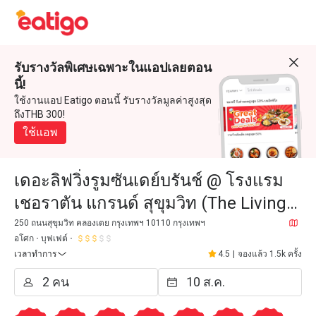
รับรางวัลพิเศษเฉพาะในแอปเลยตอน
นี้!
ใช้งานแอป Eatigo ตอนนี้ รับรางวัลมูลค่าสูงสุด
ถึงTHB 300!
ใช้แอพ
เดอะลิฟวิ่งรูมซันเดย์บรันช์ @ โรงแรม
เชอราตัน แกรนด์ สุขุมวิท (The Living
Room @ Sheraton Grande Sukhumvit
250 ถนนสุขุมวิท คลองเตย กรุงเทพฯ 10110 กรุงเทพฯ
อโศก
บุฟเฟต์
Hotel)
เวลาทำการ
4.5
|
จองแล้ว 1.5k ครั้ง