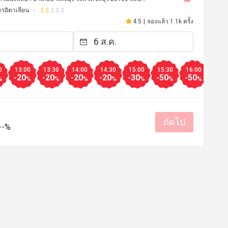
รอิตาเลียน
4.5
|
จองแล้ว 1.1k ครั้ง
0
13:00
13:30
14:00
14:30
15:00
15:30
16:00
16:3
-20
-20
-20
-20
-30
-50
-50
-30
%
%
%
%
%
%
%
%
ถัดไป
--%
*9
k****r
K
8 ก.พ. 2568
1 ต.ค. 25
ня отличное вино большие 
ем морскую тарелку пиццу и 
салаты едва осилили 
มีประโยชน์ (0)