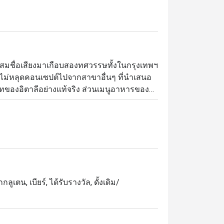
สมชื่อเสียงมาเกือบสองทศวรรษทั้งในกรุงเทพฯ 
ม่หลุดคอนเซปต์ไปจากสาขาอื่นๆ ที่นำเสนอ
องอิตาลีอย่างแท้จริง ส่วนเมนูอาหารของ
เชี่ยวชาญในรสชาติคลาสสิกแบบอิตาเลียน และ
เด่นของเชฟคือพิซซ่าเตาถ่านหอมกรุ่นและเพรโก
ลูเตน, เบียร์, ได้รับรางวัล, ดั้งเดิม/