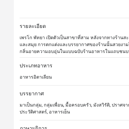
รายละเอียด
เพรโก พัทยา เปิดตัวเป็นสาขาที่สาม หลังจากทางร้านสะ
และสมุย การตกแต่งและบรรยากาศของร้านนั้นสวยงามไ
กลิ่นอายความอบอุ่นในแบบฉบับร้านอาหารในแถบชนบทข
สาขาพัทยานี้ดูแลโดยเชฟมาร์โก (Marco Boscaini) ที่
ทางร้านยังมีเมนูพิเศษสำหรับเด็กๆ ด้วย ไฮไลต์ที่โดด
ประเภทอาหาร
เฟตตูชินีโบโลนีส
อาหารอิตาเลียน
บรรยากาศ
มาเป็นกลุ่ม, กลุ่มเพื่อน, มื้อครอบครัว, มังสวิรัติ, ปราศจากก
ประวัติศาสตร์, อาหารเย็น
ภาษาบริการ