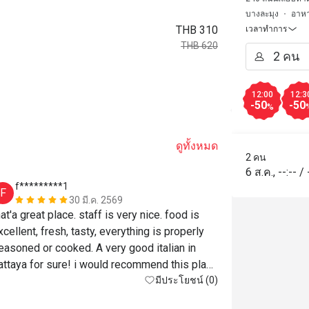
บางละมุง
อาหา
THB 310
เวลาทำการ
THB 620
12:00
12:3
-50
-50
%
ดูทั้งหมด
2 คน
6 ส.ค.
,
--:--
/
f*********1
D******
F
D
30 มี.ค. 2569
hat'a great place. staff is very nice. food is 
хорошая кух
xcellent, fresh, tasty, everything is properly 
порции) дво
easoned or cooked. A very good italian in 
attaya for sure! i would recommend this place 
nytime.
มีประโยชน์ (0)