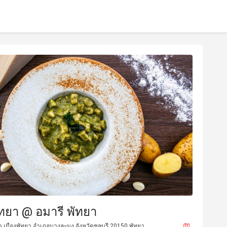
ัทยา @ อมารี พัทยา
เมืองพัทยา อำเภอบางละมุง จังหวัดชลบุรี 20150 พัทยา