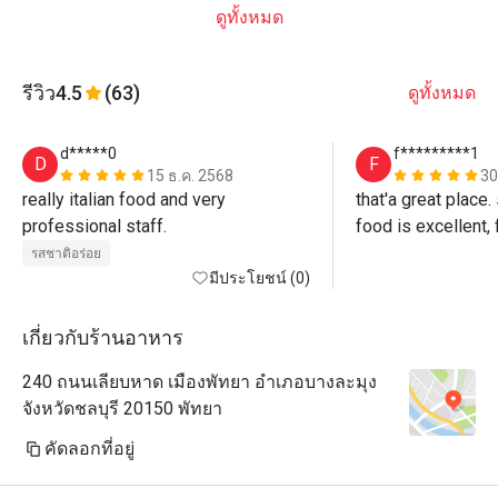
ดูทั้งหมด
รีวิว
4.5
(63)
ดูทั้งหมด
d*****0
f*********1
D
F
15 ธ.ค. 2568
30
really italian food and very 
that'a great place. 
professional staff.
food is excellent, f
everything is prop
รสชาติอร่อย
มีประโยชน์ (0)
cooked. A very good
for sure! i would 
place anytime.
เกี่ยวกับร้านอาหาร
240 ถนนเลียบหาด เมืองพัทยา อำเภอบางละมุง
จังหวัดชลบุรี 20150 พัทยา
คัดลอกที่อยู่