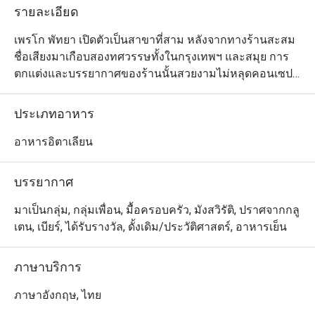
รายละเอียด
เพรโก พัทยา เปิดตัวเป็นสาขาที่สาม หลังจากทางร้านสะสม
ชื่อเสียงมาเกือบสองทศวรรษทั้งในกรุงเทพฯ และสมุย การ
ตกแต่งและบรรยากาศของร้านนั้นสวยงามไม่หลุดคอนเซปต์
ไปจากสาขาอื่นๆ ที่นำเสนอกลิ่นอายความอบอุ่นในแบบฉบับ
ร้านอาหารในแถบชนบทของอิตาลีอย่างแท้จริง ส่วนเมนู
ประเภทอาหาร
อาหารของสาขาพัทยานี้ดูแลโดยเชฟมาร์โก (Marco 
Boscaini) ที่เชี่ยวชาญในรสชาติคลาสสิกแบบอิตาเลียน และ
อาหารอิตาเลียน
ทางร้านยังมีเมนูพิเศษสำหรับเด็กๆ ด้วย ไฮไลต์ที่โดดเด่น
ของเชฟคือพิซซ่าเตาถ่านหอมกรุ่นและเพรโกเฟตตูชินีโบ
บรรยากาศ
โลนีส
มาเป็นกลุ่ม, กลุ่มเพื่อน, มื้อครอบครัว, มังสวิรัติ, ปราศจากกลู
เตน, เบียร์, ได้รับรางวัล, ดั้งเดิม/ประวัติศาสตร์, อาหารเย็น
ภาษาบริการ
ภาษาอังกฤษ, ไทย