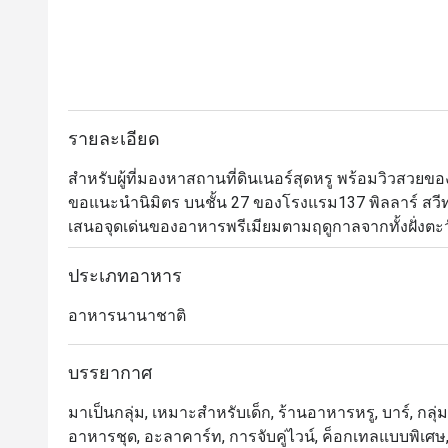
รายละเอียด
สำหรับผู้ที่มองหาสถานที่ดินเนอร์สุดหรู พร้อมวิวสวย
ขอแนะนำนิมิตร บนชั้น 27 ของโรงแรม137 พิลลาร์ สวีท 
เสนอจุดเด่นของอาหารพรีเมียมตามฤดูกาลจากทั้งฝั่งตะว
ใคร แนะนำให้สั่งทาปาสมากินเล่น ตามด้วยบุยยาเบสหรื
เลือกใช้เฉพาะเนื้อส่วนหัวไหล่ของแกะมาสับและเคี่ยวกั
ประเภทอาหาร
การตกแต่งร้านนั้นก็มีชั้นเชิงไม่แพ้อาหารด้วยดีไซน์สว
อาหารนานาชาติ
บรรยากาศ
มาเป็นกลุ่ม, เหมาะสำหรับเด็ก, ร้านอาหารหรู, บาร์, กลุ่มเ
อาหารชุด, อะลาคาร์ท, การจับคู่ไวน์, ค็อกเทลแบบพิเศษ,