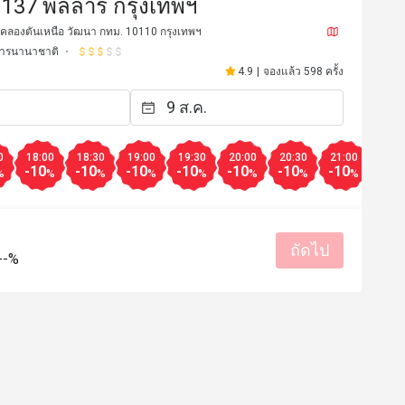
 137 พิลล่าร์ กรุงเทพฯ
 คลองตันเหนือ วัฒนา กทม. 10110 กรุงเทพฯ
ารนานาชาติ
4.9
|
จองแล้ว 598 ครั้ง
0
18:00
18:30
19:00
19:30
20:00
20:30
21:00
21:3
-10
-10
-10
-10
-10
-10
-10
-10
%
%
%
%
%
%
%
%
*******y
S**
ถัดไป
S
--%
15 ธ.ค. 2567
1 ธ.ค. 25
be & breezy
พนักงานน่ารักมากๆ​ คอ
ดีสุดๆ​ มาเดทกับแฟนฟินๆแต
บริการดี
สถานที่สะอาด
คือดีมาก​ สำหรับคนที่ช
สรรค์
ถึงเครื่องเลย​ มีโอกาสกล
🏻
รสชาติอร่อย
ราคาสมเหตุสม
เหมาะกับการเดท
สถานที่สะอ