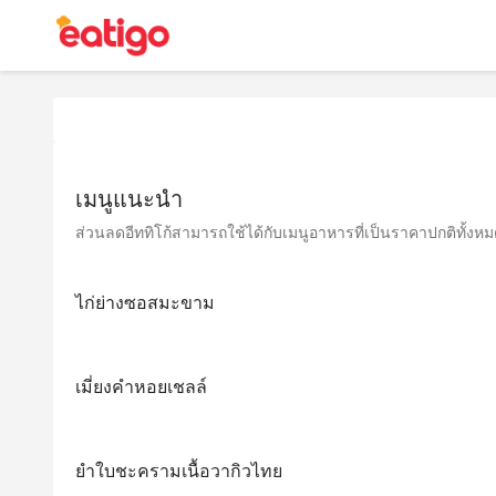
เมนูแนะนำ
ส่วนลดอีททิโก้สามารถใช้ได้กับเมนูอาหารที่เป็นราคาปกติทั้งหมด 
ไก่ย่างซอสมะขาม
เมี่ยงคำหอยเชลล์
ยำใบชะครามเนื้อวากิวไทย