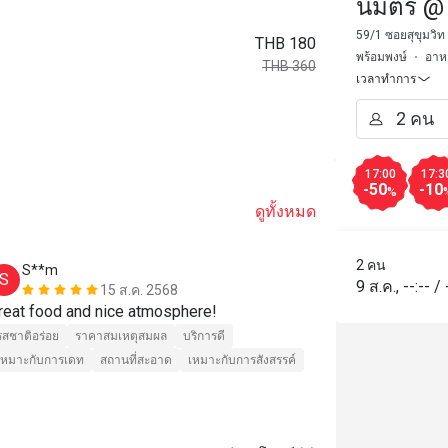
นิมิตร @
59/1 ซอยสุขุมวิท
THB 180
พร้อมพงษ์
อาห
THB 360
เวลาทำการ
17:00
17:3
-50
-10
%
ดูทั้งหมด
2 คน
S**m
a*******
S
A
9 ส.ค.
,
--:--
/
15 ส.ค. 2568
reat food and nice atmosphere!
Very nice vi
รสชาติอร่อย
ราคาสมเหตุสมผล
บริการดี
รสชาติอร่อย
เหมาะกับการเดท
สถานที่สะอาด
เหมาะกับการสังสรรค์
เหมาะกับการสัง