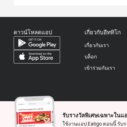
ดาวน์โหลดแอป
เกี่ยวกับอีททิโก
เกี่ยวกับเรา
บล็อก
เข้าร่วมกับเรา
รับรางวัลพิเศษเฉพาะในแอ
© 2026 Zoek. สงวนลิขสิทธิ์
ใช้งานแอป Eatigo ตอนนี้ รับร