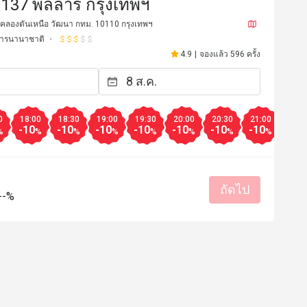
 137 พิลล่าร์ กรุงเทพฯ
 คลองตันเหนือ วัฒนา กทม. 10110 กรุงเทพฯ
ารนานาชาติ
4.9
|
จองแล้ว 596 ครั้ง
0
18:00
18:30
19:00
19:30
20:00
20:30
21:00
21:3
-10
-10
-10
-10
-10
-10
-10
-10
%
%
%
%
%
%
%
%
*******y
S**
ถัดไป
S
--%
15 ธ.ค. 2567
1 ธ.ค. 25
be & breezy
พนักงานน่ารักมากๆ​ คอ
ดีสุดๆ​ มาเดทกับแฟนฟินๆแต
บริการดี
สถานที่สะอาด
คือดีมาก​ สำหรับคนที่ช
สรรค์
ถึงเครื่องเลย​ มีโอกาสกล
🏻
รสชาติอร่อย
ราคาสมเหตุสม
เหมาะกับการเดท
สถานที่สะอ