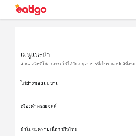
เมนูแนะนำ
ส่วนลดอีททิโก้สามารถใช้ได้กับเมนูอาหารที่เป็นราคาปกติทั้งหมด 
ไก่ย่างซอสมะขาม
เมี่ยงคำหอยเชลล์
ยำใบชะครามเนื้อวากิวไทย