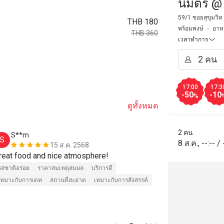
นิมิตร @
59/1 ซอยสุขุมวิท
THB 180
พร้อมพงษ์
อาห
THB 360
เวลาทำการ
17:00
17:3
-50
-10
%
ดูทั้งหมด
2 คน
S**m
a*******
S
A
8 ส.ค.
,
--:--
/
15 ส.ค. 2568
reat food and nice atmosphere!
Very nice vi
รสชาติอร่อย
ราคาสมเหตุสมผล
บริการดี
รสชาติอร่อย
เหมาะกับการเดท
สถานที่สะอาด
เหมาะกับการสังสรรค์
เหมาะกับการสัง