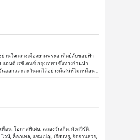
ของย่านใจกลางเมืองยามพระอาทิตย์ลับขอบฟ้า 
แอนด์ เรซิเดนซ์ กรุงเทพฯ ซึ่งทางร้านนำ
ันออกและตะวันตกได้อย่างมีเสน่ห์ไม่เหมือน
อซุปปลาสไตล์ฝรั่งเศสและพาสต้าตัลยาเตลเลที่
บซอสมัสมั่นอย่างถึงเครื่อง ในส่วนของสไตล์
ยหรูมีระดับในธีมสีครามเข้ม
พื่อน, โอกาสพิเศษ, ฉลองวันเกิด, มังสวิรัติ,
 ไวน์, ค็อกเทล, แชมเปญ, เรียบหรู, จัดจานสวย,