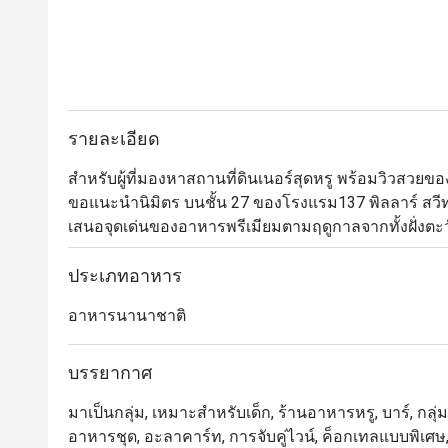
รายละเอียด
สำหรับผู้ที่มองหาสถานที่ดินเนอร์สุดหรู พร้อมวิวสวย
ขอแนะนำนิมิตร บนชั้น 27 ของโรงแรม137 พิลลาร์ สวีท 
เสนอจุดเด่นของอาหารพรีเมียมตามฤดูกาลจากทั้งฝั่งตะว
ใคร แนะนำให้สั่งทาปาสมากินเล่น ตามด้วยบุยยาเบสหรื
เลือกใช้เฉพาะเนื้อส่วนหัวไหล่ของแกะมาสับและเคี่ยวกั
ประเภทอาหาร
การตกแต่งร้านนั้นก็มีชั้นเชิงไม่แพ้อาหารด้วยดีไซน์สว
อาหารนานาชาติ
บรรยากาศ
มาเป็นกลุ่ม, เหมาะสำหรับเด็ก, ร้านอาหารหรู, บาร์, กลุ่มเ
อาหารชุด, อะลาคาร์ท, การจับคู่ไวน์, ค็อกเทลแบบพิเศษ,