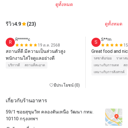
ดูทั้งหมด
รีวิว
4.9
(23)
ดูทั้งหมด
R*****c
S**m
R
S
19 ต.ค. 2568
15
สถานที่ดี มีความเป็นส่วนตัวสูง 
Great food and ni
พนักงานใส่ใจดูแลอย่างดี
รสชาติอร่อย
ราคาสม
บริการดี
สถานที่สะอาด
เหมาะกับการเดท
สถ
เหมาะกับการสังสรรค์
มีประโยชน์ (0)
เกี่ยวกับร้านอาหาร
59/1 ซอยสุขุมวิท คลองตันเหนือ วัฒนา กทม.
10110 กรุงเทพฯ