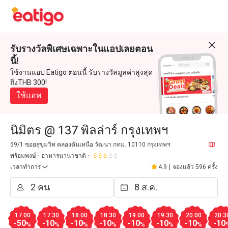
รับรางวัลพิเศษเฉพาะในแอปเลยตอน
นี้!
ใช้งานแอป Eatigo ตอนนี้ รับรางวัลมูลค่าสูงสุด
ถึงTHB 300!
ใช้แอพ
นิมิตร @ 137 พิลล่าร์ กรุงเทพฯ
59/1 ซอยสุขุมวิท คลองตันเหนือ วัฒนา กทม. 10110 กรุงเทพฯ
พร้อมพงษ์
อาหารนานาชาติ
เวลาทำการ
4.9
|
จองแล้ว 596 ครั้ง
17:00
17:30
18:00
18:30
19:00
19:30
20:00
20:3
-50
-10
-10
-10
-10
-10
-10
-10
%
%
%
%
%
%
%