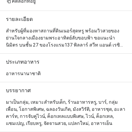
คัดลอกที่อยู่
รายละเอียด
สำหรับผู้ที่มองหาสถานที่ดินเนอร์สุดหรู พร้อมวิวสวยของ
ย่านใจกลางเมืองยามพระอาทิตย์ลับขอบฟ้า ขอแนะนำ
นิมิตร บนชั้น 27 ของโรงแรม137 พิลลาร์ สวีท แอนด์ เรซิ
เดนซ์ กรุงเทพฯ ซึ่งทางร้านนำเสนอจุดเด่นของอาหาร
พรีเมียมตามฤดูกาลจากทั้งฝั่งตะวันออกและตะวันตกได้
ประเภทอาหาร
อย่างมีเสน่ห์ไม่เหมือนใคร แนะนำให้สั่งทาปาสมากินเล่น 
ตามด้วยบุยยาเบสหรือซุปปลาสไตล์ฝรั่งเศสและพาสต้าตัลยา
อาหารนานาชาติ
เตลเลที่เลือกใช้เฉพาะเนื้อส่วนหัวไหล่ของแกะมาสับและ
เคี่ยวกับซอสมัสมั่นอย่างถึงเครื่อง ในส่วนของสไตล์การ
บรรยากาศ
ตกแต่งร้านนั้นก็มีชั้นเชิงไม่แพ้อาหารด้วยดีไซน์สวยหรูมี
ระดับในธีมสีครามเข้ม
มาเป็นกลุ่ม, เหมาะสำหรับเด็ก, ร้านอาหารหรู, บาร์, กลุ่ม
เพื่อน, โอกาสพิเศษ, ฉลองวันเกิด, มังสวิรัติ, อาหารชุด, อะลา
คาร์ท, การจับคู่ไวน์, ค็อกเทลแบบพิเศษ, ไวน์, ค็อกเทล,
แชมเปญ, เรียบหรู, จัดจานสวย, แปลกใหม่, อาหารเย็น