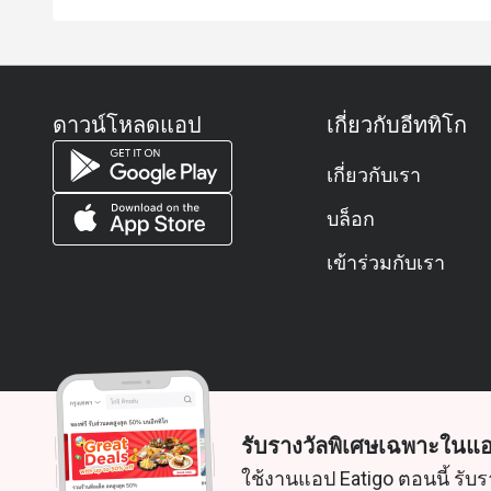
ดาวน์โหลดแอป
เกี่ยวกับอีททิโก
เกี่ยวกับเรา
บล็อก
เข้าร่วมกับเรา
รับรางวัลพิเศษเฉพาะในแอ
© 2026 Zoek. สงวนลิขสิทธิ์
ใช้งานแอป Eatigo ตอนนี้ รับร