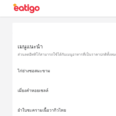
เมนูแนะนำ
ส่วนลดอีททิโก้สามารถใช้ได้กับเมนูอาหารที่เป็นราคาปกติทั้งหมด 
ไก่ย่างซอสมะขาม
เมี่ยงคำหอยเชลล์
ยำใบชะครามเนื้อวากิวไทย