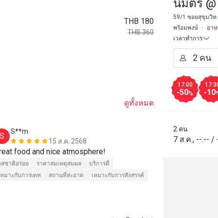
นิมิตร @
59/1 ซอยสุขุมวิท
THB 180
พร้อมพงษ์
อาห
THB 360
เวลาทำการ
17:00
17:3
-50
-10
%
ดูทั้งหมด
2 คน
S**m
a*******
S
A
7 ส.ค.
,
--:--
/
15 ส.ค. 2568
reat food and nice atmosphere!
Very nice vi
รสชาติอร่อย
ราคาสมเหตุสมผล
บริการดี
รสชาติอร่อย
เหมาะกับการเดท
สถานที่สะอาด
เหมาะกับการสังสรรค์
เหมาะกับการสัง