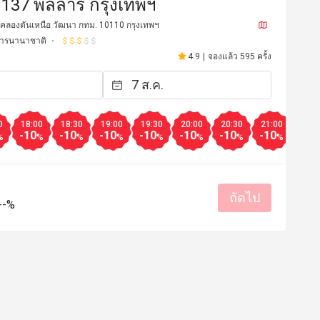
 137 พิลล่าร์ กรุงเทพฯ
 คลองตันเหนือ วัฒนา กทม. 10110 กรุงเทพฯ
ารนานาชาติ
4.9
|
จองแล้ว 595 ครั้ง
0
18:00
18:30
19:00
19:30
20:00
20:30
21:00
21:3
-10
-10
-10
-10
-10
-10
-10
-10
%
%
%
%
%
%
%
%
*******y
S**
ถัดไป
S
--%
15 ธ.ค. 2567
1 ธ.ค. 25
be & breezy
พนักงานน่ารักมากๆ​ คอ
ดีสุดๆ​ มาเดทกับแฟนฟินๆแต
บริการดี
สถานที่สะอาด
คือดีมาก​ สำหรับคนที่ช
สรรค์
ถึงเครื่องเลย​ มีโอกาสกล
🏻
รสชาติอร่อย
ราคาสมเหตุสม
เหมาะกับการเดท
สถานที่สะอ