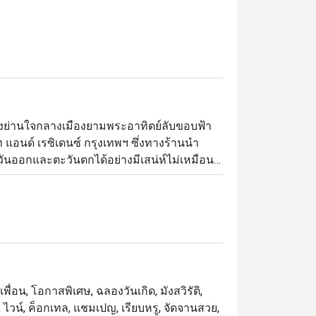
ของย่านใจกลางเมืองยามพระอาทิตย์ลับขอบฟ้า 
แอนด์ เรซิเดนซ์ กรุงเทพฯ ซึ่งทางร้านนำ
ันออกและตะวันตกได้อย่างมีเสน่ห์ไม่เหมือน
อซุปปลาสไตล์ฝรั่งเศสและพาสต้าตัลยาเตลเลที่
บซอสมัสมั่นอย่างถึงเครื่อง ในส่วนของสไตล์
ยหรูมีระดับในธีมสีครามเข้ม
พื่อน, โอกาสพิเศษ, ฉลองวันเกิด, มังสวิรัติ,
 ไวน์, ค็อกเทล, แชมเปญ, เรียบหรู, จัดจานสวย,