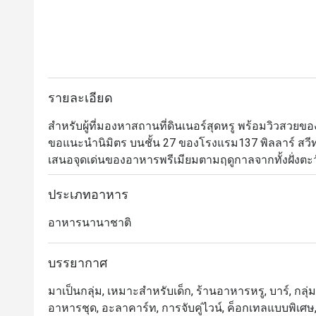
รายละเอียด
สำหรับผู้ที่มองหาสถานที่ดินเนอร์สุดหรู พร้อมวิวสวย
ขอแนะนำนิมิตร บนชั้น 27 ของโรงแรม137 พิลลาร์ สวีท 
เสนอจุดเด่นของอาหารพรีเมียมตามฤดูกาลจากทั้งฝั่งตะว
ใคร แนะนำให้สั่งทาปาสมากินเล่น ตามด้วยบุยยาเบสหรื
เลือกใช้เฉพาะเนื้อส่วนหัวไหล่ของแกะมาสับและเคี่ยวกั
ประเภทอาหาร
การตกแต่งร้านนั้นก็มีชั้นเชิงไม่แพ้อาหารด้วยดีไซน์สว
อาหารนานาชาติ
บรรยากาศ
มาเป็นกลุ่ม, เหมาะสำหรับเด็ก, ร้านอาหารหรู, บาร์, กลุ่มเ
อาหารชุด, อะลาคาร์ท, การจับคู่ไวน์, ค็อกเทลแบบพิเศษ,