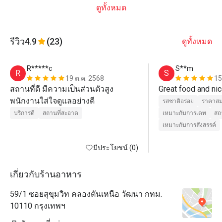
ดูทั้งหมด
รีวิว
4.9
(23)
ดูทั้งหมด
R*****c
S**m
R
S
19 ต.ค. 2568
15
สถานที่ดี มีความเป็นส่วนตัวสูง 
Great food and ni
พนักงานใส่ใจดูแลอย่างดี
รสชาติอร่อย
ราคาสม
บริการดี
สถานที่สะอาด
เหมาะกับการเดท
สถ
เหมาะกับการสังสรรค์
มีประโยชน์ (0)
เกี่ยวกับร้านอาหาร
59/1 ซอยสุขุมวิท คลองตันเหนือ วัฒนา กทม.
10110 กรุงเทพฯ