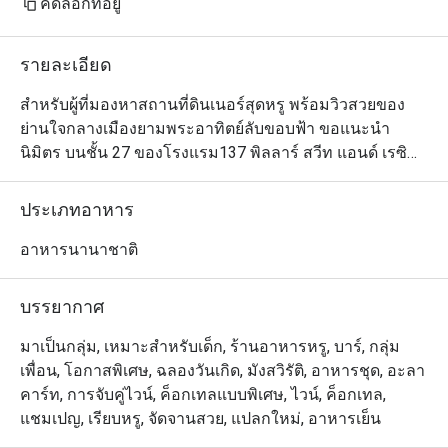
คัดลอกที่อยู่
รายละเอียด
สำหรับผู้ที่มองหาสถานที่ดินเนอร์สุดหรู พร้อมวิวสวยของ
ย่านใจกลางเมืองยามพระอาทิตย์ลับขอบฟ้า ขอแนะนำ
นิมิตร บนชั้น 27 ของโรงแรม137 พิลลาร์ สวีท แอนด์ เรซิ
เดนซ์ กรุงเทพฯ ซึ่งทางร้านนำเสนอจุดเด่นของอาหาร
พรีเมียมตามฤดูกาลจากทั้งฝั่งตะวันออกและตะวันตกได้
ประเภทอาหาร
อย่างมีเสน่ห์ไม่เหมือนใคร แนะนำให้สั่งทาปาสมากินเล่น 
ตามด้วยบุยยาเบสหรือซุปปลาสไตล์ฝรั่งเศสและพาสต้าตัลยา
อาหารนานาชาติ
เตลเลที่เลือกใช้เฉพาะเนื้อส่วนหัวไหล่ของแกะมาสับและ
เคี่ยวกับซอสมัสมั่นอย่างถึงเครื่อง ในส่วนของสไตล์การ
บรรยากาศ
ตกแต่งร้านนั้นก็มีชั้นเชิงไม่แพ้อาหารด้วยดีไซน์สวยหรูมี
ระดับในธีมสีครามเข้ม
มาเป็นกลุ่ม, เหมาะสำหรับเด็ก, ร้านอาหารหรู, บาร์, กลุ่ม
เพื่อน, โอกาสพิเศษ, ฉลองวันเกิด, มังสวิรัติ, อาหารชุด, อะลา
คาร์ท, การจับคู่ไวน์, ค็อกเทลแบบพิเศษ, ไวน์, ค็อกเทล,
แชมเปญ, เรียบหรู, จัดจานสวย, แปลกใหม่, อาหารเย็น