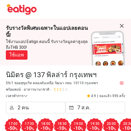
รับรางวัลพิเศษเฉพาะในแอปเลยตอน
นี้!
ใช้งานแอป Eatigo ตอนนี้ รับรางวัลมูลค่าสูงสุด
ถึงTHB 300!
ใช้แอพ
นิมิตร @ 137 พิลล่าร์ กรุงเทพฯ
59/1 ซอยสุขุมวิท คลองตันเหนือ วัฒนา กทม. 10110 กรุงเทพฯ
พร้อมพงษ์
อาหารนานาชาติ
เวลาทำการ
4.9
|
จองแล้ว 595 ครั้ง
17:00
17:30
18:00
18:30
19:00
19:30
20:00
20:3
-50
-10
-10
-10
-10
-10
-10
-10
%
%
%
%
%
%
%