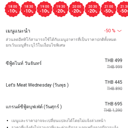
18:00
18:30
19:00
19:30
20:00
20:30
21:00
21:3
-10
-10
-10
-20
-20
-20
-50
-50
%
%
%
%
%
%
%
เมนูแนะนำ
-50 %
ส่วนลดอีททิโก้สามารถใช้ได้กับเมนูอาหารที่เป็นราคาปกติทั้งหมด
ยกเว้นเมนูที่ระบุไว้ในเงื่อนไขพิเศษ
THB 499
ซีฟู้ดไนท์ วันจันทร์
THB 999
THB 445
Let's Meat Wednesday (วันพุธ )
THB 890
THB 695
แกรนด์ซีฟู้ดบุฟเฟ่ต์ (วันศุกร์ )
THB 1,390
เมนูและราคาอาจจะเปลี่ยนแปลงได้โดยไม่แจ้งล่วงหน้า
ราคาที่แจ้งยังไม่รวมภาษีและค่าบริการ นอกเหนือจากมีการแจ้ง