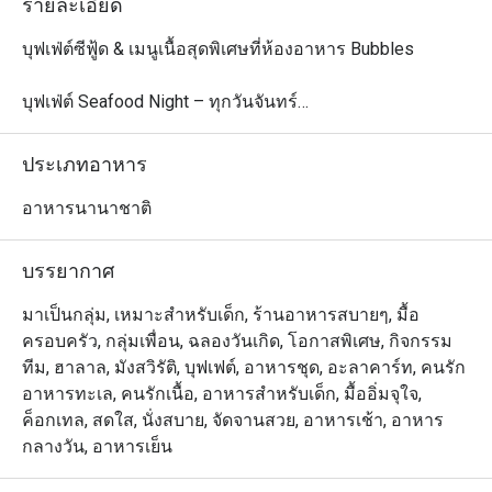
รายละเอียด
บุฟเฟ่ต์ซีฟู้ด & เมนูเนื้อสุดพิเศษที่ห้องอาหาร Bubbles

บุฟเฟ่ต์ Seafood Night – ทุกวันจันทร์

ดื่มด่ำกับความสดใหม่ของซีฟู้ดท้องถิ่นทุกวันจันทร์ เวลา 
18:00 – 22:00 เพลิดเพลินกับกุ้งแม่น้ำ ปูทะเล ปลา และ
ประเภทอาหาร
อาหารทะเลอีกมากมาย จัดเตรียมอย่างพิถีพิถันเพื่อมื้อค่ำรส
เลิศ ปิดท้ายด้วยขนมหวานสุดพิเศษ ทั้งขนมไทยดั้งเดิม ข้าว
อาหารนานาชาติ
เหนียวมะม่วง รวมถึงขนมหวานสไตล์ตะวันตก

ราคา: 999 บาทสุทธิ/ท่าน

บรรยากาศ
เด็กอายุ 4–12 ปี: ลด 50% | เด็กอายุต่ำกว่า 4 ปี: ฟรี

มาเป็นกลุ่ม, เหมาะสำหรับเด็ก, ร้านอาหารสบายๆ, มื้อ
Let's Meat Wednesday – ทุกวันพุธ

ครอบครัว, กลุ่มเพื่อน, ฉลองวันเกิด, โอกาสพิเศษ, กิจกรรม
เชิญชวนคนรักเนื้อทุกท่านมาสัมผัสบุฟเฟ่ต์อบอุ่นใจ ด้วยเนื้อ
ทีม, ฮาลาล, มังสวิรัติ, บุฟเฟต์, อาหารชุด, อะลาคาร์ท, คนรัก
วัวพรีเมียมจากออสเตรเลียย่างอย่างพิถีพิถัน ซีฟู้ดออนไอซ์ 
อาหารทะเล, คนรักเนื้อ, อาหารสำหรับเด็ก, มื้ออิ่มจุใจ,
เมนูอินเดียรสจัดจ้าน และซูชิ & ซาชิมิสดใหม่ ทั้งหมดเพียง 
ค็อกเทล, สดใส, นั่งสบาย, จัดจานสวย, อาหารเช้า, อาหาร
890 บาท ร่วมแชร์ประสบการณ์มื้อค่ำสุดพิเศษกับครอบครัว
กลางวัน, อาหารเย็น
และเพื่อน ๆ ในบรรยากาศอบอุ่น
