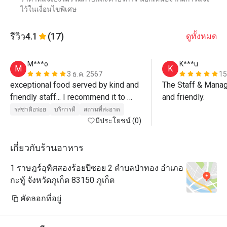
ไว้ในเงื่อนไขพิเศษ
รีวิว
4.1
(17)
ดูทั้งหมด
M***o
K***u
M
K
3 ธ.ค. 2567
15
exceptional food served by kind and 
The Staff & Manag
friendly staff... I recommend it to 
and friendly.
everyone for the high quality of 
รสชาติอร่อย
บริการดี
สถานที่สะอาด
food”...Congratulations 
มีประโยชน์ (0)
เกี่ยวกับร้านอาหาร
1 ราษฎร์อุทิศสองร้อยปีซอย 2 ตำบลป่าทอง อำเภอ
กะทู้ จังหวัดภูเก็ต 83150 ภูเก็ต
คัดลอกที่อยู่