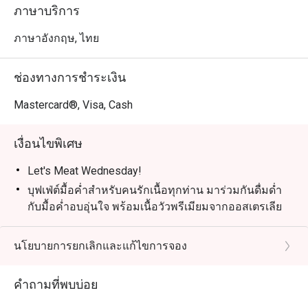
เวลา: 18:00 – 22:00 | ราคา: 890 บาทสุทธิ/ท่าน

ภาษาบริการ
เด็กอายุ 4–12 ปี: ลด 50% | เด็กอายุต่ำกว่า 4 ปี: ฟรี

ภาษาอังกฤษ, ไทย
Grand Seafood Buffet – ทุกวันศุกร์

ยกระดับสุดสัปดาห์ของคุณกับบุฟเฟ่ต์ซีฟู้ดสุดยิ่งใหญ่ ไฮไลท์
ช่องทางการชำระเงิน
รวมถึงถาดซีฟู้ดออนไอซ์ เช่น กั้งล็อบสเตอร์ หอยนางรม นำ
เข้าฝรั่งเศส กุ้งแม่น้ำ และซาชิมิญี่ปุ่น พร้อมสลัด ซุป และ
Mastercard®, Visa, Cash
ขนมปังอบสดใหม่ สำหรับคนรักเนื้อยังมีเนื้อออสเตรเลียย่าง
ให้ลิ้มลอง

เงื่อนไขพิเศษ
เวลา: 18:00 – 22:00 | ราคา: 1,390 บาทสุทธิ/ท่าน

เด็กอายุ 4–12 ปี: ลด 50% | เด็กอายุต่ำกว่า 4 ปี: ฟรี

Let's Meat Wednesday!
บุฟเฟ่ต์มื้อค่ำสำหรับคนรักเนื้อทุกท่าน มาร่วมกันดื่มด่ำ
สถานที่: ห้องอาหาร Bubbles, Grand Mercure Phuket 
กับมื้อค่ำอบอุ่นใจ พร้อมเนื้อวัวพรีเมียมจากออสเตรเลีย
Patong Resort and Villas
ย่างอย่างพิถีพิถัน, ซีฟู้ดสดใหม่บนน้ำแข็ง, เมนูอินเดีย
รสชาติจัดจ้าน และซูชิ & ซาชิมิสดใหม่ ทุกอย่างเพียง
นโยบายการยกเลิกและแก้ไขการจอง
THB 890
วันที่: ทุกวันพุธ
คำถามที่พบบ่อย
สถานที่: ห้องอาหาร Bubbles Restaurant