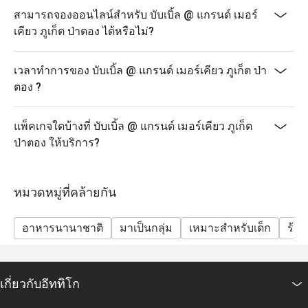
เวลา: 18:00 – 22:00 น.
สามารถจองออนไลน์สำหรับ บับเบิ้ล @ แกรนด์ เมอร์
ราคา: 890 บาทสุทธิ/ท่าน
เคียว ภูเก็ต ป่าตอง ได้หรือไม่?
เด็กอายุ 4 – 12 ปี รับส่วนลด 50% และเด็กอายุต่ำกว่า 4 ปี
รับประทานฟรี
เวลาทำการของ บับเบิ้ล @ แกรนด์ เมอร์เคียว ภูเก็ต ป่า
ส่วนลดอีททิโกสามารถใช้ได้กับเมนูบุฟเฟ่ต์เท่านั้น ไม่
ตอง ?
สามารถใช้ได้กับเมนูอาหารจานเดียว
ราคาสุทธิรวมภาษีและค่าบริการแล้ว
แพ็คเกจใดบ้างที่ บับเบิ้ล @ แกรนด์ เมอร์เคียว ภูเก็ต
เด็กอายุ 4–12 ปี รับส่วนลด 50% เด็กอายุต่ำกว่า 4 ปี รับ
ป่าตอง ให้บริการ?
ประทานฟรี
บุฟเฟ่ต์มีให้บริการเฉพาะวันตามกำหนดเท่านั้น: วันจันทร์
(Seafood Night), วันพุธ (Let's Meat Wednesday) และวัน
หมวดหมู่ที่คล้ายกัน
ศุกร์ (Grand Seafood Buffet)
แนะนำให้สำรองที่นั่งล่วงหน้า โดยเฉพาะสำหรับกลุ่ม
อาหารนานาชาติ
มาเป็นกลุ่ม
เหมาะสำหรับเด็ก
ร้า
ใหญ่
รายการอาหารอาจมีการเปลี่ยนแปลงตามฤดูกาลและ
วัตถุดิบสด
เกี่ยวกับอีททิโก
โปรโมชั่นนี้ไม่สามารถใช้ร่วมกับโปรโมชั่น ส่วนลด หรือ