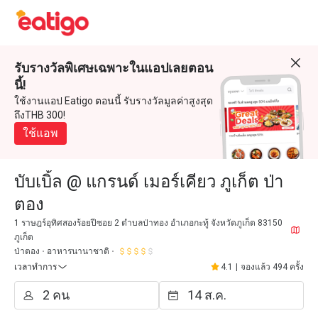
รับรางวัลพิเศษเฉพาะในแอปเลยตอน
นี้!
ใช้งานแอป Eatigo ตอนนี้ รับรางวัลมูลค่าสูงสุด
ถึงTHB 300!
ใช้แอพ
บับเบิ้ล @ แกรนด์ เมอร์เคียว ภูเก็ต ป่า
ตอง
1 ราษฎร์อุทิศสองร้อยปีซอย 2 ตำบลป่าทอง อำเภอกะทู้ จังหวัดภูเก็ต 83150
ภูเก็ต
ป่าตอง
อาหารนานาชาติ
เวลาทำการ
4.1
|
จองแล้ว 494 ครั้ง