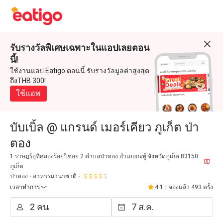
รับรางวัลพิเศษเฉพาะในแอปเลยตอน
นี้!
ใช้งานแอป Eatigo ตอนนี้ รับรางวัลมูลค่าสูงสุด
ถึงTHB 300!
ใช้แอพ
บับเบิ้ล @ แกรนด์ เมอร์เคียว ภูเก็ต ป่า
ตอง
1 ราษฎร์อุทิศสองร้อยปีซอย 2 ตำบลป่าทอง อำเภอกะทู้ จังหวัดภูเก็ต 83150
ภูเก็ต
ป่าตอง
อาหารนานาชาติ
เวลาทำการ
4.1
|
จองแล้ว 493 ครั้ง