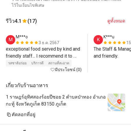
ไว้ในเงื่อนไขพิเศษ
รีวิว
4.1
(17)
ดูทั้งหมด
M***o
K***u
M
K
3 ธ.ค. 2567
15
exceptional food served by kind and 
The Staff & Manag
friendly staff... I recommend it to 
and friendly.
everyone for the high quality of 
รสชาติอร่อย
บริการดี
สถานที่สะอาด
food”...Congratulations 
มีประโยชน์ (0)
เกี่ยวกับร้านอาหาร
1 ราษฎร์อุทิศสองร้อยปีซอย 2 ตำบลป่าทอง อำเภอ
กะทู้ จังหวัดภูเก็ต 83150 ภูเก็ต
คัดลอกที่อยู่