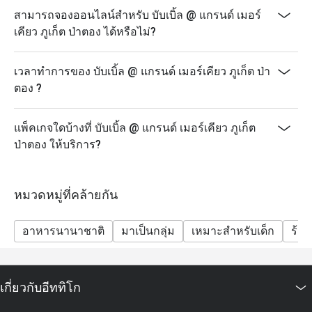
เวลา: 18:00 – 22:00 น.
สามารถจองออนไลน์สำหรับ บับเบิ้ล @ แกรนด์ เมอร์
ราคา: 890 บาทสุทธิ/ท่าน
เคียว ภูเก็ต ป่าตอง ได้หรือไม่?
เด็กอายุ 4 – 12 ปี รับส่วนลด 50% และเด็กอายุต่ำกว่า 4 ปี
รับประทานฟรี
เวลาทำการของ บับเบิ้ล @ แกรนด์ เมอร์เคียว ภูเก็ต ป่า
ส่วนลดอีททิโกสามารถใช้ได้กับเมนูบุฟเฟ่ต์เท่านั้น ไม่
ตอง ?
สามารถใช้ได้กับเมนูอาหารจานเดียว
ราคาสุทธิรวมภาษีและค่าบริการแล้ว
แพ็คเกจใดบ้างที่ บับเบิ้ล @ แกรนด์ เมอร์เคียว ภูเก็ต
เด็กอายุ 4–12 ปี รับส่วนลด 50% เด็กอายุต่ำกว่า 4 ปี รับ
ป่าตอง ให้บริการ?
ประทานฟรี
บุฟเฟ่ต์มีให้บริการเฉพาะวันตามกำหนดเท่านั้น: วันจันทร์
(Seafood Night), วันพุธ (Let's Meat Wednesday) และวัน
หมวดหมู่ที่คล้ายกัน
ศุกร์ (Grand Seafood Buffet)
แนะนำให้สำรองที่นั่งล่วงหน้า โดยเฉพาะสำหรับกลุ่ม
อาหารนานาชาติ
มาเป็นกลุ่ม
เหมาะสำหรับเด็ก
ร้า
ใหญ่
รายการอาหารอาจมีการเปลี่ยนแปลงตามฤดูกาลและ
วัตถุดิบสด
เกี่ยวกับอีททิโก
โปรโมชั่นนี้ไม่สามารถใช้ร่วมกับโปรโมชั่น ส่วนลด หรือ