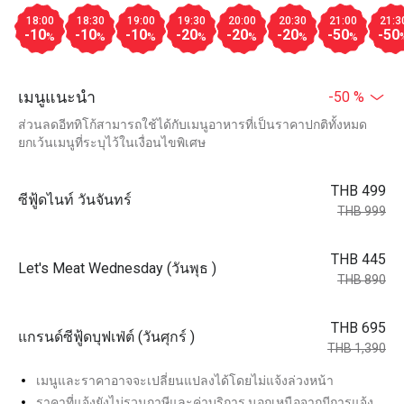
18:00
18:30
19:00
19:30
20:00
20:30
21:00
21:3
-10
-10
-10
-20
-20
-20
-50
-50
%
%
%
%
%
%
%
เมนูแนะนำ
-50 %
ส่วนลดอีททิโก้สามารถใช้ได้กับเมนูอาหารที่เป็นราคาปกติทั้งหมด
ยกเว้นเมนูที่ระบุไว้ในเงื่อนไขพิเศษ
THB 499
ซีฟู้ดไนท์ วันจันทร์
THB 999
THB 445
Let's Meat Wednesday (วันพุธ )
THB 890
THB 695
แกรนด์ซีฟู้ดบุฟเฟ่ต์ (วันศุกร์ )
THB 1,390
เมนูและราคาอาจจะเปลี่ยนแปลงได้โดยไม่แจ้งล่วงหน้า
ราคาที่แจ้งยังไม่รวมภาษีและค่าบริการ นอกเหนือจากมีการแจ้ง