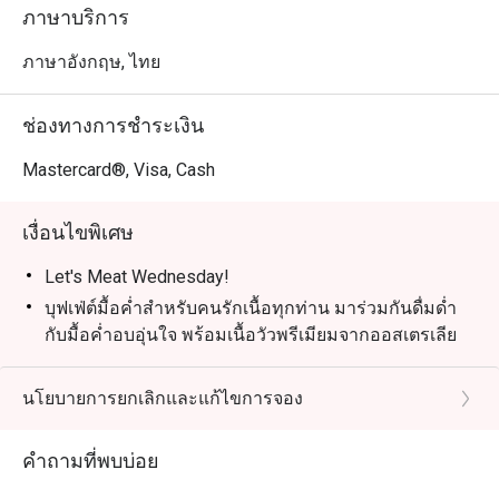
เวลา: 18:00 – 22:00 | ราคา: 890 บาทสุทธิ/ท่าน

ภาษาบริการ
เด็กอายุ 4–12 ปี: ลด 50% | เด็กอายุต่ำกว่า 4 ปี: ฟรี

ภาษาอังกฤษ, ไทย
Grand Seafood Buffet – ทุกวันศุกร์

ยกระดับสุดสัปดาห์ของคุณกับบุฟเฟ่ต์ซีฟู้ดสุดยิ่งใหญ่ ไฮไลท์
ช่องทางการชำระเงิน
รวมถึงถาดซีฟู้ดออนไอซ์ เช่น กั้งล็อบสเตอร์ หอยนางรม นำ
เข้าฝรั่งเศส กุ้งแม่น้ำ และซาชิมิญี่ปุ่น พร้อมสลัด ซุป และ
Mastercard®, Visa, Cash
ขนมปังอบสดใหม่ สำหรับคนรักเนื้อยังมีเนื้อออสเตรเลียย่าง
ให้ลิ้มลอง

เงื่อนไขพิเศษ
เวลา: 18:00 – 22:00 | ราคา: 1,390 บาทสุทธิ/ท่าน

เด็กอายุ 4–12 ปี: ลด 50% | เด็กอายุต่ำกว่า 4 ปี: ฟรี

Let's Meat Wednesday!
บุฟเฟ่ต์มื้อค่ำสำหรับคนรักเนื้อทุกท่าน มาร่วมกันดื่มด่ำ
สถานที่: ห้องอาหาร Bubbles, Grand Mercure Phuket 
กับมื้อค่ำอบอุ่นใจ พร้อมเนื้อวัวพรีเมียมจากออสเตรเลีย
Patong Resort and Villas
ย่างอย่างพิถีพิถัน, ซีฟู้ดสดใหม่บนน้ำแข็ง, เมนูอินเดีย
รสชาติจัดจ้าน และซูชิ & ซาชิมิสดใหม่ ทุกอย่างเพียง
นโยบายการยกเลิกและแก้ไขการจอง
THB 890
วันที่: ทุกวันพุธ
คำถามที่พบบ่อย
สถานที่: ห้องอาหาร Bubbles Restaurant