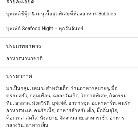
รายละเอียด
บุฟเฟ่ต์ซีฟู้ด & เมนูเนื้อสุดพิเศษที่ห้องอาหาร Bubbles

บุฟเฟ่ต์ Seafood Night – ทุกวันจันทร์

ดื่มด่ำกับความสดใหม่ของซีฟู้ดท้องถิ่นทุกวันจันทร์ เวลา 
18:00 – 22:00 เพลิดเพลินกับกุ้งแม่น้ำ ปูทะเล ปลา และ
ประเภทอาหาร
อาหารทะเลอีกมากมาย จัดเตรียมอย่างพิถีพิถันเพื่อมื้อค่ำรส
เลิศ ปิดท้ายด้วยขนมหวานสุดพิเศษ ทั้งขนมไทยดั้งเดิม ข้าว
อาหารนานาชาติ
เหนียวมะม่วง รวมถึงขนมหวานสไตล์ตะวันตก

ราคา: 999 บาทสุทธิ/ท่าน

บรรยากาศ
เด็กอายุ 4–12 ปี: ลด 50% | เด็กอายุต่ำกว่า 4 ปี: ฟรี

มาเป็นกลุ่ม, เหมาะสำหรับเด็ก, ร้านอาหารสบายๆ, มื้อ
Let's Meat Wednesday – ทุกวันพุธ

ครอบครัว, กลุ่มเพื่อน, ฉลองวันเกิด, โอกาสพิเศษ, กิจกรรม
เชิญชวนคนรักเนื้อทุกท่านมาสัมผัสบุฟเฟ่ต์อบอุ่นใจ ด้วยเนื้อ
ทีม, ฮาลาล, มังสวิรัติ, บุฟเฟต์, อาหารชุด, อะลาคาร์ท, คนรัก
วัวพรีเมียมจากออสเตรเลียย่างอย่างพิถีพิถัน ซีฟู้ดออนไอซ์ 
อาหารทะเล, คนรักเนื้อ, อาหารสำหรับเด็ก, มื้ออิ่มจุใจ,
เมนูอินเดียรสจัดจ้าน และซูชิ & ซาชิมิสดใหม่ ทั้งหมดเพียง 
ค็อกเทล, สดใส, นั่งสบาย, จัดจานสวย, อาหารเช้า, อาหาร
890 บาท ร่วมแชร์ประสบการณ์มื้อค่ำสุดพิเศษกับครอบครัว
กลางวัน, อาหารเย็น
และเพื่อน ๆ ในบรรยากาศอบอุ่น
