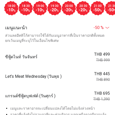
18:00
18:30
19:00
19:30
20:00
20:30
21:00
21:3
-10
-10
-10
-20
-20
-20
-50
-50
%
%
%
%
%
%
%
เมนูแนะนำ
-50 %
ส่วนลดอีททิโก้สามารถใช้ได้กับเมนูอาหารที่เป็นราคาปกติทั้งหมด
ยกเว้นเมนูที่ระบุไว้ในเงื่อนไขพิเศษ
THB 499
ซีฟู้ดไนท์ วันจันทร์
THB 999
THB 445
Let's Meat Wednesday (วันพุธ )
THB 890
THB 695
แกรนด์ซีฟู้ดบุฟเฟ่ต์ (วันศุกร์ )
THB 1,390
เมนูและราคาอาจจะเปลี่ยนแปลงได้โดยไม่แจ้งล่วงหน้า
ราคาที่แจ้งยังไม่รวมภาษีและค่าบริการ นอกเหนือจากมีการแจ้ง