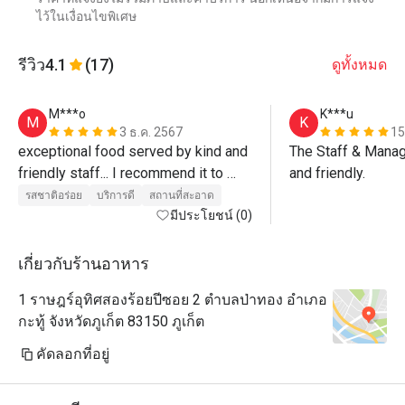
ไว้ในเงื่อนไขพิเศษ
รีวิว
4.1
(17)
ดูทั้งหมด
M***o
K***u
M
K
3 ธ.ค. 2567
15
exceptional food served by kind and 
The Staff & Manag
friendly staff... I recommend it to 
and friendly.
everyone for the high quality of 
รสชาติอร่อย
บริการดี
สถานที่สะอาด
food”...Congratulations 
มีประโยชน์ (0)
เกี่ยวกับร้านอาหาร
1 ราษฎร์อุทิศสองร้อยปีซอย 2 ตำบลป่าทอง อำเภอ
กะทู้ จังหวัดภูเก็ต 83150 ภูเก็ต
คัดลอกที่อยู่