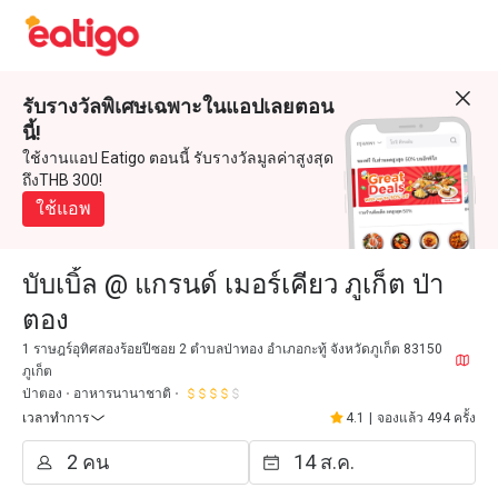
รับรางวัลพิเศษเฉพาะในแอปเลยตอน
นี้!
ใช้งานแอป Eatigo ตอนนี้ รับรางวัลมูลค่าสูงสุด
ถึงTHB 300!
ใช้แอพ
บับเบิ้ล @ แกรนด์ เมอร์เคียว ภูเก็ต ป่า
ตอง
1 ราษฎร์อุทิศสองร้อยปีซอย 2 ตำบลป่าทอง อำเภอกะทู้ จังหวัดภูเก็ต 83150
ภูเก็ต
ป่าตอง
อาหารนานาชาติ
เวลาทำการ
4.1
|
จองแล้ว 494 ครั้ง