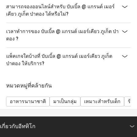
เวลา: 18:00 – 22:00 น.
สามารถจองออนไลน์สำหรับ บับเบิ้ล @ แกรนด์ เมอร์
ราคา: 890 บาทสุทธิ/ท่าน
เคียว ภูเก็ต ป่าตอง ได้หรือไม่?
เด็กอายุ 4 – 12 ปี รับส่วนลด 50% และเด็กอายุต่ำกว่า 4 ปี
รับประทานฟรี
เวลาทำการของ บับเบิ้ล @ แกรนด์ เมอร์เคียว ภูเก็ต ป่า
ส่วนลดอีททิโกสามารถใช้ได้กับเมนูบุฟเฟ่ต์เท่านั้น ไม่
ตอง ?
สามารถใช้ได้กับเมนูอาหารจานเดียว
ราคาสุทธิรวมภาษีและค่าบริการแล้ว
แพ็คเกจใดบ้างที่ บับเบิ้ล @ แกรนด์ เมอร์เคียว ภูเก็ต
เด็กอายุ 4–12 ปี รับส่วนลด 50% เด็กอายุต่ำกว่า 4 ปี รับ
ป่าตอง ให้บริการ?
ประทานฟรี
บุฟเฟ่ต์มีให้บริการเฉพาะวันตามกำหนดเท่านั้น: วันจันทร์
(Seafood Night), วันพุธ (Let's Meat Wednesday) และวัน
หมวดหมู่ที่คล้ายกัน
ศุกร์ (Grand Seafood Buffet)
แนะนำให้สำรองที่นั่งล่วงหน้า โดยเฉพาะสำหรับกลุ่ม
อาหารนานาชาติ
มาเป็นกลุ่ม
เหมาะสำหรับเด็ก
ร้า
ใหญ่
รายการอาหารอาจมีการเปลี่ยนแปลงตามฤดูกาลและ
วัตถุดิบสด
เกี่ยวกับอีททิโก
โปรโมชั่นนี้ไม่สามารถใช้ร่วมกับโปรโมชั่น ส่วนลด หรือ