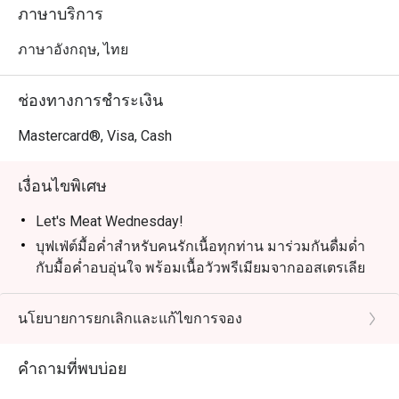
เวลา: 18:00 – 22:00 | ราคา: 890 บาทสุทธิ/ท่าน

ภาษาบริการ
เด็กอายุ 4–12 ปี: ลด 50% | เด็กอายุต่ำกว่า 4 ปี: ฟรี

ภาษาอังกฤษ, ไทย
Grand Seafood Buffet – ทุกวันศุกร์

ยกระดับสุดสัปดาห์ของคุณกับบุฟเฟ่ต์ซีฟู้ดสุดยิ่งใหญ่ ไฮไลท์
ช่องทางการชำระเงิน
รวมถึงถาดซีฟู้ดออนไอซ์ เช่น กั้งล็อบสเตอร์ หอยนางรม นำ
เข้าฝรั่งเศส กุ้งแม่น้ำ และซาชิมิญี่ปุ่น พร้อมสลัด ซุป และ
Mastercard®, Visa, Cash
ขนมปังอบสดใหม่ สำหรับคนรักเนื้อยังมีเนื้อออสเตรเลียย่าง
ให้ลิ้มลอง

เงื่อนไขพิเศษ
เวลา: 18:00 – 22:00 | ราคา: 1,390 บาทสุทธิ/ท่าน

เด็กอายุ 4–12 ปี: ลด 50% | เด็กอายุต่ำกว่า 4 ปี: ฟรี

Let's Meat Wednesday!
บุฟเฟ่ต์มื้อค่ำสำหรับคนรักเนื้อทุกท่าน มาร่วมกันดื่มด่ำ
สถานที่: ห้องอาหาร Bubbles, Grand Mercure Phuket 
กับมื้อค่ำอบอุ่นใจ พร้อมเนื้อวัวพรีเมียมจากออสเตรเลีย
Patong Resort and Villas
ย่างอย่างพิถีพิถัน, ซีฟู้ดสดใหม่บนน้ำแข็ง, เมนูอินเดีย
รสชาติจัดจ้าน และซูชิ & ซาชิมิสดใหม่ ทุกอย่างเพียง
นโยบายการยกเลิกและแก้ไขการจอง
THB 890
วันที่: ทุกวันพุธ
คำถามที่พบบ่อย
สถานที่: ห้องอาหาร Bubbles Restaurant