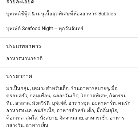
รายละเอียด
บุฟเฟ่ต์ซีฟู้ด & เมนูเนื้อสุดพิเศษที่ห้องอาหาร Bubbles

บุฟเฟ่ต์ Seafood Night – ทุกวันจันทร์

ดื่มด่ำกับความสดใหม่ของซีฟู้ดท้องถิ่นทุกวันจันทร์ เวลา 
18:00 – 22:00 เพลิดเพลินกับกุ้งแม่น้ำ ปูทะเล ปลา และ
ประเภทอาหาร
อาหารทะเลอีกมากมาย จัดเตรียมอย่างพิถีพิถันเพื่อมื้อค่ำรส
เลิศ ปิดท้ายด้วยขนมหวานสุดพิเศษ ทั้งขนมไทยดั้งเดิม ข้าว
อาหารนานาชาติ
เหนียวมะม่วง รวมถึงขนมหวานสไตล์ตะวันตก

ราคา: 999 บาทสุทธิ/ท่าน

บรรยากาศ
เด็กอายุ 4–12 ปี: ลด 50% | เด็กอายุต่ำกว่า 4 ปี: ฟรี

มาเป็นกลุ่ม, เหมาะสำหรับเด็ก, ร้านอาหารสบายๆ, มื้อ
Let's Meat Wednesday – ทุกวันพุธ

ครอบครัว, กลุ่มเพื่อน, ฉลองวันเกิด, โอกาสพิเศษ, กิจกรรม
เชิญชวนคนรักเนื้อทุกท่านมาสัมผัสบุฟเฟ่ต์อบอุ่นใจ ด้วยเนื้อ
ทีม, ฮาลาล, มังสวิรัติ, บุฟเฟต์, อาหารชุด, อะลาคาร์ท, คนรัก
วัวพรีเมียมจากออสเตรเลียย่างอย่างพิถีพิถัน ซีฟู้ดออนไอซ์ 
อาหารทะเล, คนรักเนื้อ, อาหารสำหรับเด็ก, มื้ออิ่มจุใจ,
เมนูอินเดียรสจัดจ้าน และซูชิ & ซาชิมิสดใหม่ ทั้งหมดเพียง 
ค็อกเทล, สดใส, นั่งสบาย, จัดจานสวย, อาหารเช้า, อาหาร
890 บาท ร่วมแชร์ประสบการณ์มื้อค่ำสุดพิเศษกับครอบครัว
กลางวัน, อาหารเย็น
และเพื่อน ๆ ในบรรยากาศอบอุ่น
