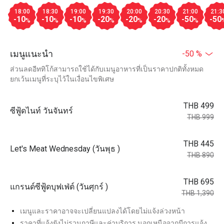
18:00
18:30
19:00
19:30
20:00
20:30
21:00
21:3
-10
-10
-10
-20
-20
-20
-50
-50
%
%
%
%
%
%
%
เมนูแนะนำ
-50 %
ส่วนลดอีททิโก้สามารถใช้ได้กับเมนูอาหารที่เป็นราคาปกติทั้งหมด
ยกเว้นเมนูที่ระบุไว้ในเงื่อนไขพิเศษ
THB 499
ซีฟู้ดไนท์ วันจันทร์
THB 999
THB 445
Let's Meat Wednesday (วันพุธ )
THB 890
THB 695
แกรนด์ซีฟู้ดบุฟเฟ่ต์ (วันศุกร์ )
THB 1,390
เมนูและราคาอาจจะเปลี่ยนแปลงได้โดยไม่แจ้งล่วงหน้า
ราคาที่แจ้งยังไม่รวมภาษีและค่าบริการ นอกเหนือจากมีการแจ้ง