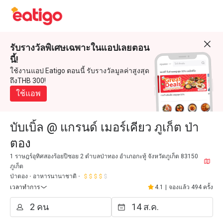
รับรางวัลพิเศษเฉพาะในแอปเลยตอน
นี้!
ใช้งานแอป Eatigo ตอนนี้ รับรางวัลมูลค่าสูงสุด
ถึงTHB 300!
ใช้แอพ
บับเบิ้ล @ แกรนด์ เมอร์เคียว ภูเก็ต ป่า
ตอง
1 ราษฎร์อุทิศสองร้อยปีซอย 2 ตำบลป่าทอง อำเภอกะทู้ จังหวัดภูเก็ต 83150
ภูเก็ต
ป่าตอง
อาหารนานาชาติ
เวลาทำการ
4.1
|
จองแล้ว 494 ครั้ง