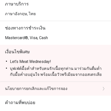
เวลา: 18:00 – 22:00 | ราคา: 890 บาทสุทธิ/ท่าน

ภาษาบริการ
เด็กอายุ 4–12 ปี: ลด 50% | เด็กอายุต่ำกว่า 4 ปี: ฟรี

ภาษาอังกฤษ, ไทย
Grand Seafood Buffet – ทุกวันศุกร์

ยกระดับสุดสัปดาห์ของคุณกับบุฟเฟ่ต์ซีฟู้ดสุดยิ่งใหญ่ ไฮไลท์
ช่องทางการชำระเงิน
รวมถึงถาดซีฟู้ดออนไอซ์ เช่น กั้งล็อบสเตอร์ หอยนางรม นำ
เข้าฝรั่งเศส กุ้งแม่น้ำ และซาชิมิญี่ปุ่น พร้อมสลัด ซุป และ
Mastercard®, Visa, Cash
ขนมปังอบสดใหม่ สำหรับคนรักเนื้อยังมีเนื้อออสเตรเลียย่าง
ให้ลิ้มลอง

เงื่อนไขพิเศษ
เวลา: 18:00 – 22:00 | ราคา: 1,390 บาทสุทธิ/ท่าน

เด็กอายุ 4–12 ปี: ลด 50% | เด็กอายุต่ำกว่า 4 ปี: ฟรี

Let's Meat Wednesday!
บุฟเฟ่ต์มื้อค่ำสำหรับคนรักเนื้อทุกท่าน มาร่วมกันดื่มด่ำ
สถานที่: ห้องอาหาร Bubbles, Grand Mercure Phuket 
กับมื้อค่ำอบอุ่นใจ พร้อมเนื้อวัวพรีเมียมจากออสเตรเลีย
Patong Resort and Villas
ย่างอย่างพิถีพิถัน, ซีฟู้ดสดใหม่บนน้ำแข็ง, เมนูอินเดีย
รสชาติจัดจ้าน และซูชิ & ซาชิมิสดใหม่ ทุกอย่างเพียง
นโยบายการยกเลิกและแก้ไขการจอง
THB 890
วันที่: ทุกวันพุธ
คำถามที่พบบ่อย
สถานที่: ห้องอาหาร Bubbles Restaurant