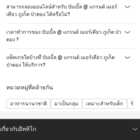
เวลา: 18:00 – 22:00 น.
สามารถจองออนไลน์สำหรับ บับเบิ้ล @ แกรนด์ เมอร์
ราคา: 890 บาทสุทธิ/ท่าน
เคียว ภูเก็ต ป่าตอง ได้หรือไม่?
เด็กอายุ 4 – 12 ปี รับส่วนลด 50% และเด็กอายุต่ำกว่า 4 ปี
รับประทานฟรี
เวลาทำการของ บับเบิ้ล @ แกรนด์ เมอร์เคียว ภูเก็ต ป่า
ส่วนลดอีททิโกสามารถใช้ได้กับเมนูบุฟเฟ่ต์เท่านั้น ไม่
ตอง ?
สามารถใช้ได้กับเมนูอาหารจานเดียว
ราคาสุทธิรวมภาษีและค่าบริการแล้ว
แพ็คเกจใดบ้างที่ บับเบิ้ล @ แกรนด์ เมอร์เคียว ภูเก็ต
เด็กอายุ 4–12 ปี รับส่วนลด 50% เด็กอายุต่ำกว่า 4 ปี รับ
ป่าตอง ให้บริการ?
ประทานฟรี
บุฟเฟ่ต์มีให้บริการเฉพาะวันตามกำหนดเท่านั้น: วันจันทร์
(Seafood Night), วันพุธ (Let's Meat Wednesday) และวัน
หมวดหมู่ที่คล้ายกัน
ศุกร์ (Grand Seafood Buffet)
แนะนำให้สำรองที่นั่งล่วงหน้า โดยเฉพาะสำหรับกลุ่ม
อาหารนานาชาติ
มาเป็นกลุ่ม
เหมาะสำหรับเด็ก
ร้า
ใหญ่
รายการอาหารอาจมีการเปลี่ยนแปลงตามฤดูกาลและ
วัตถุดิบสด
เกี่ยวกับอีททิโก
โปรโมชั่นนี้ไม่สามารถใช้ร่วมกับโปรโมชั่น ส่วนลด หรือ