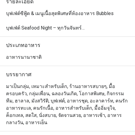
รายละเอียด
บุฟเฟ่ต์ซีฟู้ด & เมนูเนื้อสุดพิเศษที่ห้องอาหาร Bubbles

บุฟเฟ่ต์ Seafood Night – ทุกวันจันทร์

ดื่มด่ำกับความสดใหม่ของซีฟู้ดท้องถิ่นทุกวันจันทร์ เวลา 
18:00 – 22:00 เพลิดเพลินกับกุ้งแม่น้ำ ปูทะเล ปลา และ
ประเภทอาหาร
อาหารทะเลอีกมากมาย จัดเตรียมอย่างพิถีพิถันเพื่อมื้อค่ำรส
เลิศ ปิดท้ายด้วยขนมหวานสุดพิเศษ ทั้งขนมไทยดั้งเดิม ข้าว
อาหารนานาชาติ
เหนียวมะม่วง รวมถึงขนมหวานสไตล์ตะวันตก

ราคา: 999 บาทสุทธิ/ท่าน

บรรยากาศ
เด็กอายุ 4–12 ปี: ลด 50% | เด็กอายุต่ำกว่า 4 ปี: ฟรี

มาเป็นกลุ่ม, เหมาะสำหรับเด็ก, ร้านอาหารสบายๆ, มื้อ
Let's Meat Wednesday – ทุกวันพุธ

ครอบครัว, กลุ่มเพื่อน, ฉลองวันเกิด, โอกาสพิเศษ, กิจกรรม
เชิญชวนคนรักเนื้อทุกท่านมาสัมผัสบุฟเฟ่ต์อบอุ่นใจ ด้วยเนื้อ
ทีม, ฮาลาล, มังสวิรัติ, บุฟเฟต์, อาหารชุด, อะลาคาร์ท, คนรัก
วัวพรีเมียมจากออสเตรเลียย่างอย่างพิถีพิถัน ซีฟู้ดออนไอซ์ 
อาหารทะเล, คนรักเนื้อ, อาหารสำหรับเด็ก, มื้ออิ่มจุใจ,
เมนูอินเดียรสจัดจ้าน และซูชิ & ซาชิมิสดใหม่ ทั้งหมดเพียง 
ค็อกเทล, สดใส, นั่งสบาย, จัดจานสวย, อาหารเช้า, อาหาร
890 บาท ร่วมแชร์ประสบการณ์มื้อค่ำสุดพิเศษกับครอบครัว
กลางวัน, อาหารเย็น
และเพื่อน ๆ ในบรรยากาศอบอุ่น
