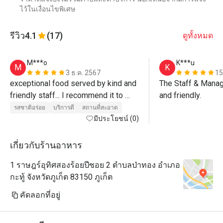
ไว้ในเงื่อนไขพิเศษ
รีวิว
4.1
(17)
ดูทั้งหมด
M***o
K***u
M
K
3 ธ.ค. 2567
15
exceptional food served by kind and 
The Staff & Manag
friendly staff... I recommend it to 
and friendly.
everyone for the high quality of 
รสชาติอร่อย
บริการดี
สถานที่สะอาด
food”...Congratulations 
มีประโยชน์ (0)
เกี่ยวกับร้านอาหาร
1 ราษฎร์อุทิศสองร้อยปีซอย 2 ตำบลป่าทอง อำเภอ
กะทู้ จังหวัดภูเก็ต 83150 ภูเก็ต
คัดลอกที่อยู่