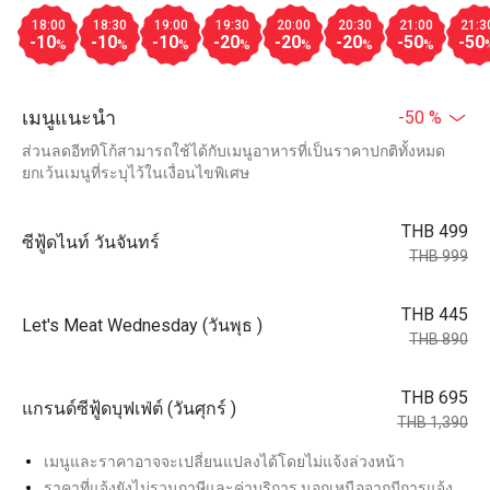
18:00
18:30
19:00
19:30
20:00
20:30
21:00
21:3
-10
-10
-10
-20
-20
-20
-50
-50
%
%
%
%
%
%
%
เมนูแนะนำ
-50 %
ส่วนลดอีททิโก้สามารถใช้ได้กับเมนูอาหารที่เป็นราคาปกติทั้งหมด
ยกเว้นเมนูที่ระบุไว้ในเงื่อนไขพิเศษ
THB 499
ซีฟู้ดไนท์ วันจันทร์
THB 999
THB 445
Let's Meat Wednesday (วันพุธ )
THB 890
THB 695
แกรนด์ซีฟู้ดบุฟเฟ่ต์ (วันศุกร์ )
THB 1,390
เมนูและราคาอาจจะเปลี่ยนแปลงได้โดยไม่แจ้งล่วงหน้า
ราคาที่แจ้งยังไม่รวมภาษีและค่าบริการ นอกเหนือจากมีการแจ้ง