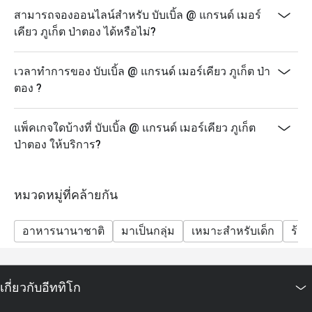
เวลา: 18:00 – 22:00 น.
สามารถจองออนไลน์สำหรับ บับเบิ้ล @ แกรนด์ เมอร์
ราคา: 890 บาทสุทธิ/ท่าน
เคียว ภูเก็ต ป่าตอง ได้หรือไม่?
เด็กอายุ 4 – 12 ปี รับส่วนลด 50% และเด็กอายุต่ำกว่า 4 ปี
รับประทานฟรี
เวลาทำการของ บับเบิ้ล @ แกรนด์ เมอร์เคียว ภูเก็ต ป่า
ส่วนลดอีททิโกสามารถใช้ได้กับเมนูบุฟเฟ่ต์เท่านั้น ไม่
ตอง ?
สามารถใช้ได้กับเมนูอาหารจานเดียว
ราคาสุทธิรวมภาษีและค่าบริการแล้ว
แพ็คเกจใดบ้างที่ บับเบิ้ล @ แกรนด์ เมอร์เคียว ภูเก็ต
เด็กอายุ 4–12 ปี รับส่วนลด 50% เด็กอายุต่ำกว่า 4 ปี รับ
ป่าตอง ให้บริการ?
ประทานฟรี
บุฟเฟ่ต์มีให้บริการเฉพาะวันตามกำหนดเท่านั้น: วันจันทร์
(Seafood Night), วันพุธ (Let's Meat Wednesday) และวัน
หมวดหมู่ที่คล้ายกัน
ศุกร์ (Grand Seafood Buffet)
แนะนำให้สำรองที่นั่งล่วงหน้า โดยเฉพาะสำหรับกลุ่ม
อาหารนานาชาติ
มาเป็นกลุ่ม
เหมาะสำหรับเด็ก
ร้า
ใหญ่
รายการอาหารอาจมีการเปลี่ยนแปลงตามฤดูกาลและ
วัตถุดิบสด
เกี่ยวกับอีททิโก
โปรโมชั่นนี้ไม่สามารถใช้ร่วมกับโปรโมชั่น ส่วนลด หรือ