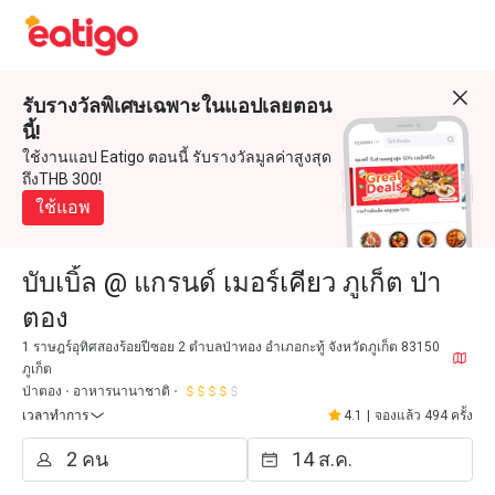
รับรางวัลพิเศษเฉพาะในแอปเลยตอน
นี้!
ใช้งานแอป Eatigo ตอนนี้ รับรางวัลมูลค่าสูงสุด
ถึงTHB 300!
ใช้แอพ
บับเบิ้ล @ แกรนด์ เมอร์เคียว ภูเก็ต ป่า
ตอง
1 ราษฎร์อุทิศสองร้อยปีซอย 2 ตำบลป่าทอง อำเภอกะทู้ จังหวัดภูเก็ต 83150
ภูเก็ต
ป่าตอง
อาหารนานาชาติ
เวลาทำการ
4.1
|
จองแล้ว 494 ครั้ง