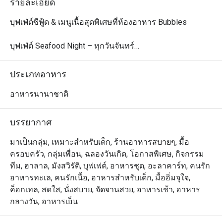
รายละเอียด
บุฟเฟ่ต์ซีฟู้ด & เมนูเนื้อสุดพิเศษที่ห้องอาหาร Bubbles

บุฟเฟ่ต์ Seafood Night – ทุกวันจันทร์

ดื่มด่ำกับความสดใหม่ของซีฟู้ดท้องถิ่นทุกวันจันทร์ เวลา 
18:00 – 22:00 เพลิดเพลินกับกุ้งแม่น้ำ ปูทะเล ปลา และ
ประเภทอาหาร
อาหารทะเลอีกมากมาย จัดเตรียมอย่างพิถีพิถันเพื่อมื้อค่ำรส
เลิศ ปิดท้ายด้วยขนมหวานสุดพิเศษ ทั้งขนมไทยดั้งเดิม ข้าว
อาหารนานาชาติ
เหนียวมะม่วง รวมถึงขนมหวานสไตล์ตะวันตก

ราคา: 999 บาทสุทธิ/ท่าน

บรรยากาศ
เด็กอายุ 4–12 ปี: ลด 50% | เด็กอายุต่ำกว่า 4 ปี: ฟรี

มาเป็นกลุ่ม, เหมาะสำหรับเด็ก, ร้านอาหารสบายๆ, มื้อ
Let's Meat Wednesday – ทุกวันพุธ

ครอบครัว, กลุ่มเพื่อน, ฉลองวันเกิด, โอกาสพิเศษ, กิจกรรม
เชิญชวนคนรักเนื้อทุกท่านมาสัมผัสบุฟเฟ่ต์อบอุ่นใจ ด้วยเนื้อ
ทีม, ฮาลาล, มังสวิรัติ, บุฟเฟต์, อาหารชุด, อะลาคาร์ท, คนรัก
วัวพรีเมียมจากออสเตรเลียย่างอย่างพิถีพิถัน ซีฟู้ดออนไอซ์ 
อาหารทะเล, คนรักเนื้อ, อาหารสำหรับเด็ก, มื้ออิ่มจุใจ,
เมนูอินเดียรสจัดจ้าน และซูชิ & ซาชิมิสดใหม่ ทั้งหมดเพียง 
ค็อกเทล, สดใส, นั่งสบาย, จัดจานสวย, อาหารเช้า, อาหาร
890 บาท ร่วมแชร์ประสบการณ์มื้อค่ำสุดพิเศษกับครอบครัว
กลางวัน, อาหารเย็น
และเพื่อน ๆ ในบรรยากาศอบอุ่น
