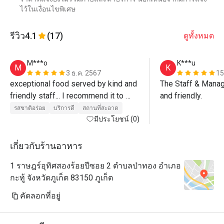
ไว้ในเงื่อนไขพิเศษ
รีวิว
4.1
(17)
ดูทั้งหมด
M***o
K***u
M
K
3 ธ.ค. 2567
15
exceptional food served by kind and 
The Staff & Manag
friendly staff... I recommend it to 
and friendly.
everyone for the high quality of 
รสชาติอร่อย
บริการดี
สถานที่สะอาด
food”...Congratulations 
มีประโยชน์ (0)
เกี่ยวกับร้านอาหาร
1 ราษฎร์อุทิศสองร้อยปีซอย 2 ตำบลป่าทอง อำเภอ
กะทู้ จังหวัดภูเก็ต 83150 ภูเก็ต
คัดลอกที่อยู่