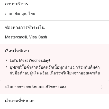
เวลา: 18:00 – 22:00 | ราคา: 890 บาทสุทธิ/ท่าน

ภาษาบริการ
เด็กอายุ 4–12 ปี: ลด 50% | เด็กอายุต่ำกว่า 4 ปี: ฟรี

ภาษาอังกฤษ, ไทย
Grand Seafood Buffet – ทุกวันศุกร์

ยกระดับสุดสัปดาห์ของคุณกับบุฟเฟ่ต์ซีฟู้ดสุดยิ่งใหญ่ ไฮไลท์
ช่องทางการชำระเงิน
รวมถึงถาดซีฟู้ดออนไอซ์ เช่น กั้งล็อบสเตอร์ หอยนางรม นำ
เข้าฝรั่งเศส กุ้งแม่น้ำ และซาชิมิญี่ปุ่น พร้อมสลัด ซุป และ
Mastercard®, Visa, Cash
ขนมปังอบสดใหม่ สำหรับคนรักเนื้อยังมีเนื้อออสเตรเลียย่าง
ให้ลิ้มลอง

เงื่อนไขพิเศษ
เวลา: 18:00 – 22:00 | ราคา: 1,390 บาทสุทธิ/ท่าน

เด็กอายุ 4–12 ปี: ลด 50% | เด็กอายุต่ำกว่า 4 ปี: ฟรี

Let's Meat Wednesday!
บุฟเฟ่ต์มื้อค่ำสำหรับคนรักเนื้อทุกท่าน มาร่วมกันดื่มด่ำ
สถานที่: ห้องอาหาร Bubbles, Grand Mercure Phuket 
กับมื้อค่ำอบอุ่นใจ พร้อมเนื้อวัวพรีเมียมจากออสเตรเลีย
Patong Resort and Villas
ย่างอย่างพิถีพิถัน, ซีฟู้ดสดใหม่บนน้ำแข็ง, เมนูอินเดีย
รสชาติจัดจ้าน และซูชิ & ซาชิมิสดใหม่ ทุกอย่างเพียง
นโยบายการยกเลิกและแก้ไขการจอง
THB 890
วันที่: ทุกวันพุธ
คำถามที่พบบ่อย
สถานที่: ห้องอาหาร Bubbles Restaurant