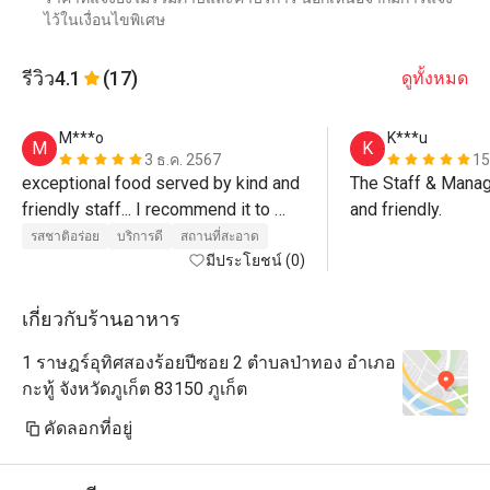
ไว้ในเงื่อนไขพิเศษ
รีวิว
4.1
(17)
ดูทั้งหมด
M***o
K***u
M
K
3 ธ.ค. 2567
15
exceptional food served by kind and 
The Staff & Manag
friendly staff... I recommend it to 
and friendly.
everyone for the high quality of 
รสชาติอร่อย
บริการดี
สถานที่สะอาด
food”...Congratulations 
มีประโยชน์ (0)
เกี่ยวกับร้านอาหาร
1 ราษฎร์อุทิศสองร้อยปีซอย 2 ตำบลป่าทอง อำเภอ
กะทู้ จังหวัดภูเก็ต 83150 ภูเก็ต
คัดลอกที่อยู่