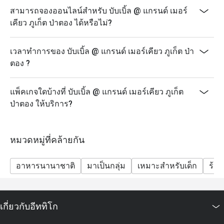
เวลา: 18:00 – 22:00 น.
สามารถจองออนไลน์สำหรับ บับเบิ้ล @ แกรนด์ เมอร์
ราคา: 890 บาทสุทธิ/ท่าน
เคียว ภูเก็ต ป่าตอง ได้หรือไม่?
เด็กอายุ 4 – 12 ปี รับส่วนลด 50% และเด็กอายุต่ำกว่า 4 ปี
รับประทานฟรี
เวลาทำการของ บับเบิ้ล @ แกรนด์ เมอร์เคียว ภูเก็ต ป่า
ส่วนลดอีททิโกสามารถใช้ได้กับเมนูบุฟเฟ่ต์เท่านั้น ไม่
ตอง ?
สามารถใช้ได้กับเมนูอาหารจานเดียว
ราคาสุทธิรวมภาษีและค่าบริการแล้ว
แพ็คเกจใดบ้างที่ บับเบิ้ล @ แกรนด์ เมอร์เคียว ภูเก็ต
เด็กอายุ 4–12 ปี รับส่วนลด 50% เด็กอายุต่ำกว่า 4 ปี รับ
ป่าตอง ให้บริการ?
ประทานฟรี
บุฟเฟ่ต์มีให้บริการเฉพาะวันตามกำหนดเท่านั้น: วันจันทร์
(Seafood Night), วันพุธ (Let's Meat Wednesday) และวัน
หมวดหมู่ที่คล้ายกัน
ศุกร์ (Grand Seafood Buffet)
แนะนำให้สำรองที่นั่งล่วงหน้า โดยเฉพาะสำหรับกลุ่ม
อาหารนานาชาติ
มาเป็นกลุ่ม
เหมาะสำหรับเด็ก
ร้า
ใหญ่
รายการอาหารอาจมีการเปลี่ยนแปลงตามฤดูกาลและ
วัตถุดิบสด
เกี่ยวกับอีททิโก
โปรโมชั่นนี้ไม่สามารถใช้ร่วมกับโปรโมชั่น ส่วนลด หรือ