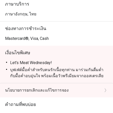
เวลา: 18:00 – 22:00 | ราคา: 890 บาทสุทธิ/ท่าน

ภาษาบริการ
เด็กอายุ 4–12 ปี: ลด 50% | เด็กอายุต่ำกว่า 4 ปี: ฟรี

ภาษาอังกฤษ, ไทย
Grand Seafood Buffet – ทุกวันศุกร์

ยกระดับสุดสัปดาห์ของคุณกับบุฟเฟ่ต์ซีฟู้ดสุดยิ่งใหญ่ ไฮไลท์
ช่องทางการชำระเงิน
รวมถึงถาดซีฟู้ดออนไอซ์ เช่น กั้งล็อบสเตอร์ หอยนางรม นำ
เข้าฝรั่งเศส กุ้งแม่น้ำ และซาชิมิญี่ปุ่น พร้อมสลัด ซุป และ
Mastercard®, Visa, Cash
ขนมปังอบสดใหม่ สำหรับคนรักเนื้อยังมีเนื้อออสเตรเลียย่าง
ให้ลิ้มลอง

เงื่อนไขพิเศษ
เวลา: 18:00 – 22:00 | ราคา: 1,390 บาทสุทธิ/ท่าน

เด็กอายุ 4–12 ปี: ลด 50% | เด็กอายุต่ำกว่า 4 ปี: ฟรี

Let's Meat Wednesday!
บุฟเฟ่ต์มื้อค่ำสำหรับคนรักเนื้อทุกท่าน มาร่วมกันดื่มด่ำ
สถานที่: ห้องอาหาร Bubbles, Grand Mercure Phuket 
กับมื้อค่ำอบอุ่นใจ พร้อมเนื้อวัวพรีเมียมจากออสเตรเลีย
Patong Resort and Villas
ย่างอย่างพิถีพิถัน, ซีฟู้ดสดใหม่บนน้ำแข็ง, เมนูอินเดีย
รสชาติจัดจ้าน และซูชิ & ซาชิมิสดใหม่ ทุกอย่างเพียง
นโยบายการยกเลิกและแก้ไขการจอง
THB 890
วันที่: ทุกวันพุธ
คำถามที่พบบ่อย
สถานที่: ห้องอาหาร Bubbles Restaurant