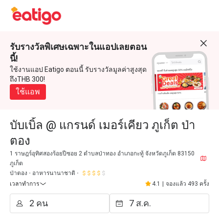
รับรางวัลพิเศษเฉพาะในแอปเลยตอน
นี้!
ใช้งานแอป Eatigo ตอนนี้ รับรางวัลมูลค่าสูงสุด
ถึงTHB 300!
ใช้แอพ
บับเบิ้ล @ แกรนด์ เมอร์เคียว ภูเก็ต ป่า
ตอง
1 ราษฎร์อุทิศสองร้อยปีซอย 2 ตำบลป่าทอง อำเภอกะทู้ จังหวัดภูเก็ต 83150
ภูเก็ต
ป่าตอง
อาหารนานาชาติ
เวลาทำการ
4.1
|
จองแล้ว 493 ครั้ง