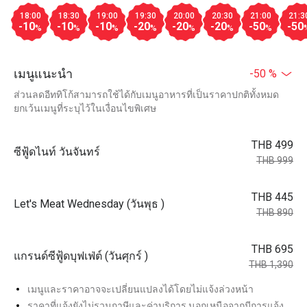
18:00
18:30
19:00
19:30
20:00
20:30
21:00
21:3
-10
-10
-10
-20
-20
-20
-50
-50
%
%
%
%
%
%
%
เมนูแนะนำ
-50 %
ส่วนลดอีททิโก้สามารถใช้ได้กับเมนูอาหารที่เป็นราคาปกติทั้งหมด
ยกเว้นเมนูที่ระบุไว้ในเงื่อนไขพิเศษ
THB 499
ซีฟู้ดไนท์ วันจันทร์
THB 999
THB 445
Let's Meat Wednesday (วันพุธ )
THB 890
THB 695
แกรนด์ซีฟู้ดบุฟเฟ่ต์ (วันศุกร์ )
THB 1,390
เมนูและราคาอาจจะเปลี่ยนแปลงได้โดยไม่แจ้งล่วงหน้า
ราคาที่แจ้งยังไม่รวมภาษีและค่าบริการ นอกเหนือจากมีการแจ้ง