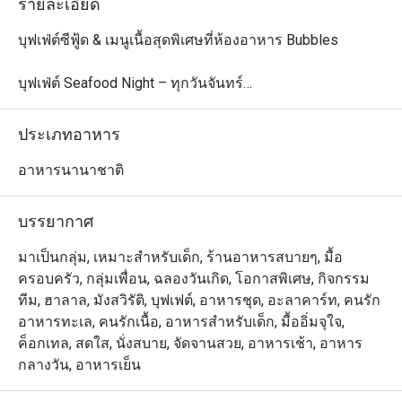
รายละเอียด
บุฟเฟ่ต์ซีฟู้ด & เมนูเนื้อสุดพิเศษที่ห้องอาหาร Bubbles

บุฟเฟ่ต์ Seafood Night – ทุกวันจันทร์

ดื่มด่ำกับความสดใหม่ของซีฟู้ดท้องถิ่นทุกวันจันทร์ เวลา 
18:00 – 22:00 เพลิดเพลินกับกุ้งแม่น้ำ ปูทะเล ปลา และ
ประเภทอาหาร
อาหารทะเลอีกมากมาย จัดเตรียมอย่างพิถีพิถันเพื่อมื้อค่ำรส
เลิศ ปิดท้ายด้วยขนมหวานสุดพิเศษ ทั้งขนมไทยดั้งเดิม ข้าว
อาหารนานาชาติ
เหนียวมะม่วง รวมถึงขนมหวานสไตล์ตะวันตก

ราคา: 999 บาทสุทธิ/ท่าน

บรรยากาศ
เด็กอายุ 4–12 ปี: ลด 50% | เด็กอายุต่ำกว่า 4 ปี: ฟรี

มาเป็นกลุ่ม, เหมาะสำหรับเด็ก, ร้านอาหารสบายๆ, มื้อ
Let's Meat Wednesday – ทุกวันพุธ

ครอบครัว, กลุ่มเพื่อน, ฉลองวันเกิด, โอกาสพิเศษ, กิจกรรม
เชิญชวนคนรักเนื้อทุกท่านมาสัมผัสบุฟเฟ่ต์อบอุ่นใจ ด้วยเนื้อ
ทีม, ฮาลาล, มังสวิรัติ, บุฟเฟต์, อาหารชุด, อะลาคาร์ท, คนรัก
วัวพรีเมียมจากออสเตรเลียย่างอย่างพิถีพิถัน ซีฟู้ดออนไอซ์ 
อาหารทะเล, คนรักเนื้อ, อาหารสำหรับเด็ก, มื้ออิ่มจุใจ,
เมนูอินเดียรสจัดจ้าน และซูชิ & ซาชิมิสดใหม่ ทั้งหมดเพียง 
ค็อกเทล, สดใส, นั่งสบาย, จัดจานสวย, อาหารเช้า, อาหาร
890 บาท ร่วมแชร์ประสบการณ์มื้อค่ำสุดพิเศษกับครอบครัว
กลางวัน, อาหารเย็น
และเพื่อน ๆ ในบรรยากาศอบอุ่น
