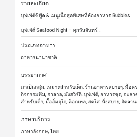
รายละเอียด
บุฟเฟ่ต์ซีฟู้ด & เมนูเนื้อสุดพิเศษที่ห้องอาหาร Bubbles

บุฟเฟ่ต์ Seafood Night – ทุกวันจันทร์

ดื่มด่ำกับความสดใหม่ของซีฟู้ดท้องถิ่นทุกวันจันทร์ เวลา 
ปลา และอาหารทะเลอีกมากมาย จัดเตรียมอย่างพิถีพิถันเ
ประเภทอาหาร
พิเศษ ทั้งขนมไทยดั้งเดิม ข้าวเหนียวมะม่วง รวมถึงขน
อาหารนานาชาติ
ราคา: 999 บาทสุทธิ/ท่าน

เด็กอายุ 4–12 ปี: ลด 50% | เด็กอายุต่ำกว่า 4 ปี: ฟรี

บรรยากาศ
Let's Meat Wednesday – ทุกวันพุธ

มาเป็นกลุ่ม, เหมาะสำหรับเด็ก, ร้านอาหารสบายๆ, มื้อครอ
เชิญชวนคนรักเนื้อทุกท่านมาสัมผัสบุฟเฟ่ต์อบอุ่นใจ ด้วย
กิจกรรมทีม, ฮาลาล, มังสวิรัติ, บุฟเฟต์, อาหารชุด, อะ
พิถีพิถัน ซีฟู้ดออนไอซ์ เมนูอินเดียรสจัดจ้าน และซูชิ &
สำหรับเด็ก, มื้ออิ่มจุใจ, ค็อกเทล, สดใส, นั่งสบาย, จั
ประสบการณ์มื้อค่ำสุดพิเศษกับครอบครัวและเพื่อน ๆ ใ
เวลา: 18:00 – 22:00 | ราคา: 890 บาทสุทธิ/ท่าน

เด็กอายุ 4–12 ปี: ลด 50% | เด็กอายุต่ำกว่า 4 ปี: ฟรี

ภาษาบริการ
ภาษาอังกฤษ, ไทย
Grand Seafood Buffet – ทุกวันศุกร์
