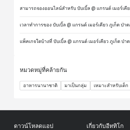
ส่วนลดอีททิโกสามารถใช้ได้กับเมนูบุฟเฟ่ต์เท่านั้น 
สามารถจองออนไลน์สำหรับ บับเบิ้ล @ แกรนด์ เมอร์เคียว 
ราคาสุทธิรวมภาษีและค่าบริการแล้ว
เด็กอายุ 4–12 ปี รับส่วนลด 50% เด็กอายุต่ำกว่า 4 ปี
เวลาทำการของ บับเบิ้ล @ แกรนด์ เมอร์เคียว ภูเก็ต ป่าต
บุฟเฟ่ต์มีให้บริการเฉพาะวันตามกำหนดเท่านั้น: วันจัน
Wednesday) และวันศุกร์ (Grand Seafood Buffet)
แพ็คเกจใดบ้างที่ บับเบิ้ล @ แกรนด์ เมอร์เคียว ภูเก็ต ป่า
แนะนำให้สำรองที่นั่งล่วงหน้า โดยเฉพาะสำหรับกลุ่
รายการอาหารอาจมีการเปลี่ยนแปลงตามฤดูกาลและว
โปรโมชั่นนี้ไม่สามารถใช้ร่วมกับโปรโมชั่น ส่วนลด ห
ทางร้านอาหารขอสงวนสิทธิ์ในการเปลี่ยนแปลงเมนูหร
หมวดหมู่ที่คล้ายกัน
อาหารนานาชาติ
มาเป็นกลุ่ม
เหมาะสำหรับเด็ก
ดาวน์โหลดแอป
เกี่ยวกับอีททิโก