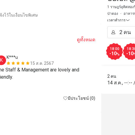
1 ราษฎร์อุทิศสองร
ป่าตอง
อาหาร
้งไว้ในเงื่อนไขพิเศษ
เวลาทำการ
ดูทั้งหมด
18:00
18:3
-10
-10
%
K***u
J****a
K
J
15 ส.ค. 2567
he Staff & Management are lovely and 
Everything pe
2 คน
riendly.
staffs. They 
14 ส.ค.
,
--:--
so much!
มีประโยชน์ (0)