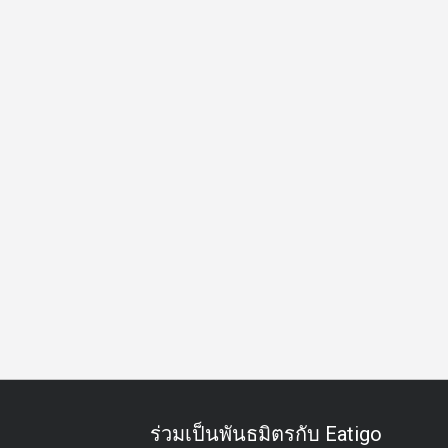
ิด
โอกาสพิเศษ
กิจกรรมทีม
ฮาลาล
มังสวิรัติ
บุฟเฟต์
ร่วมเป็นพันธมิตรกับ Eatigo