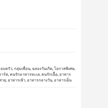
18:00 – 22:00 เพลิดเพลินกับกุ้งแม่น้ำ ปูทะเล 
พื่อมื้อค่ำรสเลิศ ปิดท้ายด้วยขนมหวานสุด
มหวานสไตล์ตะวันตก

บครัว, กลุ่มเพื่อน, ฉลองวันเกิด, โอกาสพิเศษ,
เนื้อวัวพรีเมียมจากออสเตรเลียย่างอย่าง
ลาคาร์ท, คนรักอาหารทะเล, คนรักเนื้อ, อาหาร
 ซาชิมิสดใหม่ ทั้งหมดเพียง 890 บาท ร่วมแชร์
ดจานสวย, อาหารเช้า, อาหารกลางวัน, อาหารเย็น
นบรรยากาศอบอุ่น
