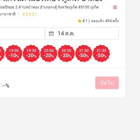
้อยปีซอย 2 ตำบลป่าทอง อำเภอกะทู้ จังหวัดภูเก็ต 83150 ภูเก็ต
นานาชาติ
4.1
|
จองแล้ว 494 ครั้ง
0
19:00
19:30
20:00
20:30
21:00
21:30
-10
-20
-20
-20
-50
-50
%
%
%
%
%
%
%
R*********
R
14 ก.ค. 2567
2 ธ.ค. 25
rfect! Thanks to New and all the 
are so kind and helpful. Love here 
ถัดไป
/
--%
มีประโยชน์ (0)