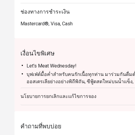
ยกระดับสุดสัปดาห์ของคุณกับบุฟเฟ่ต์ซีฟู้ดสุดยิ่งใหญ่ ไฮ
ล็อบสเตอร์ หอยนางรม นำเข้าฝรั่งเศส กุ้งแม่น้ำ และซาช
ช่องทางการชำระเงิน
สำหรับคนรักเนื้อยังมีเนื้อออสเตรเลียย่างให้ลิ้มลอง

Mastercard®, Visa, Cash
เวลา: 18:00 – 22:00 | ราคา: 1,390 บาทสุทธิ/ท่าน

เด็กอายุ 4–12 ปี: ลด 50% | เด็กอายุต่ำกว่า 4 ปี: ฟรี

สถานที่: ห้องอาหาร Bubbles, Grand Mercure Phuket Pa
เงื่อนไขพิเศษ
Let's Meat Wednesday!
บุฟเฟ่ต์มื้อค่ำสำหรับคนรักเนื้อทุกท่าน มาร่วมกันดื่มด
ออสเตรเลียย่างอย่างพิถีพิถัน, ซีฟู้ดสดใหม่บนน้ำแข็ง,
ใหม่ ทุกอย่างเพียง THB 890
นโยบายการยกเลิกและแก้ไขการจอง
วันที่: ทุกวันพุธ
สถานที่: ห้องอาหาร Bubbles Restaurant
เวลา: 18:00 – 22:00 น.
ราคา: 890 บาทสุทธิ/ท่าน
คำถามที่พบบ่อย
เด็กอายุ 4 – 12 ปี รับส่วนลด 50% และเด็กอายุต่ำกว่า