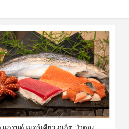
@ แกรนด์ เมอร์เคียว ภูเก็ต ป่าตอง