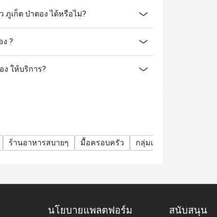
ไม่สามารถใช้ได้กับเมนูอาหารจานเดียว
ภูเก็ต ป่าตอง ได้หรือไม่?
 รับประทานฟรี
อง ?
ทร์ (Seafood Night), วันพุธ (Let's Meat
ตอง ให้บริการ?
มใหญ่
ัตถุดิบสด
รือคูปองอื่นได้
ือเงื่อนไขโดยไม่ต้องแจ้งให้ทราบล่วงหน้า
ร้านอาหารสบายๆ
มื้อครอบครัว
กลุ่มเพื่อน
ฉลองวันเก
นโยบายแพลตฟอร์ม
สนับสนุน