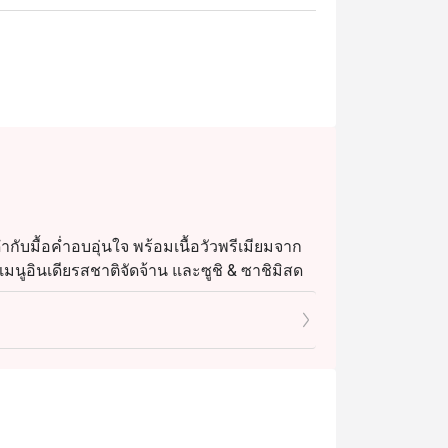
ไลท์รวมถึงถาดซีฟู้ดออนไอซ์ เช่น กั้ง
ิมิญี่ปุ่น พร้อมสลัด ซุป และขนมปังอบสดใหม่ 
tong Resort and Villas
่ำกับมื้อค่ำอบอุ่นใจ พร้อมเนื้อวัวพรีเมียมจาก
 เมนูอินเดียรสชาติจัดจ้าน และซูชิ & ซาชิมิสด
 4 ปี รับประทานฟรี