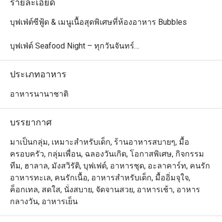
รายละเอียด
บุฟเฟ่ต์ซีฟู้ด & เมนูเนื้อสุดพิเศษที่ห้องอาหาร Bubbles

บุฟเฟ่ต์ Seafood Night – ทุกวันจันทร์

ดื่มด่ำกับความสดใหม่ของซีฟู้ดท้องถิ่นทุกวันจันทร์ เวลา 
18:00 – 22:00 เพลิดเพลินกับกุ้งแม่น้ำ ปูทะเล ปลา และ
ประเภทอาหาร
อาหารทะเลอีกมากมาย จัดเตรียมอย่างพิถีพิถันเพื่อมื้อค่ำรส
เลิศ ปิดท้ายด้วยขนมหวานสุดพิเศษ ทั้งขนมไทยดั้งเดิม ข้าว
อาหารนานาชาติ
เหนียวมะม่วง รวมถึงขนมหวานสไตล์ตะวันตก

ราคา: 999 บาทสุทธิ/ท่าน

บรรยากาศ
เด็กอายุ 4–12 ปี: ลด 50% | เด็กอายุต่ำกว่า 4 ปี: ฟรี

มาเป็นกลุ่ม, เหมาะสำหรับเด็ก, ร้านอาหารสบายๆ, มื้อ
Let's Meat Wednesday – ทุกวันพุธ

ครอบครัว, กลุ่มเพื่อน, ฉลองวันเกิด, โอกาสพิเศษ, กิจกรรม
เชิญชวนคนรักเนื้อทุกท่านมาสัมผัสบุฟเฟ่ต์อบอุ่นใจ ด้วยเนื้อ
ทีม, ฮาลาล, มังสวิรัติ, บุฟเฟต์, อาหารชุด, อะลาคาร์ท, คนรัก
วัวพรีเมียมจากออสเตรเลียย่างอย่างพิถีพิถัน ซีฟู้ดออนไอซ์ 
อาหารทะเล, คนรักเนื้อ, อาหารสำหรับเด็ก, มื้ออิ่มจุใจ,
เมนูอินเดียรสจัดจ้าน และซูชิ & ซาชิมิสดใหม่ ทั้งหมดเพียง 
ค็อกเทล, สดใส, นั่งสบาย, จัดจานสวย, อาหารเช้า, อาหาร
890 บาท ร่วมแชร์ประสบการณ์มื้อค่ำสุดพิเศษกับครอบครัว
กลางวัน, อาหารเย็น
และเพื่อน ๆ ในบรรยากาศอบอุ่น
