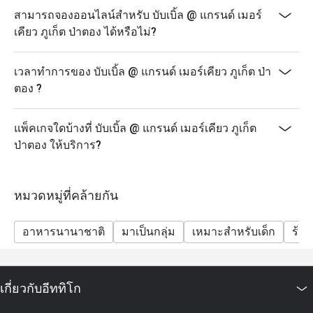
เวลา: 18:00 – 22:00 น.
สามารถจองออนไลน์สำหรับ บับเบิ้ล @ แกรนด์ เมอร์
ราคา: 890 บาทสุทธิ/ท่าน
เคียว ภูเก็ต ป่าตอง ได้หรือไม่?
เด็กอายุ 4 – 12 ปี รับส่วนลด 50% และเด็กอายุต่ำกว่า 4 ปี
รับประทานฟรี
เวลาทำการของ บับเบิ้ล @ แกรนด์ เมอร์เคียว ภูเก็ต ป่า
ส่วนลดอีททิโกสามารถใช้ได้กับเมนูบุฟเฟ่ต์เท่านั้น ไม่
ตอง ?
สามารถใช้ได้กับเมนูอาหารจานเดียว
ราคาสุทธิรวมภาษีและค่าบริการแล้ว
แพ็คเกจใดบ้างที่ บับเบิ้ล @ แกรนด์ เมอร์เคียว ภูเก็ต
เด็กอายุ 4–12 ปี รับส่วนลด 50% เด็กอายุต่ำกว่า 4 ปี รับ
ป่าตอง ให้บริการ?
ประทานฟรี
บุฟเฟ่ต์มีให้บริการเฉพาะวันตามกำหนดเท่านั้น: วันจันทร์
(Seafood Night), วันพุธ (Let's Meat Wednesday) และวัน
หมวดหมู่ที่คล้ายกัน
ศุกร์ (Grand Seafood Buffet)
แนะนำให้สำรองที่นั่งล่วงหน้า โดยเฉพาะสำหรับกลุ่ม
อาหารนานาชาติ
มาเป็นกลุ่ม
เหมาะสำหรับเด็ก
ร้า
ใหญ่
รายการอาหารอาจมีการเปลี่ยนแปลงตามฤดูกาลและ
วัตถุดิบสด
เกี่ยวกับอีททิโก
โปรโมชั่นนี้ไม่สามารถใช้ร่วมกับโปรโมชั่น ส่วนลด หรือ