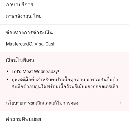
เวลา: 18:00 – 22:00 | ราคา: 890 บาทสุทธิ/ท่าน

ภาษาบริการ
เด็กอายุ 4–12 ปี: ลด 50% | เด็กอายุต่ำกว่า 4 ปี: ฟรี

ภาษาอังกฤษ, ไทย
Grand Seafood Buffet – ทุกวันศุกร์

ยกระดับสุดสัปดาห์ของคุณกับบุฟเฟ่ต์ซีฟู้ดสุดยิ่งใหญ่ ไฮไลท์
ช่องทางการชำระเงิน
รวมถึงถาดซีฟู้ดออนไอซ์ เช่น กั้งล็อบสเตอร์ หอยนางรม นำ
เข้าฝรั่งเศส กุ้งแม่น้ำ และซาชิมิญี่ปุ่น พร้อมสลัด ซุป และ
Mastercard®, Visa, Cash
ขนมปังอบสดใหม่ สำหรับคนรักเนื้อยังมีเนื้อออสเตรเลียย่าง
ให้ลิ้มลอง

เงื่อนไขพิเศษ
เวลา: 18:00 – 22:00 | ราคา: 1,390 บาทสุทธิ/ท่าน

เด็กอายุ 4–12 ปี: ลด 50% | เด็กอายุต่ำกว่า 4 ปี: ฟรี

Let's Meat Wednesday!
บุฟเฟ่ต์มื้อค่ำสำหรับคนรักเนื้อทุกท่าน มาร่วมกันดื่มด่ำ
สถานที่: ห้องอาหาร Bubbles, Grand Mercure Phuket 
กับมื้อค่ำอบอุ่นใจ พร้อมเนื้อวัวพรีเมียมจากออสเตรเลีย
Patong Resort and Villas
ย่างอย่างพิถีพิถัน, ซีฟู้ดสดใหม่บนน้ำแข็ง, เมนูอินเดีย
รสชาติจัดจ้าน และซูชิ & ซาชิมิสดใหม่ ทุกอย่างเพียง
นโยบายการยกเลิกและแก้ไขการจอง
THB 890
วันที่: ทุกวันพุธ
คำถามที่พบบ่อย
สถานที่: ห้องอาหาร Bubbles Restaurant