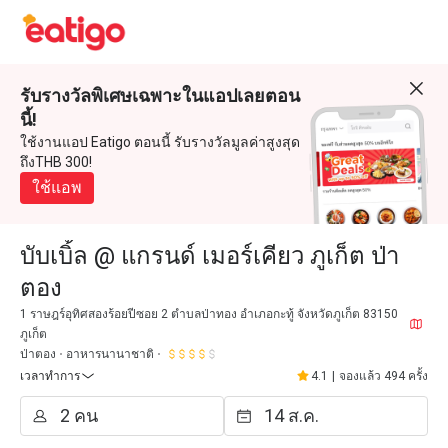
รับรางวัลพิเศษเฉพาะในแอปเลยตอน
นี้!
ใช้งานแอป Eatigo ตอนนี้ รับรางวัลมูลค่าสูงสุด
ถึงTHB 300!
ใช้แอพ
บับเบิ้ล @ แกรนด์ เมอร์เคียว ภูเก็ต ป่า
ตอง
1 ราษฎร์อุทิศสองร้อยปีซอย 2 ตำบลป่าทอง อำเภอกะทู้ จังหวัดภูเก็ต 83150
ภูเก็ต
ป่าตอง
อาหารนานาชาติ
เวลาทำการ
4.1
|
จองแล้ว 494 ครั้ง