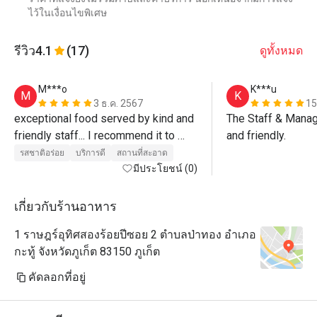
ไว้ในเงื่อนไขพิเศษ
รีวิว
4.1
(17)
ดูทั้งหมด
M***o
K***u
M
K
3 ธ.ค. 2567
15
exceptional food served by kind and 
The Staff & Manag
friendly staff... I recommend it to 
and friendly.
everyone for the high quality of 
รสชาติอร่อย
บริการดี
สถานที่สะอาด
food”...Congratulations 
มีประโยชน์ (0)
เกี่ยวกับร้านอาหาร
1 ราษฎร์อุทิศสองร้อยปีซอย 2 ตำบลป่าทอง อำเภอ
กะทู้ จังหวัดภูเก็ต 83150 ภูเก็ต
คัดลอกที่อยู่