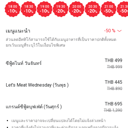
18:00
18:30
19:00
19:30
20:00
20:30
21:00
21:3
-10
-10
-10
-20
-20
-20
-50
-50
%
%
%
%
%
%
%
เมนูแนะนำ
-50 %
ส่วนลดอีททิโก้สามารถใช้ได้กับเมนูอาหารที่เป็นราคาปกติทั้งหมด
ยกเว้นเมนูที่ระบุไว้ในเงื่อนไขพิเศษ
THB 499
ซีฟู้ดไนท์ วันจันทร์
THB 999
THB 445
Let's Meat Wednesday (วันพุธ )
THB 890
THB 695
แกรนด์ซีฟู้ดบุฟเฟ่ต์ (วันศุกร์ )
THB 1,390
เมนูและราคาอาจจะเปลี่ยนแปลงได้โดยไม่แจ้งล่วงหน้า
ราคาที่แจ้งยังไม่รวมภาษีและค่าบริการ นอกเหนือจากมีการแจ้ง