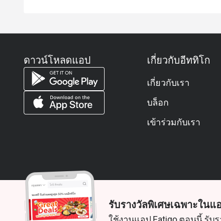
ดาวน์โหลดแอป
เกี่ยวกับอีททิโก
เกี่ยวกับเรา
บล็อก
เข้าร่วมกับเรา
รับรางวัลพิเศษเฉพาะในแอ
© 2026 Zoek. สงวนลิขสิทธิ์
ใช้งานแอป Eatigo ตอนนี้ รับร