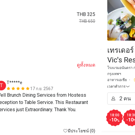
THB 325
THB 650
เทรเดอร์
Vic's Re
ดูทั้งหมด
Bangkok
โรงแรมอนันตรา กร
กรุงเทพฯ
อาหารเอเชีย
T*****e
M***y
T
M
เวลาทำการ
17 ก.ย. 2567
ell Brunch Dining Services from Hostess 
Good food, ex
eception to Table Service. This Restaurant 
environment 
ervices just Extraordinary. Thank You.
18:00
18:3
-10
-10
%
มีประโยชน์ (0)