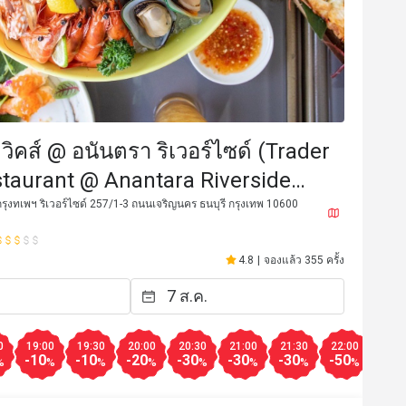
 วิคส์ @ อนันตรา ริเวอร์ไซด์ (Trader
staurant @ Anantara Riverside
 Resort)
ุงทเพฯ ริเวอร์ไซด์ 257/1-3 ถนนเจริญนคร ธนบุรี กรุงเทพ 10600
ธ***
ธ
4.8
|
จองแล้ว 355 ครั้ง
10 ส.ค. 2567
25 มิ.ย. 2
cellent services and 
บริการดี  อาหารรสชาดดี  
0
19:00
19:30
20:00
20:30
21:00
21:30
22:00
22:3
-10
-10
-20
-30
-30
-30
-50
-50
%
%
%
%
%
%
%
%
มีประโยชน์ (0)