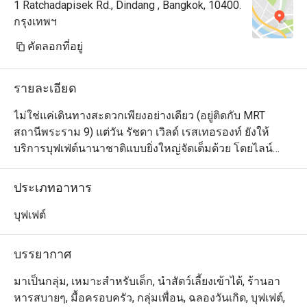
1 Ratchadapisek Rd., Dindang , Bangkok, 10400.
กรุงเทพฯ
คัดลอกที่อยู่
รายละเอียด
ไม่ใช่แค่เดินทางสะดวกเพียงอย่างเดียว (อยู่ติดกับ MRT 
สถานีพระราม 9) แต่วัน รัชดา เวิลด์ เรสเทอรองท์ ยังให้
บริการบุฟเฟ่ต์นานาชาติแบบยิ่งใหญ่จัดเต็มด้วย โดยไลน์
อาหารมีทั้งอาหารเช้าแบบตะวันตก ซีฟู้ดสดใหม่ รวมถึงเมนู
อร่อยจากทั่วทุกมุมโลก สตรีทฟู้ดของไทย และขนมหวาน
ประเภทอาหาร
นานาชนิด ร้านตกแต่งอย่างหรูหรามีระดับ เหมาะสำหรับทุก
มื้อและทุกโอกาส เพราะทางร้านมีเมนูอาหารที่ทุกคน
บุฟเฟต์
โปรดปรานให้เลือกรับประทานเสมอ ไม่ว่าจะมาเฮฮากับ
เพื่อนฝูง หรือมากับครอบครัวแบบที่มีเด็กๆ มาด้วยก็เหมาะ 
บรรยากาศ
ร้านตั้งอยู่ที่ชั้น 1 ในโรงแรมแกรนด์ เมอร์เคียว ฟอร์จูน
มาเป็นกลุ่ม, เหมาะสำหรับเด็ก, นำสัตว์เลี้ยงเข้าได้, ร้านอา
หารสบายๆ, มื้อครอบครัว, กลุ่มเพื่อน, ฉลองวันเกิด, บุฟเฟต์,