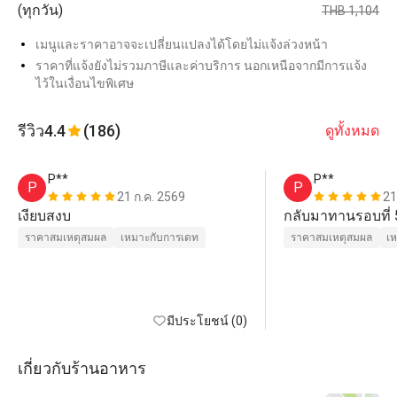
(ทุกวัน)
THB 1,104
เมนูและราคาอาจจะเปลี่ยนแปลงได้โดยไม่แจ้งล่วงหน้า
ราคาที่แจ้งยังไม่รวมภาษีและค่าบริการ นอกเหนือจากมีการแจ้ง
ไว้ในเงื่อนไขพิเศษ
รีวิว
4.4
(186)
ดูทั้งหมด
P**
P**
P
P
21 ก.ค. 2569
21
เงียบสงบ
กลับมาทานรอบที่ 5
ราคาสมเหตุสมผล
เหมาะกับการเดท
ราคาสมเหตุสมผล
เ
มีประโยชน์ (0)
เกี่ยวกับร้านอาหาร