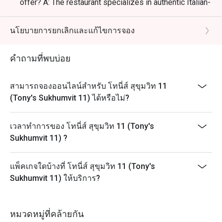
offer? A: The restaurant specializes in authentic Italian-
สุขุมวิท

American cuisine, ranging from artisanal pizzas and
handmade pastas to high-quality meat dishes and
นโยบายการยกเลิกและแก้ไขการจอง
・การจองผ่านแอปหรือเว็บไซต์ Eatigo เป็นวิธีที่ชาญฉลาด
classic appetizers.
ที่สุดในการรับประทานอาหาร เพียงเลือกช่วงเวลาที่คุณ
Q: What are the key menu highlights? A: Must-try items
คำถามที่พบบ่อย
include the Truffle Pizza, Spaghetti and Meatballs,
Italian Burrata, and their signature Tiramisu, which is
สามารถจองออนไลน์สำหรับ โทนี่ส์ สุขุมวิท 11
known for its unique and theatrical presentation.
(Tony's Sukhumvit 11) ได้หรือไม่?
Q: What is the dress code? A: The dress code is casual
and relaxed, making it suitable for family meals,
friendly get-togethers, or a quick, high-quality meal
เวลาทำการของ โทนี่ส์ สุขุมวิท 11 (Tony's
during your city tour.
Sukhumvit 11) ?
Q: How do I get to Tony’s Sukhumvit 11? A: The
restaurant is conveniently located at HYDE Sukhumvit
แพ็คเกจใดบ้างที่ โทนี่ส์ สุขุมวิท 11 (Tony's
11 (Level G). It is just a short walk from BTS Nana and
Sukhumvit 11) ให้บริการ?
easily accessible from the main Sukhumvit Soi 11.
หมวดหมู่ที่คล้ายกัน