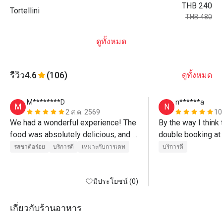
THB 240
Tortellini
THB 480
ดูทั้งหมด
รีวิว
4.6
(106)
ดูทั้งหมด
M********D
n******a
M
N
2 ส.ค. 2569
10
We had a wonderful experience! The 
By the way I think
food was absolutely delicious, and 
double booking at 
the truffle pizza was outstanding—
but we attended 
รสชาติอร่อย
บริการดี
เหมาะกับการเดท
บริการดี
definitely a must-try. Every dish was 
fresh, flavorful, and beautifully 
prepared.
มีประโยชน์ (0)
เกี่ยวกับร้านอาหาร