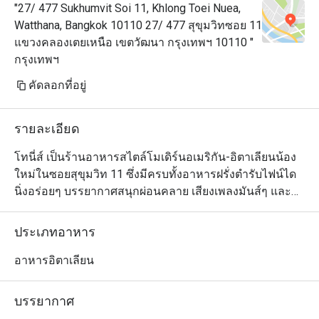
"27/ 477 Sukhumvit Soi 11, Khlong Toei Nuea,
Watthana, Bangkok 10110 27/ 477 สุขุมวิทซอย 11
แขวงคลองเตยเหนือ เขตวัฒนา กรุงเทพฯ 10110 "
กรุงเทพฯ
คัดลอกที่อยู่
รายละเอียด
โทนี่ส์ เป็นร้านอาหารสไตล์โมเดิร์นอเมริกัน-อิตาเลียนน้อง
ใหม่ในซอยสุขุมวิท 11 ซึ่งมีครบทั้งอาหารฝรั่งตำรับไฟน์ได
นิ่งอร่อยๆ บรรยากาศสนุกผ่อนคลาย เสียงเพลงมันส์ๆ และ
เครื่องดื่มหลากหลายแนว เชฟโทนี่ เบิร์ด เจ้าของร้านเองก็
เข้าครัวควบคุมดูแลการปรุงอาหารอย่างใกล้ชิดด้วยตัวเอง
ประเภทอาหาร
ตลอดเวลาเพื่อให้ทุกจานที่นำออกเสิร์ฟสามารถมัดใจลูกค้า
ได้อยู่หมัด จานเด็ดของเชฟที่เราอยากแนะนำให้ลอง ได้แก่ 
อาหารอิตาเลียน
ปลาหมึกย่าง (ริซอตโต้มันฝรั่ง กระเทียม พริก น้ำมัน
โหระพา) พิซซ่าเห็ดทรัฟเฟิล สลัดบูราต้า และสปาเก็ตตี้มีทบ
บรรยากาศ
อลรสเผ็ด นอกจากนี้ ยังไม่ควรพลาดชิมเค้กกล้วยหอมวิสกี้ 