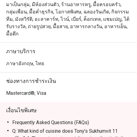
(ใส่คาราเมลเค็ม เจลาโต้เฮเซลนัท และป๊อปคอร์น) และทีรา
มาเป็นกลุ่ม, มีห้องส่วนตัว, ร้านอาหารหรู, มื้อครอบครัว,
มิสุ (ที่มาพร้อมคุกกี้กาแฟดับเบิ้ลช็อกโกแลตและซาบาลีโอ
กลุ่มเพื่อน, มื้อค่ำธุรกิจ, โอกาสพิเศษ, ฉลองวันเกิด, กิจกรรม
เน่) ด้วยรับรองว่าคุ้มค่าทุกแคลอรี่

ทีม, มังสวิรัติ, อะลาคาร์ท, ไวน์, เบียร์, ค็อกเทล, แชมเปญ, ได้
รับรางวัล, ถ่ายรูปสวย, มื้อสาย, อาหารกลางวัน, อาหารเย็น,
・Tony’s Sukhumvit 11 เป็นร้านอาหารอิตาเลียน-อเมริกัน
มื้อดึก
ระดับพรีเมียม ตั้งอยู่ชั้น G ของโครงการ HYDE Sukhumvit 
11 เดินทางสะดวกสบายใกล้กับ ซอยสุขุมวิท 11 และ BTS 
ภาษาบริการ
นานา บรรยากาศภายในร้านออกแบบมาให้เหมาะสำหรับ
การสังสรรค์ ทั้งแบบครอบครัวและกลุ่มเพื่อน

ภาษาอังกฤษ, ไทย
・ทางร้านมีชื่อเสียงในเมนู Truffle Pizza และ Italian Burrata 
ช่องทางการชำระเงิน
รวมถึง Oysters สดใหม่ และ Double Smash Burger ที่เปี่ยม
ด้วยรสชาติ มอบประสบการณ์อาหารอิตาเลียนรสชาติต้น
Mastercard®, Visa
ตำรับที่เน้นวัตถุดิบชั้นเลิศและคุณภาพระดับสูงในทุกจาน

เงื่อนไขพิเศษ
・สำหรับชาวไทย ที่นี่คือคำตอบของพิซซ่าแป้งเบาเกรียม
กรอบหอม พร้อมซอสมะเขือเทศและชีสที่รสชาติเข้มข้น 
Frequently Asked Questions (FAQs)
ส่วนนักท่องเที่ยวจะได้สัมผัสรสชาติอิตาเลียนแท้ระดับโลกที่
Q: What kind of cuisine does Tony’s Sukhumvit 11
เทียบชั้นร้านดังใน NYC ในทำเลที่สะดวกสบายใจกลาง