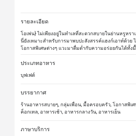
รายละเอียด
โอเพ่น} ไม่เพียงอยู่ในทำเลที่สะดวกสบายในย่านหรูหราแล
นี่ยังเหมาะสำหรับการมาพบปะสังสรรค์แฮงก์เอาท์ด้วย ไ
โอกาสพิเศษต่างๆ แวะมาดื่มด่ำกับความอร่อยกันได้ทั้งมื
เย้ายวนใจมากมายที่ให้บริการในระหว่างวัน ซึ่งทางร้า
อาหารเอเชียและตะวันตก รวมถึงมื้อง่ายๆ อย่างแซนด์วิ
ประเภทอาหาร
บุฟเฟต์
บรรยากาศ
ร้านอาหารสบายๆ, กลุ่มเพื่อน, มื้อครอบครัว, โอกาสพิเศษ
ค็อกเทล, อาหารเช้า, อาหารกลางวัน, อาหารเย็น
ภาษาบริการ