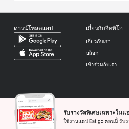
ดาวน์โหลดแอป
เกี่ยวกับอีททิโก
เกี่ยวกับเรา
บล็อก
เข้าร่วมกับเรา
รับรางวัลพิเศษเฉพาะในแอ
© 2026 Zoek. สงวนลิขสิทธิ์
ใช้งานแอป Eatigo ตอนนี้ รับร