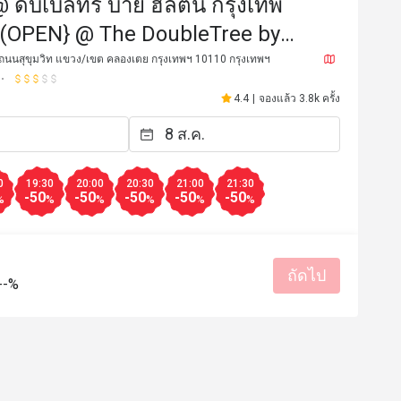
 ดับเบิ้ลทรี บาย ฮิลตัน กรุงเทพ
ต (OPEN} @ The DoubleTree by
angkok Ploenchit)
 ถนนสุขุมวิท แขวง/เขต คลองเตย กรุงเทพฯ 10110 กรุงเทพฯ
4.4
|
จองแล้ว 3.8k ครั้ง
*N
s****n
0
19:30
20:00
20:30
21:00
21:30
S
-50
-50
-50
-50
-50
2 ก.พ. 2569
21 ม.ค. 2
%
%
%
%
%
%
f was very good !
The food variety is limite
style . We wil order the 
ราคาสมเหตุสมผล
บริการดี
Since the portion is small
ท
สถานที่สะอาด
เหมาะกับการสังสรรค์
ถัดไป
wastage. Anyway, for the p
--%
ราคาสมเหตุสมผล
มีประโยชน์ (0)