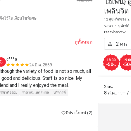
THB 599
โอเพ่น} @
เพลินจิ
้งไว้ในเงื่อนไขพิเศษ
Hilton B
12 สุขุมวิทซอย 2
นานา
บุฟเฟต์
เวลาทำการ
ดูทั้งหมด
c***a
J******
18:30
19:0
C
J
-50
-50
24 มี.ค. 2569
%
lthough the variety of food is not so much, all 
Friendly Staf
s good and delicious. Staff is so nice. My 
รสชาติอร่อย
friend and I really enjoyed the meal. 
เหมาะกับการเด
2 คน
8 ส.ค.
,
--:--
/
รสชาติอร่อย
ราคาสมเหตุสมผล
บริการดี
มีประโยชน์ (2)