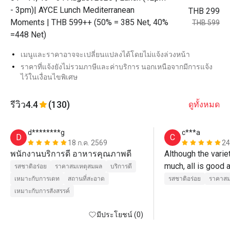
- 3pm)| AYCE Lunch Mediterranean
THB 299
Moments | THB 599++ (50% = 385 Net, 40%
THB 599
=448 Net)
เมนูและราคาอาจจะเปลี่ยนแปลงได้โดยไม่แจ้งล่วงหน้า
ราคาที่แจ้งยังไม่รวมภาษีและค่าบริการ นอกเหนือจากมีการแจ้ง
ไว้ในเงื่อนไขพิเศษ
รีวิว
4.4
(130)
ดูทั้งหมด
d********g
c***a
D
C
18 ก.ค. 2569
24
พนักงานบริการดี อาหารคุณภาพดี
Although the variet
much, all is good a
รสชาติอร่อย
ราคาสมเหตุสมผล
บริการดี
is so nice. My frien
เหมาะกับการเดท
สถานที่สะอาด
รสชาติอร่อย
ราคาสม
enjoyed the meal. 
เหมาะกับการสังสรรค์
มีประโยชน์ (0)