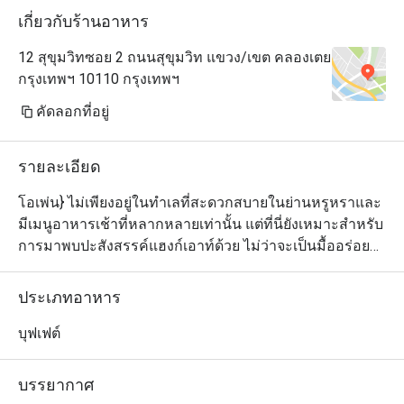
เกี่ยวกับร้านอาหาร
12 สุขุมวิทซอย 2 ถนนสุขุมวิท แขวง/เขต คลองเตย
กรุงเทพฯ 10110 กรุงเทพฯ
คัดลอกที่อยู่
รายละเอียด
โอเพ่น} ไม่เพียงอยู่ในทำเลที่สะดวกสบายในย่านหรูหราและ
มีเมนูอาหารเช้าที่หลากหลายเท่านั้น แต่ที่นี่ยังเหมาะสำหรับ
การมาพบปะสังสรรค์แฮงก์เอาท์ด้วย ไม่ว่าจะเป็นมื้ออร่อย
แบบง่ายๆ ประจำวันหรือในโอกาสพิเศษต่างๆ แวะมาดื่มด่ำ
กับความอร่อยกันได้ทั้งมื้อเช้าในสไตล์กรูเม่ต์ และเมนูอะลา
ประเภทอาหาร
คาร์ทอันเย้ายวนใจมากมายที่ให้บริการในระหว่างวัน ซึ่ง
ทางร้านก็มีตัวเลือกสำหรับทุกรสนิยมและครอบคลุมทั้ง
บุฟเฟต์
อาหารเอเชียและตะวันตก รวมถึงมื้อง่ายๆ อย่างแซนด์วิช 
เบอร์เกอร์ และพาสต้าด้วย
บรรยากาศ