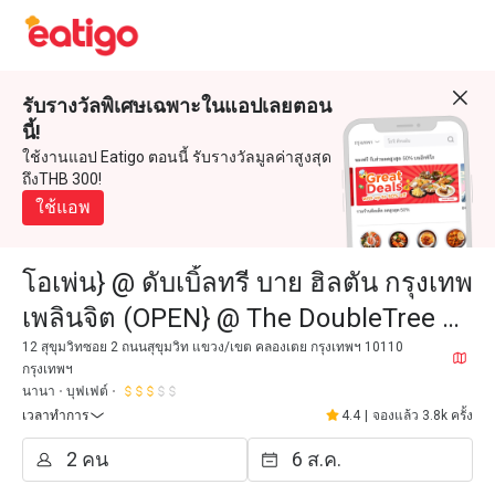
รับรางวัลพิเศษเฉพาะในแอปเลยตอน
นี้!
ใช้งานแอป Eatigo ตอนนี้ รับรางวัลมูลค่าสูงสุด
ถึงTHB 300!
ใช้แอพ
โอเพ่น} @ ดับเบิ้ลทรี บาย ฮิลตัน กรุงเทพ
เพลินจิต (OPEN} @ The DoubleTree by
Hilton Bangkok Ploenchit)
12 สุขุมวิทซอย 2 ถนนสุขุมวิท แขวง/เขต คลองเตย กรุงเทพฯ 10110
กรุงเทพฯ
นานา
บุฟเฟต์
เวลาทำการ
4.4
|
จองแล้ว 3.8k ครั้ง